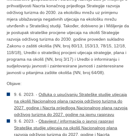
prihvatljivosti Nacrta konačnog prijedloga Strategije razvoja
održivog turizma do 2030. za ekološku mrežu uz primjenu
mjera ublažavanja negativnih utjecaja na ekološku mrežu
utvrđenih u Strateškoj studiji. Također, dobiveno je i Mišljenje da
je postupak strateške procjene utjecaja na okoliš Strategije
razvoja održivog turizma do 2030. godine proveden sukladno
Zakonu o zaštiti okoliša (NN, broj 80/13, 153/13, 78/15, 12/18,
118/18), Uredbi o strateškoj procjeni utjecaja strategije, plana i
programa na okoliš (NN, broj 3/17) i Uredbi o informiranju i
sudjelovanju javnosti i zainteresirane javnosti i zainteresirane
javnosti u pitanjima zaštite okoliša (NN, broj 64/08).
Objave:
9. 6. 2023. -
Odluka o upućivanju Strateške studije utjecaja
na okoliš Nacionalnog plana razvoja održivog turizma do
2027. godine i Nacrta prijedloga Nacionalnog plana razvoja
održivog turizma do 2027. godine na javnu raspravu
9. 6. 2023. -
Obavijest / informacija o javnoj raspravi
Strateške studije utjecaja na okoliš Nacionalnog plana
razvoja održivog turizma do 2027. godine i Nacrta