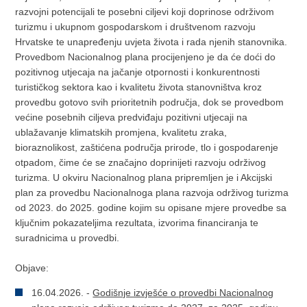
razvojni potencijali te posebni ciljevi koji doprinose održivom
turizmu i ukupnom gospodarskom i društvenom razvoju
Hrvatske te unapređenju uvjeta života i rada njenih stanovnika.
Provedbom Nacionalnog plana procijenjeno je da će doći do
pozitivnog utjecaja na jačanje otpornosti i konkurentnosti
turističkog sektora kao i kvalitetu života stanovništva kroz
provedbu gotovo svih prioritetnih područja, dok se provedbom
većine posebnih ciljeva predviđaju pozitivni utjecaji na
ublažavanje klimatskih promjena, kvalitetu zraka,
bioraznolikost, zaštićena područja prirode, tlo i gospodarenje
otpadom, čime će se značajno doprinijeti razvoju održivog
turizma. U okviru Nacionalnog plana pripremljen je i Akcijski
plan za provedbu Nacionalnoga plana razvoja održivog turizma
od 2023. do 2025. godine kojim su opisane mjere provedbe sa
ključnim pokazateljima rezultata, izvorima financiranja te
suradnicima u provedbi.
Objave:
16.04.2026. -
Godišnje izvješće o provedbi Nacionalnog