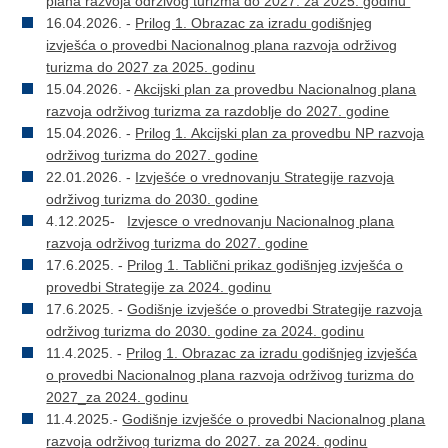
plana razvoja održivog turizma do 2027. za 2025. godinu
16.04.2026. -
Prilog 1. Obrazac za izradu godišnjeg
izvješća o provedbi Nacionalnog plana razvoja održivog
turizma do 2027 za 2025. godinu
15.04.2026. -
Akcijski plan za provedbu Nacionalnog plana
razvoja održivog turizma za razdoblje do 2027. godine
15.04.2026. -
Prilog 1. Akcijski plan za provedbu NP razvoja
održivog turizma do 2027. godine
22.01.2026. -
Izvješće o vrednovanju Strategije razvoja
održivog turizma do 2030. godine
4.12.2025-
Izvjesce o vrednovanju Nacionalnog plana
razvoja održivog turizma do 2027. godine
17.6.2025. -
Prilog 1. Tablični prikaz godišnjeg izvješća o
provedbi Strategije za 2024. godinu
17.6.2025. -
Godišnje izvješće o provedbi Strategije razvoja
održivog turizma do 2030. godine za 2024. godinu
11.4.2025. -
Prilog 1. Obrazac za izradu godišnjeg izvješća
o provedbi Nacionalnog plana razvoja održivog turizma do
2027_za 2024. godinu
11.4.2025.-
Godišnje izvješće o provedbi Nacionalnog plana
razvoja održivog turizma do 2027. za 2024. godinu