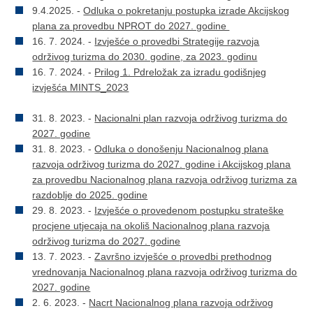
9.4.2025. -
Odluka o pokretanju postupka izrade Akcijskog
plana za provedbu NPROT do 2027. godine
16. 7. 2024. -
Izvješće o provedbi Strategije razvoja
održivog turizma do 2030. godine, za 2023. godinu
16. 7. 2024. -
Prilog 1. Pdreložak za izradu godišnjeg
izvješća MINTS_2023
31. 8. 2023. -
Nacionalni plan razvoja održivog turizma do
2027. godine
31. 8. 2023. -
Odluka o donošenju Nacionalnog plana
razvoja održivog turizma do 2027. godine i Akcijskog plana
za provedbu Nacionalnog plana razvoja održivog turizma za
razdoblje do 2025. godine
29. 8. 2023. -
Izvješće o provedenom postupku strateške
procjene utjecaja na okoliš Nacionalnog plana razvoja
održivog turizma do 2027. godine
13. 7. 2023. -
Završno izvješće o provedbi prethodnog
vrednovanja Nacionalnog plana razvoja održivog turizma do
2027. godine
2. 6. 2023. -
Nacrt Nacionalnog plana razvoja održivog