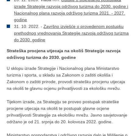
izrade Strategije razvoja održivog turizma do 2030. godine i
Nacionalnog plana razvoja održivog turizma 2021. - 2027.
godine
31. 10. 2022. -
Završno izvješće o provedenom postupku
prethodnog vrednovanja Strategije razvoja održivog turizma
do 2030. godine
Strateška procjena utjecaja na okoliš Strategije razvoja
održivog turizma do 2030. godine
U sklopu izrade Strategije i Nacionalnog plana Ministarstvo
turizma i sporta, u skladu sa Zakonom o zaštiti okoliša i
Zakonom o zaštiti prirode, provodi stratešku procjenu utjecaja
na okoliš te glavnu ocjenu prihvatljivosti za ekološku mrežu.
Tijekom izrade, za Strategiju se proveo postupak strateške
procjene utjecaja na okoliš te postupak glavne ocjene
prihvatljivosti Strategije za ekološku mrežu. Javno savjetovanje
održano je od 21. srpnja do 20. kolovoza 2022. godine.
Ministarstvo gospodarstva i održivog razvoja dalo je Mišljenje o