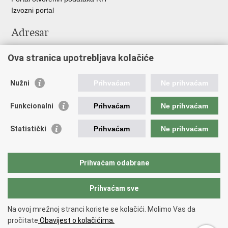
Izvozni portal
Adresar
Središnji katalog službenih dokumenata RH
Ova stranica upotrebljava kolačiće
Adresar tijela javne vlasti
Pozivi za žurnu pomoć
Nužni
Prihvaćam
Ne prihvaćam
Korisne poveznice
Funkcionalni
Prihvaćam
Ne prihvaćam
Vlada RH
Hrvatski sabor
Statistički
Prihvaćam
Ne prihvaćam
Predsjednik RH
Pučka pravobraniteljica
Pravobraniteljica za ravnopravnost spolova
Prihvaćam odabrane
Povjerenik za informiranje
Prihvaćam sve
Povratak na vrh
Na ovoj mrežnoj stranci koriste se kolačići. Molimo Vas da
Copyright © 2026 Ministarstvo turizma i sporta Republike Hrvatske.
Uvjeti
pročitate
Obavijest o kolačićima.
korištenja
.
Izjava o pristupačnosti
.