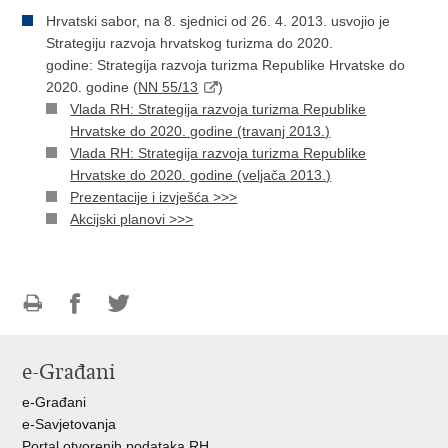
Hrvatski sabor, na 8. sjednici od 26. 4. 2013. usvojio je
Strategiju razvoja hrvatskog turizma do 2020.
godine:
Strategija razvoja turizma Republike Hrvatske do
2020. godine (
NN 55/13
)
Vlada RH: Strategija razvoja turizma Republike
Hrvatske do 2020. godine (travanj 2013.)
Vlada RH: Strategija razvoja turizma Republike
Hrvatske do 2020. godine (veljača 2013.)
Prezentacije i izvješća >>>
Akcijski planovi >>>
Ispiši
Podijeli
Podijeli
stranicu
na
na
e-Građani
Facebooku
Twitteru
e-Građani
e-Savjetovanja
Portal otvorenih podataka RH