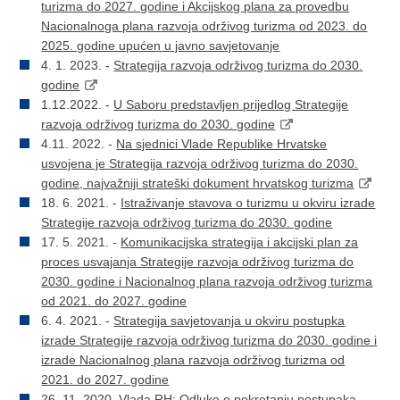
turizma do 2027. godine i Akcijskog plana za provedbu
Nacionalnoga plana razvoja održivog turizma od 2023. do
2025. godine upućen u javno savjetovanje
4. 1. 2023. -
Strategija razvoja održivog turizma do 2030.
godine
1.12.2022. -
U Saboru predstavljen prijedlog Strategije
razvoja održivog turizma do 2030. godine
4.11. 2022. -
Na sjednici Vlade Republike Hrvatske
usvojena je Strategija razvoja održivog turizma do 2030.
godine, najvažniji strateški dokument hrvatskog turizma
18. 6. 2021. -
Istraživanje stavova o turizmu u okviru izrade
Strategije razvoja održivog turizma do 2030. godine
17. 5. 2021. -
Komunikacijska strategija i akcijski plan za
proces usvajanja Strategije razvoja održivog turizma do
2030. godine i Nacionalnog plana razvoja održivog turizma
od 2021. do 2027. godine
6. 4. 2021. -
Strategija savjetovanja u okviru postupka
izrade Strategije razvoja održivog turizma do 2030. godine i
izrade Nacionalnog plana razvoja održivog turizma od
2021. do 2027. godine
26. 11. 2020. Vlada RH:
Odluke o pokretanju postupaka