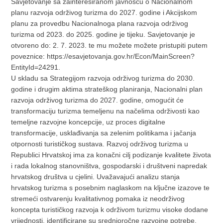
Savjetovanje sa zainteresiranom javnošću o Nacionalnom
planu razvoja održivog turizma do 2027. godine i Akcijskom
planu za provedbu Nacionalnoga plana razvoja održivog
turizma od 2023. do 2025. godine je tijeku. Savjetovanje je
otvoreno do: 2. 7. 2023. te mu možete možete pristupiti putem
poveznice: https://esavjetovanja.gov.hr/Econ/MainScreen?
EntityId=24291.
U skladu sa Strategijom razvoja održivog turizma do 2030.
godine i drugim aktima strateškog planiranja, Nacionalni plan
razvoja održivog turizma do 2027. godine, omogućit će
transformaciju turizma temeljenu na načelima održivosti kao
temeljne razvojne koncepcije, uz proces digitalne
transformacije, usklađivanja sa zelenim politikama i jačanja
otpornosti turističkog sustava. Razvoj održivog turizma u
Republici Hrvatskoj ima za konačni cilj podizanje kvalitete života
i rada lokalnog stanovništva, gospodarski i društveni napredak
hrvatskog društva u cjelini. Uvažavajući analizu stanja
hrvatskog turizma s posebnim naglaskom na ključne izazove te
stremeći ostvarenju kvalitativnog pomaka iz neodrživog
koncepta turističkog razvoja k održivom turizmu visoke dodane
vrijednosti, identificirane su srednjoročne razvojne potrebe,