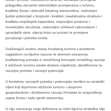
prilagodba ubrzanim tehnološkim promjenama u turizmu,
kvaliteta života i dobrobit lokalnog stanovništva, nedostatni
ljudski potencijali u brojnosti i kvaliteti, neadekvatna struktura i
kvaliteta smještajnih kapaciteta, nepovoljno poslovno i
investicijsko okruženje, nedovoljno učinkovit zakonodavni i
upravljački okvir, utjecaj kriza na turizam te promjene
ponašanja i potreba turista.
Uvažavajući analizu stanja hrvatskog turizma s posebnim
naglaskom na ključne izazove te stremeći ostvarenju
kvalitativnog pomaka iz neodrživog koncepta turističkog razvoja
k održivom turizmu visoke dodane vrijednosti, identificirane su
razvojne potrebe i razvojni potencijali.
U kontekstu razvojnih potreba i potencijala utvrđeni su strateški
ciljevi koji doprinose održivom turizmu i ukupnom
gospodarskom i društvenom razvoju Hrvatske te unapređenju
uvjeta života i rada njenih stanovnika.
U cilju ostvarenja vizije definirana su četiri ključna strateška cilja