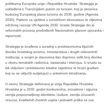
politikama Europske unije i Republike Hrvatske. Strategija je
usklađena s Tranzicijskim putom za turizam, koji je okosnica
budućeg Europskog plana turizma do 2030. godine (Agenda
2030), Paktom za vještine u turističkom ekosustavu te ciljevima
održivog razvoja UN Agende 2030. Izrada Strategije dio je
reformskih procesa predviđenih Nacionalnim planom oporavka i
otpornosti.
Strategija je izrađena u suradnji s predstavnicima ključnih
dionika hrvatskog turizma, ministarstava i drugih relevantnih
institucija, a svojim je stavovima dao doprinos velik broj dionika
u okviru tematskih radionica, sastanaka i intervjua. U izradu su
bili uključeni i predstavnici lokalne zajednice te brojni građani
koji su se uključili sudjelujući u anketnom istraživanju.
U okviru Strategije definirana je vizija Republike Hrvatske:
Hrvatska je u 2030. godini konkurentna, inovativna i sigurna
zemlja prepoznatljivog identiteta i kulture, zemlja očuvanih
resursa, kvalitetnih životnih uvjeta i jednakih prilika za sve
.