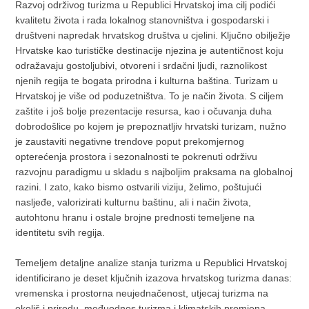
Razvoj održivog turizma u Republici Hrvatskoj ima cilj podići
kvalitetu života i rada lokalnog stanovništva i gospodarski i
društveni napredak hrvatskog društva u cjelini. Ključno obilježje
Hrvatske kao turističke destinacije njezina je autentičnost koju
odražavaju gostoljubivi, otvoreni i srdačni ljudi, raznolikost
njenih regija te bogata prirodna i kulturna baština. Turizam u
Hrvatskoj je više od poduzetništva. To je način života. S ciljem
zaštite i još bolje prezentacije resursa, kao i očuvanja duha
dobrodošlice po kojem je prepoznatljiv hrvatski turizam, nužno
je zaustaviti negativne trendove poput prekomjernog
opterećenja prostora i sezonalnosti te pokrenuti održivu
razvojnu paradigmu u skladu s najboljim praksama na globalnoj
razini. I zato, kako bismo ostvarili viziju, želimo, poštujući
nasljeđe, valorizirati kulturnu baštinu, ali i način života,
autohtonu hranu i ostale brojne prednosti temeljene na
identitetu svih regija.
Temeljem detaljne analize stanja turizma u Republici Hrvatskoj
identificirano je deset ključnih izazova hrvatskog turizma danas:
vremenska i prostorna neujednačenost, utjecaj turizma na
okoliš i prirodu, međuodnos turizma i klimatskih promjena,