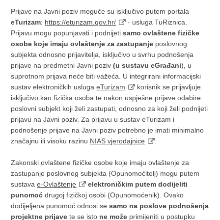
Prijave na Javni poziv moguće su isključivo putem portala
eTurizam
:
https://eturizam.gov.hr/
- usluga TuRiznica.
Prijavu mogu popunjavati i podnijeti
samo ovlaštene fizičke
osobe koje imaju ovlaštenje za zastupanje
poslovnog
subjekta odnosno prijavitelja, isključivo u svrhu podnošenja
prijave na predmetni Javni poziv
(u sustavu eGrađani
), u
suprotnom prijava neće biti važeća. U integrirani informacijski
sustav elektroničkih usluga
eTurizam
korisnik se prijavljuje
isključivo kao fizička osoba te nakon uspješne prijave odabire
poslovni subjekt koji želi zastupati, odnosno za koji želi podnijeti
prijavu na Javni poziv. Za prijavu u sustav eTurizam i
podnošenje prijave na Javni poziv potrebno je imati minimalno
značajnu ili visoku razinu
NIAS vjerodajnice
.
Zakonski ovlaštene fizičke osobe koje imaju ovlaštenje za
zastupanje poslovnog subjekta (Opunomoćitelj) mogu putem
sustava
e-Ovlaštenje
elektroničkim putem dodijeliti
punomoć
drugoj fizičkoj osobi (Opunomoćenik). Ovako
dodijeljena punomoć odnosi se
samo na poslove podnošenja
projektne prijave
te se isto
ne može
primijeniti u postupku