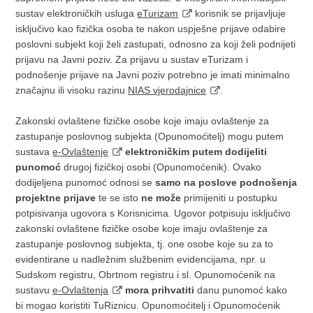
sustav elektroničkih usluga
eTurizam
korisnik se prijavljuje
isključivo kao fizička osoba te nakon uspješne prijave odabire
poslovni subjekt koji želi zastupati, odnosno za koji želi podnijeti
prijavu na Javni poziv. Za prijavu u sustav eTurizam i
podnošenje prijave na Javni poziv potrebno je imati minimalno
značajnu ili visoku razinu
NIAS vjerodajnice
.
Zakonski ovlaštene fizičke osobe koje imaju ovlaštenje za
zastupanje poslovnog subjekta (Opunomoćitelj) mogu putem
sustava
e-Ovlaštenje
elektroničkim putem dodijeliti
punomoć
drugoj fizičkoj osobi (Opunomoćenik). Ovako
dodijeljena punomoć odnosi se
samo na poslove podnošenja
projektne prijave
te se isto
ne može
primijeniti u postupku
potpisivanja ugovora s Korisnicima. Ugovor potpisuju isključivo
zakonski ovlaštene fizičke osobe koje imaju ovlaštenje za
zastupanje poslovnog subjekta, tj. one osobe koje su za to
evidentirane u nadležnim službenim evidencijama, npr. u
Sudskom registru, Obrtnom registru i sl. Opunomoćenik na
sustavu
e-Ovlaštenja
mora prihvatiti
danu punomoć kako
bi mogao koristiti TuRiznicu. Opunomoćitelj i Opunomoćenik