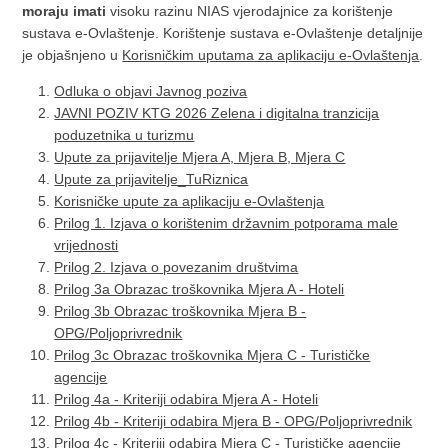
moraju imati
visoku razinu NIAS vjerodajnice za korištenje
sustava e-Ovlaštenje. Korištenje sustava e-Ovlaštenje detaljnije
je objašnjeno u
Korisničkim uputama za aplikaciju e-Ovlaštenja
.
Odluka o objavi Javnog poziva
JAVNI POZIV KTG 2026 Zelena i digitalna tranzicija
poduzetnika u turizmu
Upute za prijavitelje Mjera A, Mjera B, Mjera C
Upute za prijavitelje_TuRiznica
Korisničke upute za aplikaciju e-Ovlaštenja
Prilog 1. Izjava o korištenim državnim potporama male
vrijednosti
Prilog 2. Izjava o povezanim društvima
Prilog 3a Obrazac troškovnika Mjera A - Hoteli
Prilog 3b Obrazac troškovnika Mjera B -
OPG/Poljoprivrednik
Prilog 3c Obrazac troškovnika Mjera C - Turističke
agencije
Prilog 4a - Kriteriji odabira Mjera A - Hoteli
Prilog 4b - Kriteriji odabira Mjera B - OPG/Poljoprivrednik
Prilog 4c - Kriteriji odabira Mjera C - Turističke agencije