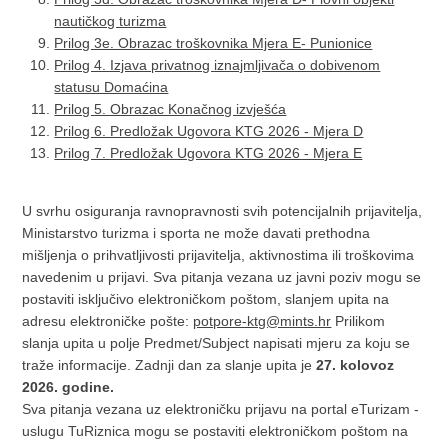
nautičkog turizma
Prilog 3e. Obrazac troškovnika Mjera E- Punionice
Prilog 4. Izjava privatnog iznajmljivača o dobivenom
statusu Domaćina
Prilog 5. Obrazac Konačnog izvješća
Prilog 6. Predložak Ugovora KTG 2026 - Mjera D
Prilog 7. Predložak Ugovora KTG 2026 - Mjera E
U svrhu osiguranja ravnopravnosti svih potencijalnih prijavitelja,
Ministarstvo turizma i sporta ne može davati prethodna
mišljenja o prihvatljivosti prijavitelja, aktivnostima ili troškovima
navedenim u prijavi. Sva pitanja vezana uz javni poziv mogu se
postaviti isključivo elektroničkom poštom, slanjem upita na
adresu elektroničke pošte:
potpore-ktg@mints.hr
Prilikom
slanja upita u polje Predmet/Subject napisati mjeru za koju se
traže informacije. Zadnji dan za slanje upita je
27. kolovoz
2026. godine.
Sva pitanja vezana uz elektroničku prijavu na portal eTurizam -
uslugu TuRiznica mogu se postaviti elektroničkom poštom na