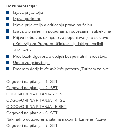
Dokumentacija:
Izjava prijavitelja
Izjava partnera
Izjava prijavitelja o odricanju prava na žalbu
Izjava o primljenim potporama i povezanim subjektima
Prijavni obrazac uz upute za popunjavanje u sustavu
eKohezija za Program Učinkoviti ljudski potencijali
2021.-2027.
Predložak Ugovora o dodjeli bespovratnih sredstava
Upute za prijavitelje
Program dodjele
de minimis
potpora „Turizam za sve“
Odgovori na pitanja - 1. SET
Odgovori na pitanja - 2. SET
ODGOVORI NA PITANJA - 3. SET
ODGOVORI NA PITANJA - 4. SET
ODGOVORI NA PITANJA - 5.SET
Odgovori na pitanja - 6. SET
Naknadno odgovorena pitanja nakon 1. Izmjene Poziva
Odgovori na pitanja - 7. SET