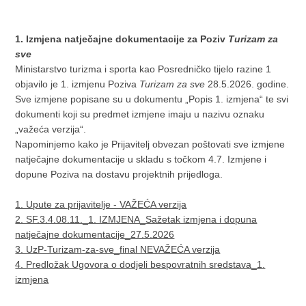
1. Izmjena natječajne dokumentacije za Poziv
Turizam za
sve
Ministarstvo turizma i sporta kao Posredničko tijelo razine 1
objavilo je 1. izmjenu Poziva
Turizam za sve
28.5.2026. godine.
Sve izmjene popisane su u dokumentu „Popis 1. izmjena“ te svi
dokumenti koji su predmet izmjene imaju u nazivu oznaku
„važeća verzija“.
Napominjemo kako je Prijavitelj obvezan poštovati sve izmjene
natječajne dokumentacije u skladu s točkom 4.7. Izmjene i
dopune Poziva na dostavu projektnih prijedloga.
1. Upute za prijavitelje - VAŽEĆA verzija
2. SF.3.4.08.11._1. IZMJENA_Sažetak izmjena i dopuna
natječajne dokumentacije_27.5.2026
3. UzP-Turizam-za-sve_final NEVAŽEĆA verzija
4. Predložak Ugovora o dodjeli bespovratnih sredstava_1.
izmjena