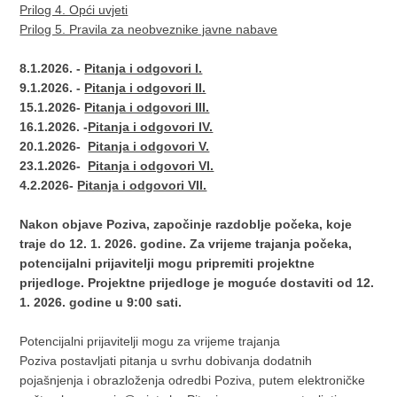
Prilog 4. Opći uvjeti
Prilog 5. Pravila za neobveznike javne nabave
8.1.2026. -
Pitanja i odgovori I.
9.1.2026. -
Pitanja i odgovor
i
II.
15.1.2026-
Pitanja i odgovori III.
16.1.2026. -
Pitanja i odgovori IV.
20.1.2026-
Pitanja i odgovori V.
23.1.2026-
Pitanja i odgovori VI.
4.2.2026-
Pitanja i odgovori VII.
Nakon objave Poziva, započinje razdoblje počeka, koje
traje do 12. 1. 2026. godine. Za vrijeme trajanja počeka,
potencijalni prijavitelji mogu pripremiti projektne
prijedloge. Projektne prijedloge je moguće dostaviti od 12.
1. 2026. godine u 9:00 sati.
Potencijalni prijavitelji mogu za vrijeme trajanja
Poziva postavljati pitanja u svrhu dobivanja dodatnih
pojašnjenja i obrazloženja odredbi Poziva, putem elektroničke