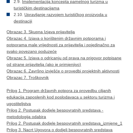
2.9.
Implementacija koncepta pametnog turizma u
turističkim destinacijama
2.10.
Upravljanje razvojem turističkog proizvoda u
destinaciji
Obrazac 3. Skupna Izjava prijavitelja
Obrazac 4. Izjava o korištenim državnim potporama i
potporama male vrijednosti za prijavitelja i pojedinačno za
svako povezano poduzeće
Obrazac 5. Izjava o odricanju od prava na prigovor potpisane
od strane prijavitelja (ako je primjenjivo)
Obrazac 6. Završno izvješće o provedbi projektnih aktivnosti
Obrazac 7. Troškovnik
Prilog 1. Program državnih potpora za provedbu ciljanih
edukacija zaposlenih kod poslodavaca u sektoru turizma i
ugostiteljstva
Prilog 2. Postupak dodjele bespovratnih sredstava -
metodologija odabira
Prilog 2. Postupak dodjele bespovratnih sredstava_izmjene_1
Prilog 3. Nacrt Ugovora o dodjeli bespovratnih sredstava