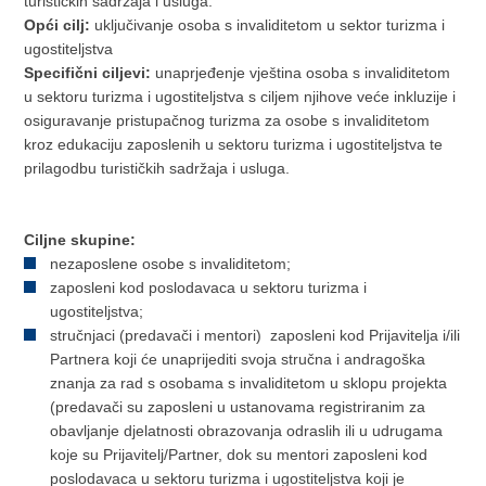
turističkih sadržaja i usluga.
Opći cilj:
uključivanje osoba s invaliditetom u sektor turizma i
ugostiteljstva
Specifični ciljevi:
unaprjeđenje vještina osoba s invaliditetom
u sektoru turizma i ugostiteljstva s ciljem njihove veće inkluzije i
osiguravanje pristupačnog turizma za osobe s invaliditetom
kroz edukaciju zaposlenih u sektoru turizma i ugostiteljstva te
prilagodbu turističkih sadržaja i usluga.
Ciljne skupine:
nezaposlene osobe s invaliditetom;
zaposleni kod poslodavaca u sektoru turizma i
ugostiteljstva;
stručnjaci (predavači i mentori) zaposleni kod Prijavitelja i/ili
Partnera koji će unaprijediti svoja stručna i andragoška
znanja za rad s osobama s invaliditetom u sklopu projekta
(predavači su zaposleni u ustanovama registriranim za
obavljanje djelatnosti obrazovanja odraslih ili u udrugama
koje su Prijavitelj/Partner, dok su mentori zaposleni kod
poslodavaca u sektoru turizma i ugostiteljstva koji je