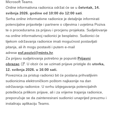
Microsoft Teams.
Online
informativna radionica održat će se u
četvrtak, 14.
svibnja 2026. godine od 10:00 do 12:00 sati
.
Svrha
online
informativne radionice je detaljnije informirati
potencijalne prijavitelje i partnere o ciljevima i uvjetima Poziva
te o procedurama za prijavu i procjenu projekata. Sudjelovanje
na
online
informativnoj radionici je besplatno. Sudionici će
tijekom održavanja radionice imati mogućnost postavljati
pitanja, ali ih mogu postaviti i putem e-mail
adrese
esf.pozivi@mints.hr
.
Za prijavu sudjelovanja potrebno je popuniti
Prijavni
obrazac
. U obzir će se uzimati prijave pristigle do
utorka,
12. svibnja 2026. u 16:00 sati.
Poveznica za pristup radionici bit će poslana prihvatljivim
sudionicima elektroničkom poštom najkasnije na dan
održavanja radionice. U svrhu izbjegavanja potencijalnih
poteškoća prilikom prijave, ali i za vrijeme trajanja radionice,
preporučuje se da zainteresirani sudionici unaprijed preuzmu i
instaliraju aplikaciju Teams.