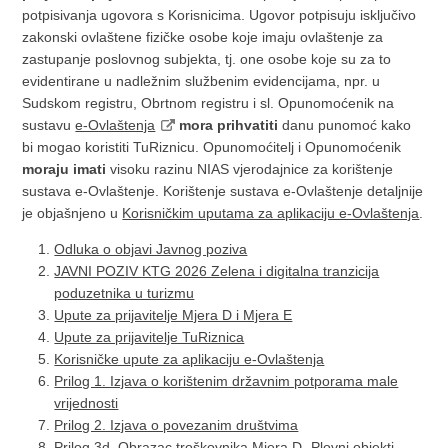
potpisivanja ugovora s Korisnicima. Ugovor potpisuju isključivo
zakonski ovlaštene fizičke osobe koje imaju ovlaštenje za
zastupanje poslovnog subjekta, tj. one osobe koje su za to
evidentirane u nadležnim službenim evidencijama, npr. u
Sudskom registru, Obrtnom registru i sl. Opunomoćenik na
sustavu
e-Ovlaštenja
mora prihvatiti
danu punomoć kako
bi mogao koristiti TuRiznicu. Opunomoćitelj i Opunomoćenik
moraju imati
visoku razinu NIAS vjerodajnice za korištenje
sustava e-Ovlaštenje. Korištenje sustava e-Ovlaštenje detaljnije
je objašnjeno u
Korisničkim uputama za aplikaciju e-Ovlaštenja
.
Odluka o objavi Javnog poziva
JAVNI POZIV KTG 2026 Zelena i digitalna tranzicija
poduzetnika u turizmu
Upute za prijavitelje Mjera D i Mjera E
Upute za prijavitelje TuRiznica
Korisničke upute za aplikaciju e-Ovlaštenja
Prilog 1. Izjava o korištenim državnim potporama male
vrijednosti
Prilog 2. Izjava o povezanim društvima
Prilog 3d. Obrazac troškovnika Mjera D- Plovni objekti