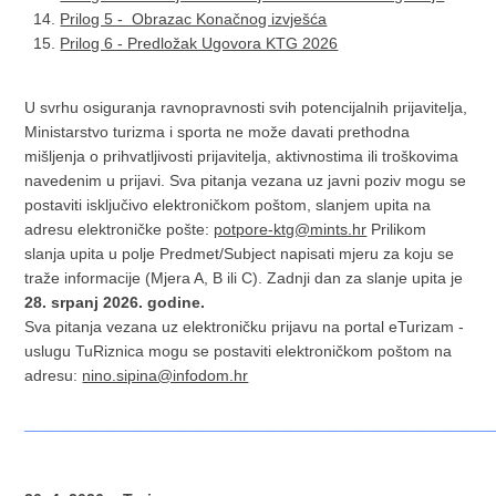
Prilog 5 - Obrazac Konačnog izvješća
Prilog 6 - Predložak Ugovora KTG 2026
U svrhu osiguranja ravnopravnosti svih potencijalnih prijavitelja,
Ministarstvo turizma i sporta ne može davati prethodna
mišljenja o prihvatljivosti prijavitelja, aktivnostima ili troškovima
navedenim u prijavi. Sva pitanja vezana uz javni poziv mogu se
postaviti isključivo elektroničkom poštom, slanjem upita na
adresu elektroničke pošte:
potpore-ktg@mints.hr
Prilikom
slanja upita u polje Predmet/Subject napisati mjeru za koju se
traže informacije (Mjera A, B ili C). Zadnji dan za slanje upita je
28. srpanj 2026. godine.
Sva pitanja vezana uz elektroničku prijavu na portal eTurizam -
uslugu TuRiznica mogu se postaviti elektroničkom poštom na
adresu:
nino.sipina@infodom.hr
_____________________________________________________________________________________