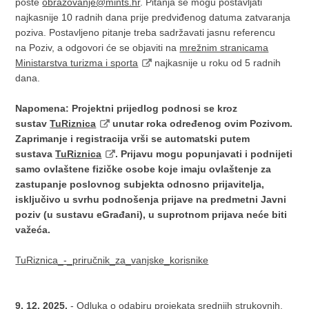
pošte
obrazovanje@mints.hr
. Pitanja se mogu postavljati
najkasnije 10 radnih dana prije predviđenog datuma zatvaranja
poziva. Postavljeno pitanje treba sadržavati jasnu referencu
na Poziv, a odgovori će se objaviti na
mrežnim stranicama
Ministarstva turizma i sporta
najkasnije u roku od 5 radnih
dana.
Napomena: Projektni prijedlog podnosi se kroz
sustav
TuRiznica
unutar roka određenog ovim Pozivom.
Zaprimanje i registracija vrši se automatski putem
sustava
TuRiznica
. Prijavu mogu popunjavati i podnijeti
samo ovlaštene fizičke osobe koje imaju ovlaštenje za
zastupanje poslovnog subjekta odnosno prijavitelja,
isključivo u svrhu podnošenja prijave na predmetni Javni
poziv (u sustavu eGrađani), u suprotnom prijava neće biti
važeća.
TuRiznica_-_priručnik_za_vanjske_korisnike
9. 12. 2025.
-
Odluka o odabiru projekata srednjih strukovnih,