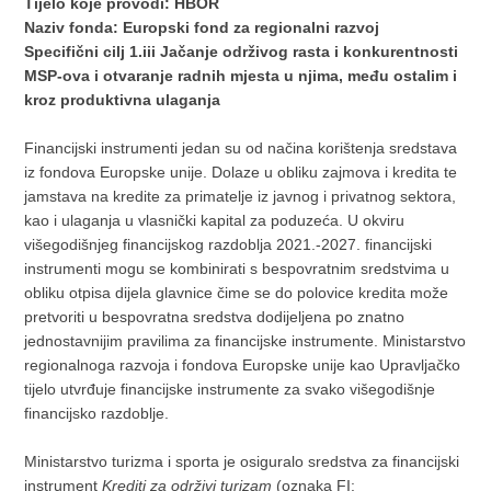
Tijelo koje provodi: HBOR
Naziv fonda: Europski fond za regionalni razvoj
Specifični cilj 1.iii Jačanje održivog rasta i konkurentnosti
MSP-ova i otvaranje radnih mjesta u njima, među ostalim i
kroz produktivna ulaganja
Financijski instrumenti jedan su od načina korištenja sredstava
iz fondova Europske unije. Dolaze u obliku zajmova i kredita te
jamstava na kredite za primatelje iz javnog i privatnog sektora,
kao i ulaganja u vlasnički kapital za poduzeća. U okviru
višegodišnjeg financijskog razdoblja 2021.-2027. financijski
instrumenti mogu se kombinirati s bespovratnim sredstvima u
obliku otpisa dijela glavnice čime se do polovice kredita može
pretvoriti u bespovratna sredstva dodijeljena po znatno
jednostavnijim pravilima za financijske instrumente. Ministarstvo
regionalnoga razvoja i fondova Europske unije kao Upravljačko
tijelo utvrđuje financijske instrumente za svako višegodišnje
financijsko razdoblje.
Ministarstvo turizma i sporta je osiguralo sredstva za financijski
instrument
Krediti za održivi turizam
(oznaka FI: