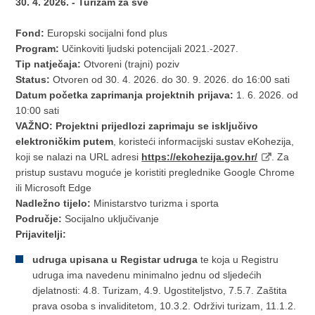
30. 4. 2026. - Turizam za sve
Fond:
Europski socijalni fond plus
Program:
Učinkoviti ljudski potencijali 2021.-2027.
Tip natječaja:
Otvoreni (trajni) poziv
Status:
Otvoren od 30. 4. 2026. do 30. 9. 2026. do 16:00 sati
Datum početka zaprimanja projektnih prijava:
1. 6. 2026. od
10:00 sati
VAŽNO: Projektni prijedlozi zaprimaju se isključivo
elektroničkim putem
, koristeći informacijski sustav eKohezija,
koji se nalazi na URL adresi
https://ekohezija.gov.hr/
. Za
pristup sustavu moguće je koristiti preglednike Google Chrome
ili Microsoft Edge
Nadležno tijelo:
Ministarstvo turizma i sporta
Područje:
Socijalno uključivanje
Prijavitelji:
udruga upisana u Registar udruga
te koja u Registru
udruga ima navedenu minimalno jednu od sljedećih
djelatnosti: 4.8. Turizam, 4.9. Ugostiteljstvo, 7.5.7. Zaštita
prava osoba s invaliditetom, 10.3.2. Održivi turizam, 11.1.2.