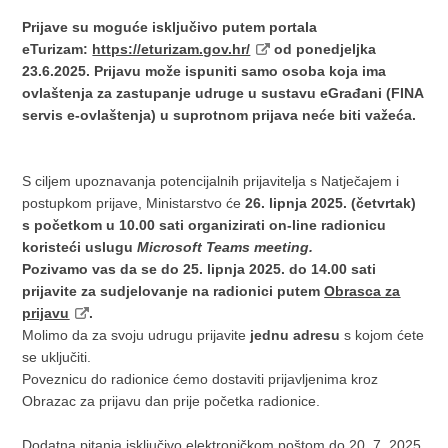
Prijave su moguće isključivo putem portala
eTurizam:
https://eturizam.gov.hr/
od ponedjeljka
23.6.2025. Prijavu može ispuniti samo osoba koja ima
ovlaštenja za zastupanje udruge u sustavu eGrađani (FINA
servis e-ovlaštenja) u suprotnom prijava neće biti važeća.
S ciljem upoznavanja potencijalnih prijavitelja s Natječajem i
postupkom prijave, Ministarstvo će
26. lipnja 2025. (
č
etvrtak)
s po
č
etkom u 10.00 sati organizirati on-line radionicu
koriste
ć
i uslugu
Microsoft Teams meeting.
Pozivamo vas da se do 25. lipnja 2025. do 14.00 sati
prijavite za sudjelovanje na radionici putem
Obrasca za
prijavu
.
Molimo da za svoju udrugu prijavite
jednu adresu
s kojom ćete
se uključiti.
Poveznicu do radionice ćemo dostaviti prijavljenima kroz
Obrazac za prijavu dan prije početka radionice.
Dodatna pitanja isključivo elektroničkom poštom do 20. 7. 2025.