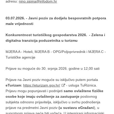
adresu:
nino.sipina@infodom.hr
03.07.2026. - Javni poziv za dodjelu bespovratnih potpora
male vrijednosti
Konkurentnost turističkog gospodarstva 2026. - Zelena i
digitalna tranzicija poduzetnika u turizmu
MJERA A - Hoteli, MJERA B - OPG/Poljoprivrednik i MJERA C -
Turističke agencije
Prijave su moguće do 30. srpnja 2026. godine u 12,00 sati
Prijave na Javni poziv moguće su isključivo putem portala
eTurizam
:
https://eturizam.gov.hr/
- usluga TuRiznica.
Prijavu mogu popunjavati i podnijeti
samo ovlaštene fizičke
osobe koje imaju ovlaštenje za zastupanje
poslovnog
subjekta odnosno prijavitelja, isključivo u svrhu podnošenja
prijave na predmetni Javni poziv
(u sustavu eGrađani
), u
suprotnom prijava neće biti važeća. U integrirani informacijski