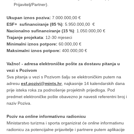
Prijavitelj/Partner).
Ukupan iznos poziva:
7.000.000,00 €
ESF+ sufinanciranje (85 %)
: 5.950.000,00 €
Nacionalno sufinanciranje (15 %)
: 1.050.000,00 €
Trajanje projekata
: 12-30 mjeseci
Minimalni iznos potpore:
60.000,00 €
Maksimalni iznos potpore:
400.000,00 €
Važno! - adresa elektroničke pošte za dostavu pitanja u
vezi s Pozivom
Sva pitanja u vezi s Pozivom šalju se elektroničkim putem na
adresu
esf.pozivi@mints.hr
, najkasnije 14 kalendarskih dana
prije isteka roka za podnošenje projektnih prijedloga. Pod
predmet elektroničke pošte obavezno je navesti referentni broj i
naziv Poziva.
Poziv na
online
informativnu radionicu
Ministarstvo turizma i sporta organizirat će
online
informativnu
radionicu za potencijalne prijavitelje i partnere putem aplikacije