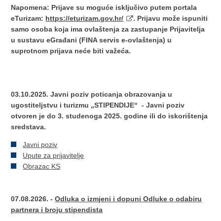
Napomena: Prijave su moguće isključivo putem portala
eTurizam:
https://eturizam.gov.hr/
. Prijavu može ispuniti
samo osoba koja ima ovlaštenja za zastupanje Prijavitelja
u sustavu eGrađani (FINA servis e-ovlaštenja) u
suprotnom prijava neće biti važeća.
03.10.2025. Javni poziv poticanja obrazovanja u
ugostiteljstvu i turizmu „STIPENDIJE“ - Javni poziv
otvoren je do 3. studenoga 2025. godine ili do iskorištenja
sredstava.
Javni poziv
Upute za prijavitelje
Obrazac KS
07.08.2026. -
Odluka o izmjeni i dopuni Odluke o odabiru
partnera i broju stipendista