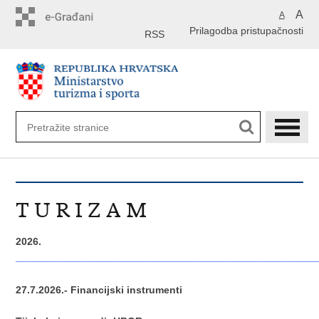
Preskoči
A
A
na
Prilagodba pristupačnosti
glavni
RSS
sadržaj
T U R I Z A M
2026.
_____________________________________________________________________________________
27.7.2026.- Financijski instrumenti