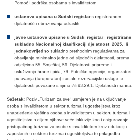
Pomoć i podrška osobama s invaliditetom
ustanova upisana u Sudski registar
s registriranom
djelatnošću obrazovanja odraslih
javne ustanove upisane u Sudski registar i registrirane
sukladno Nacionalnoj klasifikaciji djelatnosti 2025. ili
jednakovrijedno
sukladno prethodnim regulativama za
obavljanje minimalno jedne od sljedećih djelatnosti, prema
odjeljcima 55. Smještaj, 56. Djelatnosti pripreme i
usluživanja hrane i pića, 79. Putničke agencije, organizatori
putovanja (turoperatori) i ostale rezervacijske usluge te
djelatnosti povezane s njima i/ili 93.29.1. Djelatnosti marina.
Sažetak:
Poziv „Turizam za sve“ usmjeren je na uključivanje
osoba s invaliditetom u sektor turizma i ugostiteljstva kroz
unaprjeđenje vještina osoba s invaliditetom u sektoru turizma i
ugostiteljstva s ciljem njihove veće inkluzije kao i osiguravanje
pristupačnog turizma za osobe s invaliditetom kroz edukaciju
zaposlenih u sektoru turizma i ugostiteljstva te prilagodbu