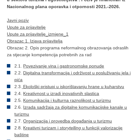
Nacionalnog plana oporavka i otpornosti 2021.-2026.
Javni poziv
Upute za prijavitelje
Upute za prijavitelje_izmjene_1
Obrazac 1. Izjava prijavitelja
Obrazac 2. Opis programa neformalnog obrazovanja odraslih
za stjecanje kompetencija potrebnih za rad
2.1.
Povezivanje vina i gastronomske ponude
2.2.
Digitalna transformacija i održivost u posluživanju jela i
pića
2.3.
Ekološki pristupi u iskorištavanju hrane u kuharstvu
2.4.
Kreativnost u izradi inovativnih slastica
2.5.
Komunikacija i kulturna raznolikost u turizmu
2.6.
Izrada sadržaja za digitalne komunikacijske kanale u
turizmu
2.7.
Organizacija i provedba događanja u turizmu
2.8.
Kreativni turizam i
storytelling
u funkciji valorizacije
baštine