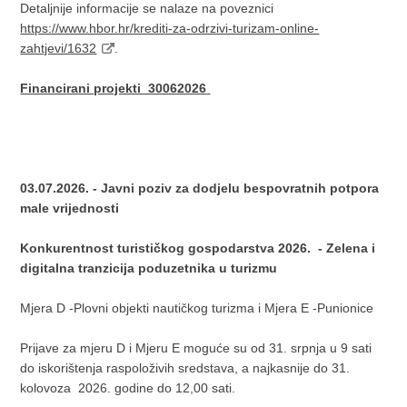
Detaljnije informacije se nalaze na poveznici
https://www.hbor.hr/krediti-za-odrzivi-turizam-online-
zahtjevi/1632
.
Financirani projekti_30062026
03.07.2026. - Javni poziv za dodjelu bespovratnih potpora
male vrijednosti
Konkurentnost turističkog gospodarstva 2026. -
Zelena i
digitalna tranzicija poduzetnika u turizmu
Mjera D -Plovni objekti nautičkog turizma i Mjera E -Punionice
Prijave za mjeru D i Mjeru E moguće su od 31. srpnja u 9 sati
do iskorištenja raspoloživih sredstava, a najkasnije do 31.
kolovoza 2026. godine do 12,00 sati.