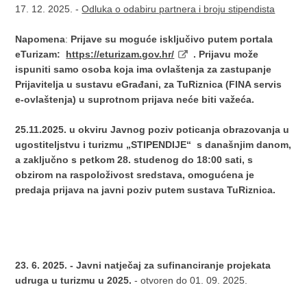
17. 12. 2025. -
Odluka o odabiru partnera i broju stipendista​
Napomena
:
Prijave su moguće isključivo putem portala
eTurizam:
https://eturizam.gov.hr/
. Prijavu može
ispuniti samo osoba koja ima ovlaštenja za zastupanje
Prijavitelja u sustavu eGrađani, za TuRiznica (FINA servis
e-ovlaštenja) u suprotnom prijava neće biti važeća.
25.11.2025. u okviru Javnog poziv poticanja obrazovanja u
ugostiteljstvu i turizmu „STIPENDIJE“ s današnjim danom,
a zaključno s petkom 28. studenog do 18:00 sati, s
obzirom na raspoloživost sredstava, omogućena je
predaja prijava na javni poziv putem sustava TuRiznica.
23. 6. 2025. - Javni natječaj za sufinanciranje projekata
udruga u turizmu u 2025.
- otvoren do 01. 09. 2025.