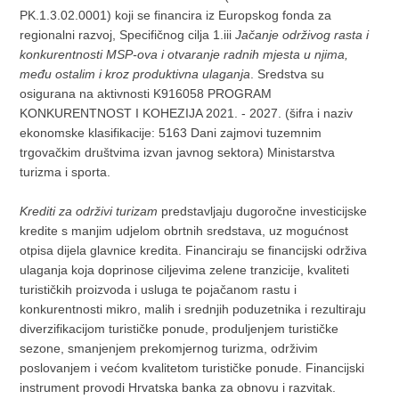
PK.1.3.02.0001) koji se financira iz Europskog fonda za
regionalni razvoj, Specifičnog cilja 1.iii
Jačanje održivog rasta i
konkurentnosti MSP-ova i otvaranje radnih mjesta u njima,
među ostalim i kroz produktivna ulaganja
. Sredstva su
osigurana na aktivnosti K916058 PROGRAM
KONKURENTNOST I KOHEZIJA 2021. - 2027. (šifra i naziv
ekonomske klasifikacije: 5163 Dani zajmovi tuzemnim
trgovačkim društvima izvan javnog sektora) Ministarstva
turizma i sporta.
Krediti za održivi turizam
predstavljaju dugoročne investicijske
kredite s manjim udjelom obrtnih sredstava, uz mogućnost
otpisa dijela glavnice kredita. Financiraju se financijski održiva
ulaganja koja doprinose ciljevima zelene tranzicije, kvaliteti
turističkih proizvoda i usluga te pojačanom rastu i
konkurentnosti mikro, malih i srednjih poduzetnika i rezultiraju
diverzifikacijom turističke ponude, produljenjem turističke
sezone, smanjenjem prekomjernog turizma, održivim
poslovanjem i većom kvalitetom turističke ponude. Financijski
instrument provodi Hrvatska banka za obnovu i razvitak.