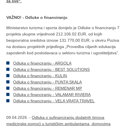
za sve“
.
VAŽNO! - Odluke o financiranju
Ministarstvo turizma i sporta donijelo je Odluke o financiranju 7
projekta ukupne vrijednosti 212.106.02 EUR, od kojih
bespovratna sredstva iznose 131.770,00 EUR, u okviru Poziva
na dostavu projektnih prijedloga „Provedba ciljanih edukacija
zaposlenih kod poslodavaca u sektoru turizma i ugostiteljstva”.
Odluka o financiranju - ARGOLA
Odluka o financiranju - BEST SOLUTIONS
Odluka o financiranju - KULIN
Odluka o financiranju - PUNTA SKALA
Odluka o financiranju - REMENAR MP
Odluka o financiranju - VALAMAR RIVIERA
Odluka o financiranju - VELA VRATA TRAVEL
09.04.2026. -
Odluka o sufinanciranju dodatnih timova
medicinske pomoći u turističkim ambulantama, domovima