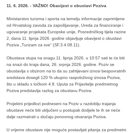
11. 6. 2026. - VAŽNO! Obavijest o obustavi Poziva
Ministarstvo turizma i sporta na temelju informacije zaprimljene
od Hrvatskog zavoda za zapošljavanje, Ureda za financiranje i
ugovaranje projekata Europske unije, Posredničkog tijela razine
2, dana 11. lipnja 2026. godine objavljuje obavijest o obustavi
Poziva „Turizam za sve“ (SF.3.4.08.11).
Obustava stupa na snagu 11. lipnja 2026. u 10:57 sati te će biti
na snazi do kraja dana, 26. srpnja 2026. godine. Poziv se
obustavlja s obzirom na to da su zahtijevani iznosi bespovratnih
sredstava dosegli 120 % ukupno raspoloživog iznosa Poziva,
što u skladu s točkom 4.8. Uputa za Prijavitelje predmetnog
Poziva predstavlja razlog za obustavu Poziva.
Projektni prijedlozi podneseni na Poziv u razdoblju trajanja
obustave neće biti uključeni u postupak dodjele te ih se neće
dalje razmatrati u slučaju ponovnog otvaranja Poziva.
U vrijeme obustave nije moguće postavljati pitanja za predmetni