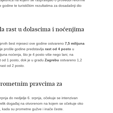
 zajednica na kojem se raspravljalo o provedbi reforme
e godine te turističkim rezultatima za dosadašnji dio
la rast u dolascima i noćenjima
m prvih šest mjeseci ove godine ostvareno
7,5 milijuna
lje prošle godine predstavlja
rast od 4 posto
u
juna noćenja, što je 4 posto više nego lani, na
st od 1 posto, dok je u gradu
Zagrebu
ostvareno 1,2
 rast od 2 posto.
 prometnim pravcima za
pnja do nedjelje 6. srpnja, očekuje se intenzivan
velik događaj na otvorenom na kojem se očekuje oko
ikend, kada su prometne gužve i inače česte.