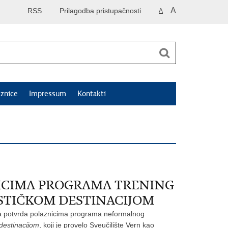
A
RSS
Prilagodba pristupačnosti
A
znice
Impressum
Kontakti
NICIMA PROGRAMA TRENING
ISTIČKOM DESTINACIJOM
la potvrda polaznicima programa neformalnog
 destinacijom
, koji je provelo Sveučilište Vern kao