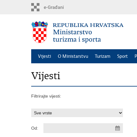
Preskoči
na
glavni
sadržaj
Vijesti
O Ministarstvu
Turizam
Sport
P
Vijesti
Filtrirajte vijesti:
Od: