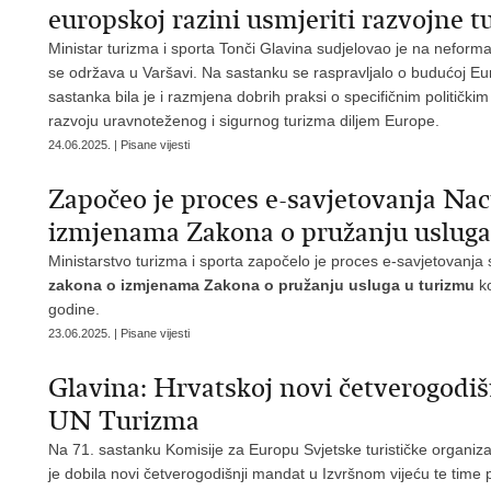
europskoj razini usmjeriti razvojne tu
Ministar turizma i sporta Tonči Glavina sudjelovao je na neform
se održava u Varšavi. Na sastanku se raspravljalo o budućoj Eur
sastanka bila je i razmjena dobrih praksi o specifičnim političk
razvoju uravnoteženog i sigurnog turizma diljem Europe.
24.06.2025. | Pisane vijesti
Započeo je proces e-savjetovanja Nac
izmjenama Zakona o pružanju usluga
Ministarstvo turizma i sporta započelo je proces e-savjetovanj
zakona o izmjenama Zakona o pružanju usluga u turizmu
k
godine.
23.06.2025. | Pisane vijesti
Glavina: Hrvatskoj novi četverogodi
UN Turizma
Na 71. sastanku Komisije za Europu Svjetske turističke organiz
je dobila novi četverogodišnji mandat u Izvršnom vijeću te time p