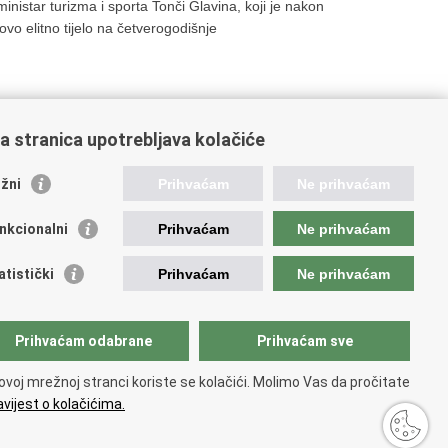
inistar turizma i sporta Tonči Glavina, koji je nakon
vo elitno tijelo na četverogodišnje
a stranica upotrebljava kolačiće
13
14
15
Sljedeća »
»»
žni
Prihvaćam
Ne prihvaćam
nkcionalni
Prihvaćam
Ne prihvaćam
orisne poveznice
atistički
Prihvaćam
Ne prihvaćam
ada RH
atski sabor
dsjednik RH
Prihvaćam odabrane
Prihvaćam sve
ka pravobraniteljica
vobraniteljica za ravnopravnost spolova
ovoj mrežnoj stranci koriste se kolačići. Molimo Vas da pročitate
jerenik za informiranje
vijest o kolačićima.
ristupačnosti
.