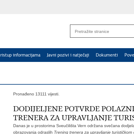
ristup informacijama
Javni pozivi i natječaji
Dokumenti
Pove
Pronađeno 13111 vijesti.
DODIJELJENE POTVRDE POLAZ
TRENERA ZA UPRAVLJANJE TUR
Danas je u prostorima Sveučilišta Vern održana svečana dodje
obrazovanja odraslih
Trening trenera za upravljanje turističkom