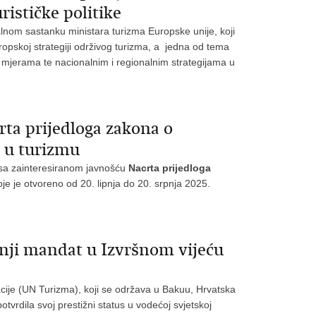
rističke politike
alnom sastanku ministara turizma Europske unije, koji
opskoj strategiji održivog turizma, a jedna od tema
im mjerama te nacionalnim i regionalnim strategijama u
rta prijedloga zakona o
 u turizmu
a sa zainteresiranom javnošću
Nacrta prijedloga
oje je otvoreno od 20. lipnja do 20. srpnja 2025.
šnji mandat u Izvršnom vijeću
acije (UN Turizma), koji se održava u Bakuu, Hrvatska
otvrdila svoj prestižni status u vodećoj svjetskoj