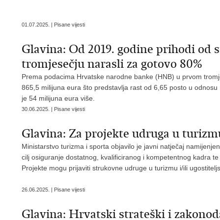
01.07.2025. | Pisane vijesti
Glavina: Od 2019. godine prihodi od 
tromjesečju narasli za gotovo 80%
Prema podacima Hrvatske narodne banke (HNB) u prvom tromjeseč
865,5 milijuna eura što predstavlja rast od 6,65 posto u odnos
je 54 milijuna eura više.
30.06.2025. | Pisane vijesti
Glavina: Za projekte udruga u turizm
Ministarstvo turizma i sporta objavilo je javni natječaj namijenje
cilj osiguranje dostatnog, kvalificiranog i kompetentnog kadra te
Projekte mogu prijaviti strukovne udruge u turizmu i/ili ugostite
26.06.2025. | Pisane vijesti
Glavina: Hrvatski strateški i zakonod