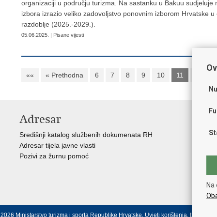
organizaciji u području turizma. Na sastanku u Bakuu sudjeluje m
izbora izrazio veliko zadovoljstvo ponovnim izborom Hrvatske u o
razdoblje (2025.-2029.).
05.06.2025. | Pisane vijesti
Ov
««
« Prethodna
6
7
8
9
10
11
12
Nu
Fu
Adresar
K
St
Središnji katalog službenih dokumenata RH
Vl
Adresar tijela javne vlasti
Hrv
Pozivi za žurnu pomoć
Pre
Puč
Pra
Na 
Pov
Oba
2026 Ministarstvo turizma i sporta Republike Hrvatske.
Uvjeti korištenja
.
Izjava o p