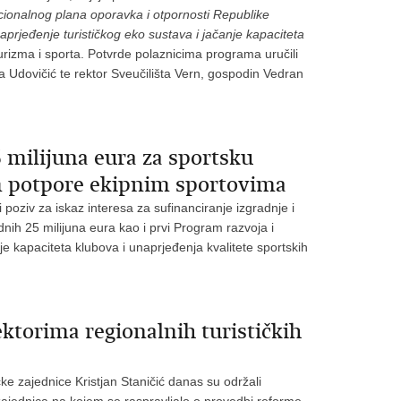
ionalnog plana oporavka i otpornosti Republike
naprjeđenje turističkog eko sustava i jačanje kapaciteta
o turizma i sporta. Potvrde polaznicima programa uručili
a Udovičić te rektor Sveučilišta Vern, gospodin Vedran
 milijuna eura za sportsku
am potpore ekipnim sportovima
 poziv za iskaz interesa za sufinanciranje izgradnje i
dnih 25 milijuna eura kao i prvi Program razvoja i
je kapaciteta klubova i unaprjeđenja kvalitete sportskih
ktorima regionalnih turističkih
ičke zajednice Kristjan Staničić danas su održali