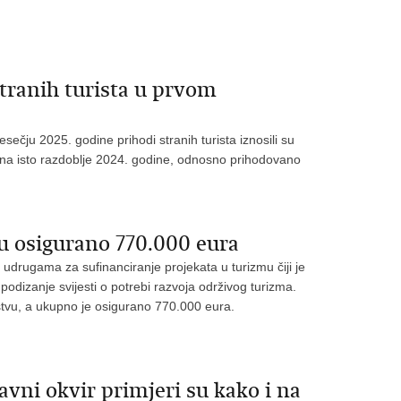
stranih turista u prvom
ju 2025. godine prihodi stranih turista iznosili su
u na isto razdoblje 2024. godine, odnosno prihodovano
u osigurano 770.000 eura
n udrugama za sufinanciranje projekata u turizmu čiji je
 podizanje svijesti o potrebi razvoja održivog turizma.
ljstvu, a ukupno je osigurano 770.000 eura.
avni okvir primjeri su kako i na