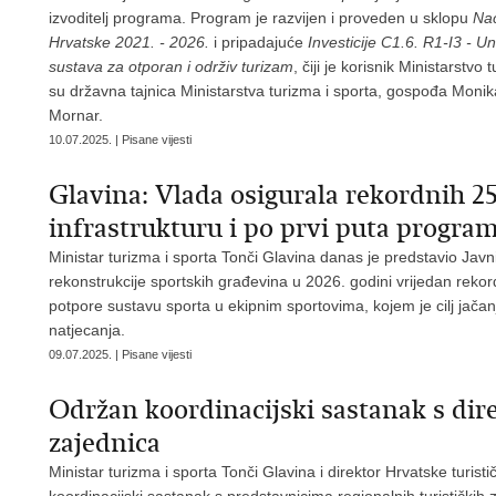
izvoditelj programa. Program je razvijen i proveden u sklopu
Nac
Hrvatske 2021. - 2026.
i pripadajuće
Investicije C1.6. R1-I3 - U
sustava za otporan i održiv turizam
, čiji je korisnik Ministarstv
su državna tajnica Ministarstva turizma i sporta, gospođa Monik
Mornar.
10.07.2025. | Pisane vijesti
Glavina: Vlada osigurala rekordnih 25
infrastrukturu i po prvi puta progr
Ministar turizma i sporta Tonči Glavina danas je predstavio Javni
rekonstrukcije sportskih građevina u 2026. godini vrijedan rekor
potpore sustavu sporta u ekipnim sportovima, kojem je cilj jačan
natjecanja.
09.07.2025. | Pisane vijesti
Održan koordinacijski sastanak s dire
zajednica
Ministar turizma i sporta Tonči Glavina i direktor Hrvatske turist