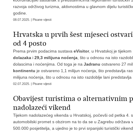
koordinacijski sastanak s predstavnicima regionalnih turističkih
razvoja održivog turizma, aktivnostima u glavnom dijelu turističk
godine.
08.07.2025. | Pisane vijesti
Hrvatska u prvih šest mjeseci ostvari
od 4 posto
Prema prvim podacima sustava
eVisitor
, u Hrvatskoj je tijeko
dolazaka
i
29,3 milijuna noćenja
, što u odnosu na isto razdob
dolascima i noćenjima. Od toga je na
Jadranu
ostvareno 27 mili
kontinentu
je ostvareno 1,1 milijun noćenja, što predstavlja ra
milijuna noćenja, što u odnosu na isto razdoblje lani predstavlja
02.07.2025. | Pisane vijesti
Obavijest turistima o alternativnim
nadolazeći vikend
Tijekom nadolazećeg vikenda u Hrvatskoj, počevši od petka 4. sr
automobilski promet s obzirom na to da se u Zagrebu održava 
500.000 posjetitelja, a ujedno je to prvi srpanjski turistički v