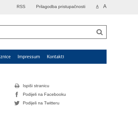
A
RSS
Prilagodba pristupačnosti
A
znice
Impressum
Kontakti
Ispiši stranicu
Podijeli na Facebooku
Podijeli na Twitteru