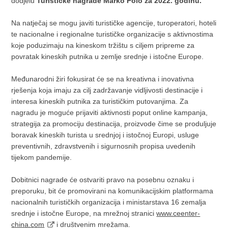
dodjelu
Turističke nagrade Marko Polo za 2022. godinu.
Na natječaj se mogu javiti turističke agencije, turoperatori, hoteli
te nacionalne i regionalne turističke organizacije s aktivnostima
koje poduzimaju na kineskom tržištu s ciljem pripreme za
povratak kineskih putnika u zemlje srednje i istočne Europe.
Međunarodni žiri fokusirat će se na kreativna i inovativna
rješenja koja imaju za cilj zadržavanje vidljivosti destinacije i
interesa kineskih putnika za turističkim putovanjima. Za
nagradu je moguće prijaviti aktivnosti poput online kampanja,
strategija za promociju destinacija, proizvode čime se produljuje
boravak kineskih turista u srednjoj i istočnoj Europi, usluge
preventivnih, zdravstvenih i sigurnosnih propisa uvedenih
tijekom pandemije.
Dobitnici nagrade će ostvariti pravo na posebnu oznaku i
preporuku, bit će promovirani na komunikacijskim platformama
nacionalnih turističkih organizacija i ministarstava 16 zemalja
srednje i istočne Europe, na mrežnoj stranici
www.ceenter-
china.com
i društvenim mrežama.