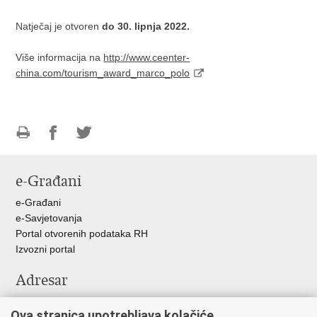
Natječaj je otvoren
do 30. lipnja 2022.
Više informacija na
http://www.ceenter-
china.com/tourism_award_marco_polo
Ispiši
Podijeli
Podijeli
stranicu
na
na
e-Građani
Facebooku
Twitteru
e-Građani
e-Savjetovanja
Portal otvorenih podataka RH
Izvozni portal
Adresar
Središnji katalog službenih dokumenata RH
Ova stranica upotrebljava kolačiće