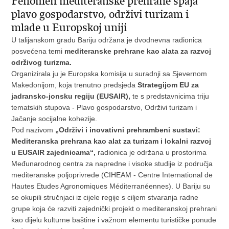
Fenomen mediteranske prehrane spaja
plavo gospodarstvo, održivi turizam i
mlade u Europskoj uniji
U talijanskom gradu Bariju održana je dvodnevna radionica
posvećena temi
mediteranske prehrane kao alata za razvoj
održivog turizma.
Organizirala ju je Europska komisija u suradnji sa Sjevernom
Makedonijom, koja trenutno predsjeda
Strategijom EU za
jadransko-jonsku regiju (EUSAIR),
te s predstavnicima triju
tematskih stupova - Plavo gospodarstvo, Održivi turizam i
Jačanje socijalne kohezije.
Pod nazivom
„Održivi i inovativni prehrambeni sustavi:
Mediteranska prehrana kao alat za turizam i lokalni razvoj
u EUSAIR zajednicama“,
radionica je održana u prostorima
Međunarodnog centra za napredne i visoke studije iz područja
mediteranske poljoprivrede (CIHEAM - Centre International de
Hautes Etudes Agronomiques Méditerranéennes). U Bariju su
se okupili stručnjaci iz cijele regije s ciljem stvaranja radne
grupe koja će razviti zajednički projekt o mediteranskoj prehrani
kao dijelu kulturne baštine i važnom elementu turističke ponude