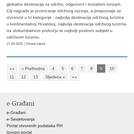
globalna destinacija za održivi, odgovorni i inovativni turizam.
Cilj nagrade je promicanje održivog razvoja, a prepoznaje se
izvrsnost u tri kategorije - najbolja destinacija održivog turizma
u kontinentalnoj Hrvatskoj, najbolja destinacija održivog turizma
na otoku/obalnom području te najbolji poslovni subjekt u
održivom turizmu.
27.09.2025. | Pisane vijesti
««
« Prethodna
4
5
6
7
8
9
10
11
12
13
Sljedeća »
»»
e-Građani
e-Građani
e-Savjetovanja
Portal otvorenih podataka RH
Izvozni portal