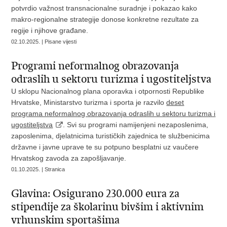
potvrdio važnost transnacionalne suradnje i pokazao kako
makro-regionalne strategije donose konkretne rezultate za
regije i njihove građane.
02.10.2025. | Pisane vijesti
Programi neformalnog obrazovanja
odraslih u sektoru turizma i ugostiteljstva
U sklopu Nacionalnog plana oporavka i otpornosti Republike
Hrvatske, Ministarstvo turizma i sporta je razvilo
deset
programa neformalnog obrazovanja odraslih u sektoru turizma i
ugostiteljstva
. Svi su programi namijenjeni nezaposlenima,
zaposlenima, djelatnicima turističkih zajednica te službenicima
državne i javne uprave te su potpuno besplatni uz vaučere
Hrvatskog zavoda za zapošljavanje.
01.10.2025. | Stranica
Glavina: Osigurano 230.000 eura za
stipendije za školarinu bivšim i aktivnim
vrhunskim sportašima