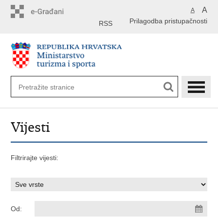
Preskoči
A
A
na
Prilagodba pristupačnosti
glavni
RSS
sadržaj
Vijesti
Filtrirajte vijesti:
Od: