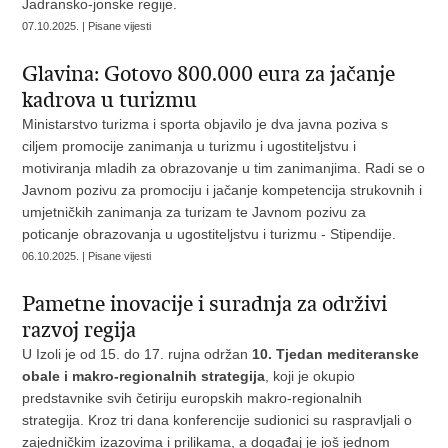
Jadransko-jonske regije.
07.10.2025. | Pisane vijesti
Glavina: Gotovo 800.000 eura za jačanje
kadrova u turizmu
Ministarstvo turizma i sporta objavilo je dva javna poziva s
ciljem promocije zanimanja u turizmu i ugostiteljstvu i
motiviranja mladih za obrazovanje u tim zanimanjima. Radi se o
Javnom pozivu za promociju i jačanje kompetencija strukovnih i
umjetničkih zanimanja za turizam te Javnom pozivu za
poticanje obrazovanja u ugostiteljstvu i turizmu - Stipendije.
06.10.2025. | Pisane vijesti
Pametne inovacije i suradnja za održivi
razvoj regija
U Izoli je od 15. do 17. rujna održan
10. Tjedan mediteranske
obale i makro-regionalnih strategija
, koji je okupio
predstavnike svih četiriju europskih makro-regionalnih
strategija. Kroz tri dana konferencije sudionici su raspravljali o
zajedničkim izazovima i prilikama, a događaj je još jednom