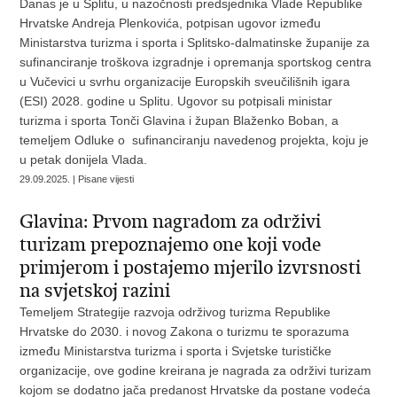
Danas je u Splitu, u nazočnosti predsjednika Vlade Republike
Hrvatske Andreja Plenkovića, potpisan ugovor između
Ministarstva turizma i sporta i Splitsko-dalmatinske županije za
sufinanciranje troškova izgradnje i opremanja sportskog centra
u Vučevici u svrhu organizacije Europskih sveučilišnih igara
(ESI) 2028. godine u Splitu. Ugovor su potpisali ministar
turizma i sporta Tonči Glavina i župan Blaženko Boban, a
temeljem Odluke o sufinanciranju navedenog projekta, koju je
u petak donijela Vlada.
29.09.2025. | Pisane vijesti
Glavina: Prvom nagradom za održivi
turizam prepoznajemo one koji vode
primjerom i postajemo mjerilo izvrsnosti
na svjetskoj razini
Temeljem Strategije razvoja održivog turizma Republike
Hrvatske do 2030. i novog Zakona o turizmu te sporazuma
između Ministarstva turizma i sporta i Svjetske turističke
organizacije, ove godine kreirana je nagrada za održivi turizam
kojom se dodatno jača predanost Hrvatske da postane vodeća