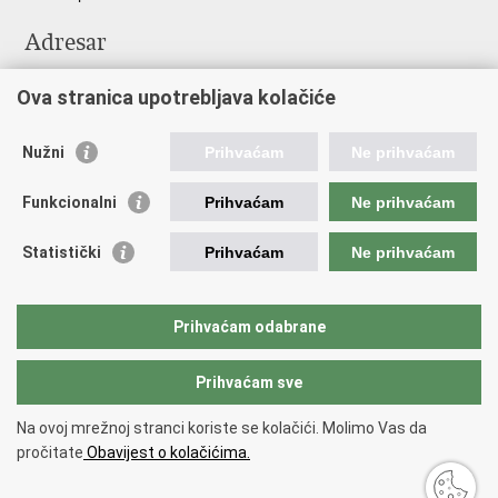
Adresar
Središnji katalog službenih dokumenata RH
Ova stranica upotrebljava kolačiće
Adresar tijela javne vlasti
Pozivi za žurnu pomoć
Nužni
Prihvaćam
Ne prihvaćam
Korisne poveznice
Funkcionalni
Prihvaćam
Ne prihvaćam
Vlada RH
Hrvatski sabor
Statistički
Prihvaćam
Ne prihvaćam
Predsjednik RH
Pučka pravobraniteljica
Pravobraniteljica za ravnopravnost spolova
Prihvaćam odabrane
Povjerenik za informiranje
Prihvaćam sve
Povratak na vrh
Na ovoj mrežnoj stranci koriste se kolačići. Molimo Vas da
Copyright © 2026 Ministarstvo turizma i sporta Republike Hrvatske.
Uvjeti
pročitate
Obavijest o kolačićima.
korištenja
.
Izjava o pristupačnosti
.