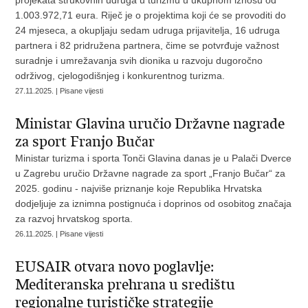
projekata strukovnih udruga u turizmu u ukupnom iznosu od
1.003.972,71 eura. Riječ je o projektima koji će se provoditi do
24 mjeseca, a okupljaju sedam udruga prijavitelja, 16 udruga
partnera i 82 pridružena partnera, čime se potvrđuje važnost
suradnje i umrežavanja svih dionika u razvoju dugoročno
održivog, cjelogodišnjeg i konkurentnog turizma.
27.11.2025. | Pisane vijesti
Ministar Glavina uručio Državne nagrade
za sport Franjo Bučar
Ministar turizma i sporta Tonči Glavina danas je u Palači Dverce
u Zagrebu uručio Državne nagrade za sport „Franjo Bučar“ za
2025. godinu - najviše priznanje koje Republika Hrvatska
dodjeljuje za iznimna postignuća i doprinos od osobitog značaja
za razvoj hrvatskog sporta.
26.11.2025. | Pisane vijesti
EUSAIR otvara novo poglavlje:
Mediteranska prehrana u središtu
regionalne turističke strategije