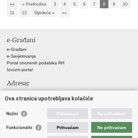
««
« Prethodna
3
4
5
6
7
8
9
10
11
12
Sljedeća »
»»
e-Građani
e-Građani
e-Savjetovanja
Portal otvorenih podataka RH
Izvozni portal
Adresar
Središnji katalog službenih dokumenata RH
Ova stranica upotrebljava kolačiće
Adresar tijela javne vlasti
Pozivi za žurnu pomoć
Nužni
Prihvaćam
Ne prihvaćam
Korisne poveznice
Funkcionalni
Prihvaćam
Ne prihvaćam
Vlada RH
Hrvatski sabor