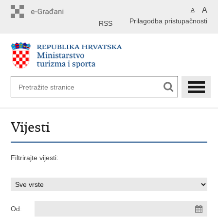
Preskoči
A
A
na
Prilagodba pristupačnosti
glavni
RSS
sadržaj
Vijesti
Filtrirajte vijesti:
Od: