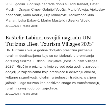
2025. godini. Godišnje nagrade dobili su Toni Kanaet, Petar
Muslim, Dragan Crnov, Gabrijel Veočić, Mario Vukoja, Vjekoslav
Kobešćak, Karlo Kodrić, Filip Mihaljević, Taekwondo klub
Marjan, Luka Baković, Marko Mastelić i Biserka Vrbek.
29.10.2025. | Pisane vijesti
Kaštelir-Labinci osvojili nagradu UN
Turizma „Best Tourism Villages 2025“
UN Turizam i ove je godine dodijelio prestižna priznanja
ruralnim destinacijama koje su se istaknule u promicanju
održivog turizma, u sklopu inicijative „Best Tourism Villages
2025“. Riječ je o priznanju koje se već petu godinu zaredom
dodjeljuje zajednicama koje prednjače u očuvanju okoliša,
kulturne raznolikosti, lokalnih vrijednosti i tradicije, s ciljem
jačanja uloge turizma kao pozitivne snage za transformaciju,
ruralni razvoj i dobrobit zajednice.
20.10.2025. | Pisane vijesti