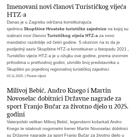
Imenovani novi članovi Turističkog vijeća
HTZ-a
Danas je u Zagrebu održana konstituirajuća
sjednica
Skupštine Hrvatske turističke zajednice
na kojoj su
izabrani novi članovi
Turističkog vijeća HTZ-a
za novo
mandatno razdoblje od četiri godine. S obzirom na to da je
posljednji saziv Skupštine HTZ-a konstituiran u listopadu 2021.,
Turističko vijeće HTZ-a je u ožujku ove godine, prema izvornim
prihodima u prethodnoj godini, utvrdilo broj predstavnika u
Skupštini po pojedinoj regionalnoj turističkoj zajednici.
03.11.2025. | Pisane vijesti
Milivoj Bebić, Andro Knego i Martin
Novoselac dobitnici Državne nagrade za
sport Franjo Bučar za životno djelo u 2025.
godini
Vaterpolski velikan Milivoj Bebić, legendarni košarkaš Andro
Knego te istaknuti nogometni trener Martin Novoselac dobitnici
su Državne nagrade za sport Franjo Bučar za životno djelo u