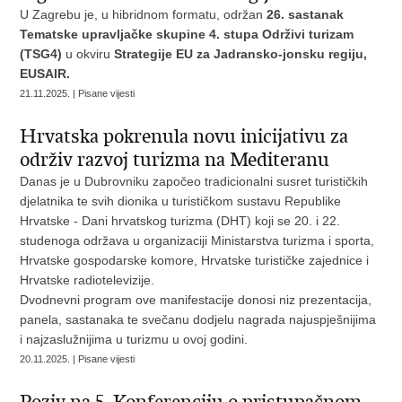
U Zagrebu je, u hibridnom formatu, održan
26. sastanak
Tematske upravljačke skupine 4. stupa Održivi turizam
(TSG4)
u okviru
Strategije EU za Jadransko-jonsku regiju,
EUSAIR.
21.11.2025. | Pisane vijesti
Hrvatska pokrenula novu inicijativu za
održiv razvoj turizma na Mediteranu
Danas je u Dubrovniku započeo tradicionalni susret turističkih
djelatnika te svih dionika u turističkom sustavu Republike
Hrvatske - Dani hrvatskog turizma (DHT) koji se 20. i 22.
studenoga održava u organizaciji Ministarstva turizma i sporta,
Hrvatske gospodarske komore, Hrvatske turističke zajednice i
Hrvatske radiotelevizije.
Dvodnevni program ove manifestacije donosi niz prezentacija,
panela, sastanaka te svečanu dodjelu nagrada najuspješnijima
i najzaslužnijima u turizmu u ovoj godini.
20.11.2025. | Pisane vijesti