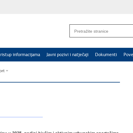
ristup informacijama
Javni pozivi i natječaji
Dokumenti
Pove
ort
_____________________________