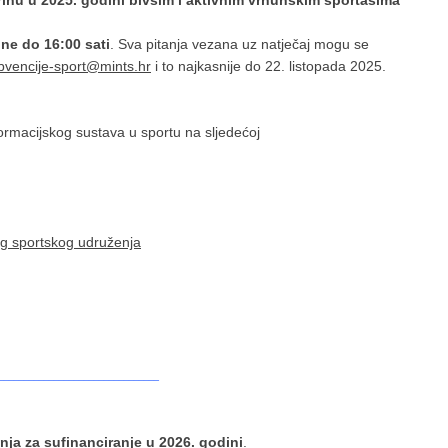
arinu u 2025. godini bivšim i aktivnim vrhunskim sportašima
ine do 16:00 sati
. Sva pitanja vezana uz natječaj mogu se
bvencije-sport@mints.hr
i to najkasnije do 22. listopada 2025.
ormacijskog sustava u sportu na sljedećoj
og sportskog udruženja
________________________________
ja za sufinanciranje u 2026. godini
.