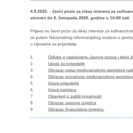
4.9.2025. - Javni poziv za iskaz interesa za sufin
otvoren do 6. listopada 2025. godine u 14:00 sati
Prijava na Javni poziv za iskaz interesa za sufinancir
se putem Nacionalnog informacijskog sustava u sport
u Uputama za prijavitelje.
1.
Odluka o raspisivanju Javnog poziva i tekst 
2.
Upute za prijavitelje
3.
Obrazac opisa međunarodnog sportskog nat
4.
Obrazac proračuna međunarodnog sportskog
5.
Izjava prijavitelja
6.
Izjava partnera
7.
Obavijest o zaštiti privatnosti
8.
Obrazac opisnog izvješća
9.
Obrazac financijskog izvješća
_____________________________________________________________________