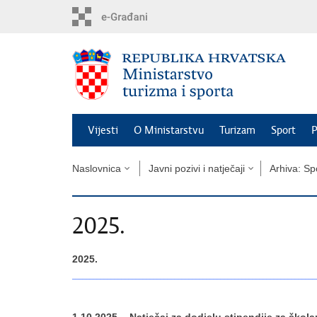
Preskoči
na
glavni
sadržaj
Vijesti
O Ministarstvu
Turizam
Sport
P
Naslovnica
Javni pozivi i natječaji
Arhiva: Sp
2025.
2025.
_____________________________________________________________________