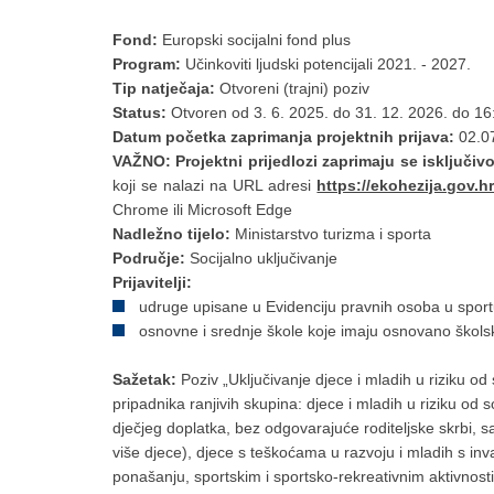
Fond:
Europski socijalni fond plus
Program:
Učinkoviti ljudski potencijali 2021. - 2027.
Tip natječaja:
Otvoreni (trajni) poziv
Status:
Otvoren od 3. 6. 2025. do 31. 12. 2026. do 16:
Datum početka zaprimanja projektnih prijava:
02.07
VAŽNO: Projektni prijedlozi zaprimaju se isključiv
koji se nalazi na URL adresi
https://ekohezija.gov.hr
Chrome ili Microsoft Edge
Nadležno tijelo:
Ministarstvo turizma i sporta
Područje:
Socijalno uključivanje
Prijavitelji:
udruge upisane u Evidenciju pravnih osoba u sport
osnovne i srednje škole koje imaju osnovano škols
Sažetak:
Poziv „Uključivanje djece i mladih u riziku od 
pripadnika ranjivih skupina: djece i mladih u riziku od so
dječjeg doplatka, bez odgovarajuće roditeljske skrbi, samohr
više djece), djece s teškoćama u razvoju i mladih s inv
ponašanju, sportskim i sportsko-rekreativnim aktivnos