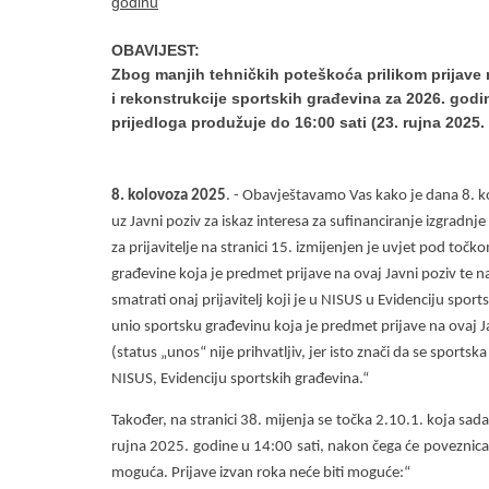
godinu
OBAVIJEST:
Zbog manjih tehničkih poteškoća prilikom prijave n
i rekonstrukcije sportskih građevina za 2026. go
prijedloga produžuje do 16:00 sati (23. rujna 2025.
8. kolovoza 2025
. - Obavještavamo Vas kako je dana 8. 
uz Javni poziv za iskaz interesa za sufinanciranje izgradn
za prijavitelje na stranici 15. izmijenjen je uvjet pod to
građevine koja je predmet prijave na ovaj Javni poziv te n
smatrati onaj prijavitelj koji je u NISUS u Evidenciju spor
unio sportsku građevinu koja je predmet prijave na ovaj J
(status „unos“ nije prihvatljiv, jer isto znači da se sport
NISUS, Evidenciju sportskih građevina.“
Također, na stranici 38. mijenja se točka 2.10.1. koja sada
rujna 2025. godine u 14:00 sati, nakon čega će poveznica z
moguća. Prijave izvan roka neće biti moguće:“