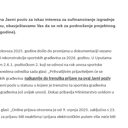
a Javni poziv za iskaz interesa za sufinanciranje izgradnje
dinu, obavještavamo Vas da se rok za podnošenje projektnog
 godine).
kolovoza 2025. godine došlo do promjena u dokumentaciji vezano
je i rekonstrukcije sportskih građevina za 2026. godinu. U Uputama
čkom 2.6.1. podtočkom 2. koji se odnosi na rok unosa sportske
avedena odredba sada glasi: „Prihvatljivim prijaviteljem će se
tskih građevina
najkasnije do trenutka prijave na ovaj Javni poziv
avni poziv u statusu u kojem je trenutno ta sportska građevina
ska građevina još uvijek unosi). Dokaz pribavlja Ministarstvo uvidom u
 glasi: „Online prijava otvorena je od 9. srpnja 2025. zaključno s 23.
a prijavu biti neaktivna i prijava elektroničkim putem više neće biti