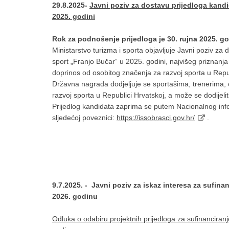
29.8.2025-
Javni poziv za dostavu prijedloga kand
2025. godini
Rok za podnošenje prijedloga je 30. rujna 2025. go
Ministarstvo turizma i sporta objavljuje Javni poziv z
sport „Franjo Bučar“ u 2025. godini, najvišeg priznanja
doprinos od osobitog značenja za razvoj sporta u Repub
Državna nagrada dodjeljuje se sportašima, trenerima,
razvoj sporta u Republici Hrvatskoj, a može se dodijeli
Prijedlog kandidata zaprima se putem Nacionalnog inf
sljedećoj poveznici:
https://issobrasci.gov.hr/
.
9.7.2025. - Javni poziv za iskaz interesa za sufina
2026. godinu
Odluka o odabiru projektnih prijedloga za sufinanciranj