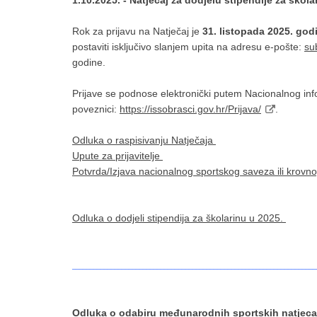
1.10.2025. - Natječaj za dodjelu stipendije za škol
Rok za prijavu na Natječaj je
31. listopada 2025. god
postaviti isključivo slanjem upita na adresu e-pošte:
su
godine.
Prijave se podnose elektronički putem Nacionalnog inf
poveznici:
https://issobrasci.gov.hr/Prijava/
.
Odluka o raspisivanju Natječaja
Upute za prijavitelje
Potvrda/Izjava nacionalnog sportskog saveza ili krovn
Odluka o dodjeli stipendija za školarinu u 2025.
_____________________________________________________________________
Odluka o odabiru međunarodnih sportskih natjecan