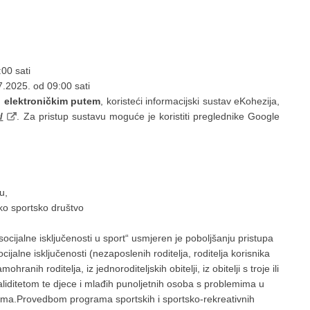
00 sati
.2025. od 09:00 sati
o elektroničkim putem
, koristeći informacijski sustav eKohezija,
/
. Za pristup sustavu moguće je koristiti preglednike Google
u,
ko sportsko društvo
socijalne isključenosti u sport“ usmjeren je poboljšanju pristupa
cijalne isključenosti (nezaposlenih roditelja, roditelja korisnika
anih roditelja, iz jednoroditeljskih obitelji, iz obitelji s troje ili
aliditetom te djece i mlađih punoljetnih osoba s problemima u
tima.Provedbom programa sportskih i sportsko-rekreativnih