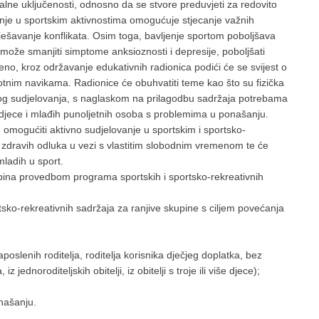
cijalne uključenosti, odnosno da se stvore preduvjeti za redovito
anje u sportskim aktivnostima omogućuje stjecanje važnih
 rješavanje konflikata. Osim toga, bavljenje sportom poboljšava
st može smanjiti simptome anksioznosti i depresije, poboljšati
eno, kroz održavanje edukativnih radionica podići će se svijest o
votnim navikama. Radionice će obuhvatiti teme kao što su fizička
tskog sudjelovanja, s naglaskom na prilagodbu sadržaja potrebama
 djece i mlađih punoljetnih osoba s problemima u ponašanju.
omogućiti aktivno sudjelovanje u sportskim i sportsko-
 zdravih odluka u vezi s vlastitim slobodnim vremenom te će
mladih u sport.
upina provedbom programa sportskih i sportsko-rekreativnih
tsko-rekreativnih sadržaja za ranjive skupine s ciljem povećanja
aposlenih roditelja, roditelja korisnika dječjeg doplatka, bez
 jednoroditeljskih obitelji, iz obitelji s troje ili više djece);
;
našanju.