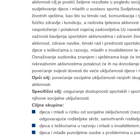
aktivnosti cilj je postići željene rezultate u pogledu so
sudjelovanje djece i mladih u sustavu sporta.Sudjelov
životnih vještina, kao što su timski rad, komunikacija i
fizičko zdravlje i kondiciju, a redovita tjelesna aktivno
raspoloženje i potaknuti osjećaj zadovoljstva.Uz naved
važnosti bavljenja sportskim aktivnostima i zdravim ži
aktivnost, zdrave navike, timski rad i prednosti spor
djece s teškoćama u razvoju, mladih s invaliditetom te
Osnaživanje sudionika znanjem i vještinama koje će im 
rekreativnim aktivnostima potaknut će ih na donošenje
povećanje svijesti dovesti do veće uključenosti djece i 
Opći cilj:
povećanje socijalne uključenosti ranjivih sk
aktivnosti
Specifični cilj:
osiguranje dostupnosti sportskih i spor
njihove socijalne uključenosti
Ciljne skupine:
djeca i mladi u riziku od socijalne isključenosti (nez
odgovarajuće roditeljske skrbi, samohranih roditelja, iz
djeca s teškoćama u razvoju i mladi s invaliditetom
djeca i mlađe punoljetne osobe s problemima u po