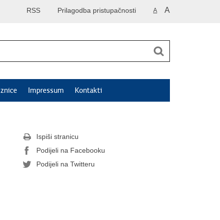
A
RSS
Prilagodba pristupačnosti
A
znice
Impressum
Kontakti
Ispiši stranicu
Podijeli na Facebooku
Podijeli na Twitteru