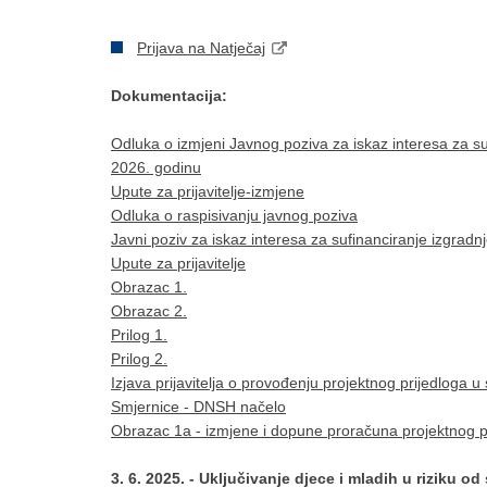
Prijava na Natječaj
Dokumentacija:
Odluka o izmjeni Javnog poziva za iskaz interesa za suf
2026. godinu
Upute za prijavitelje-izmjene
Odluka o raspisivanju javnog poziva
Javni poziv za iskaz interesa za sufinanciranje izgradn
Upute za prijavitelje
Obrazac 1.
Obrazac 2.
Prilog 1.
Prilog 2.
Izjava prijavitelja o provođenju projektnog prijedloga u
Smjernice - DNSH načelo
Obrazac 1a - izmjene i dopune proračuna projektnog p
3. 6. 2025. - Uključivanje djece i mladih u riziku od