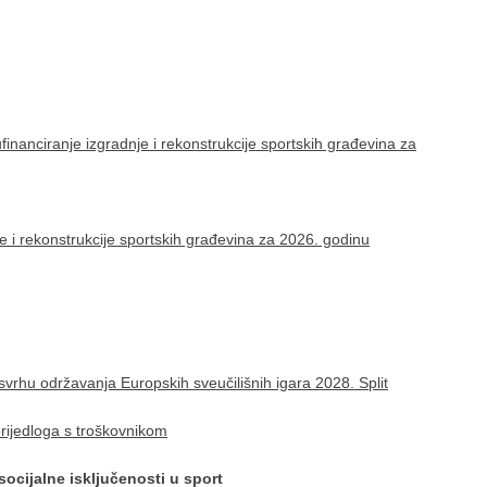
inanciranje izgradnje i rekonstrukcije sportskih građevina za
je i rekonstrukcije sportskih građevina za 2026. godinu
 svrhu održavanja Europskih sveučilišnih igara 2028. Split
rijedloga s troškovnikom
 socijalne isključenosti u sport