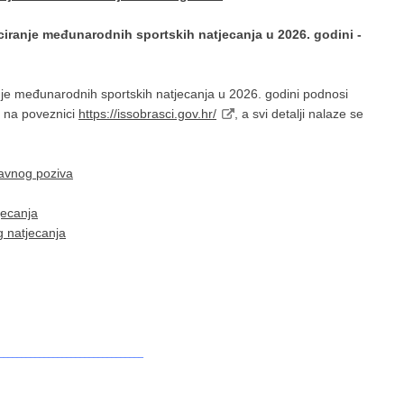
anciranje međunarodnih sportskih natjecanja u 2026. godini -
anje međunarodnih sportskih natjecanja u 2026. godini podnosi
u na poveznici
https://issobrasci.gov.hr/
, a svi detalji nalaze se
Javnog poziva
jecanja
 natjecanja
________________________________