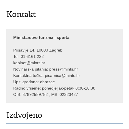
Kontakt
Ministarstvo turizma i sporta
Prisavlje 14, 10000 Zagreb
Tel: 01 6161 222
kabinet@mints.hr
Novinarska pitanja:
press@mints.hr
Kontaktna točka:
pisarnica@mints.hr
Upiti građana:
obrazac
Radno vrijeme: ponedjeljak-petak 8:30-16:30
OIB: 87892589782 ; MB: 02323427
Izdvojeno