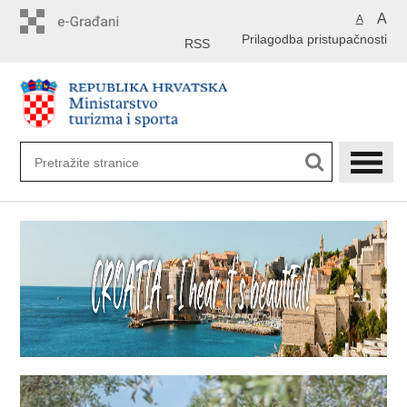
Preskoči
A
A
na
Prilagodba pristupačnosti
glavni
RSS
sadržaj