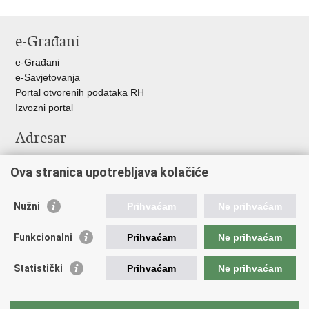
e-Građani
e-Građani
e-Savjetovanja
Portal otvorenih podataka RH
Izvozni portal
Adresar
Središnji katalog službenih dokumenata RH
Ova stranica upotrebljava kolačiće
Adresar tijela javne vlasti
Pozivi za žurnu pomoć
Nužni
Prihvaćam
Ne prihvaćam
Korisne poveznice
Funkcionalni
Prihvaćam
Ne prihvaćam
Vlada RH
Hrvatski sabor
Statistički
Prihvaćam
Ne prihvaćam
Predsjednik RH
Pučka pravobraniteljica
Pravobraniteljica za ravnopravnost spolova