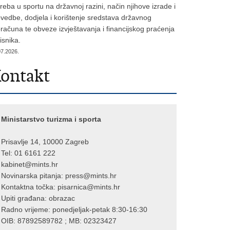
reba u sportu na državnoj razini, način njihove izrade i
vedbe, dodjela i korištenje sredstava državnog
računa te obveze izvještavanja i financijskog praćenja
isnika.
07.2026.
ontakt
Ministarstvo turizma i sporta
Prisavlje 14, 10000 Zagreb
Tel: 01 6161 222
kabinet@mints.hr
Novinarska pitanja:
press@mints.hr
Kontaktna točka:
pisarnica@mints.hr
Upiti građana:
obrazac
Radno vrijeme: ponedjeljak-petak 8:30-16:30
OIB: 87892589782 ; MB: 02323427