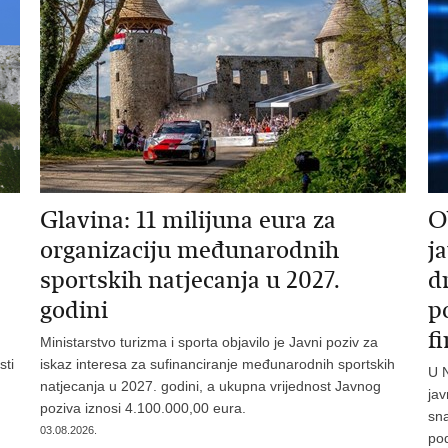
Glavina: 11 milijuna eura za
O
organizaciju međunarodnih
j
sportskih natjecanja u 2027.
d
godini
p
f
Ministarstvo turizma i sporta objavilo je Javni poziv za
sti
iskaz interesa za sufinanciranje međunarodnih sportskih
U N
natjecanja u 2027. godini, a ukupna vrijednost Javnog
jav
poziva iznosi 4.100.000,00 eura.
sn
03.08.2026.
po