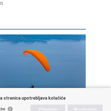
31
a stranica upotrebljava kolačiće
ratite nas
žni
Prihvaćam
Ne prihvaćam