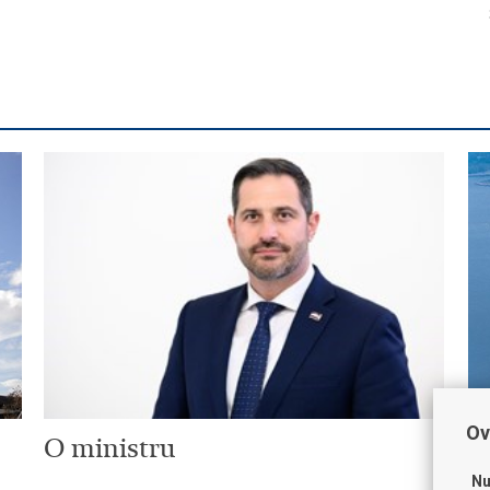
Ov
O ministru
P
Nu