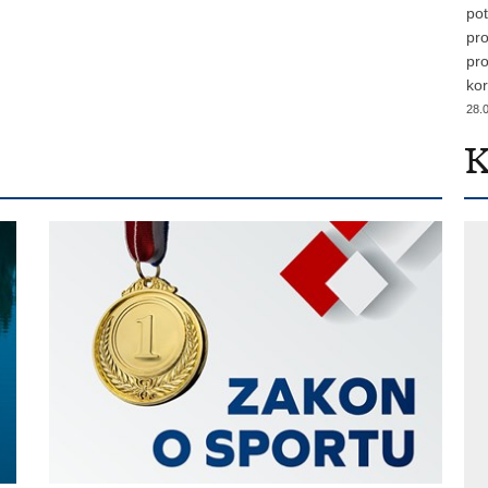
pot
pro
pro
kor
28.
K