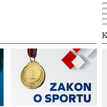
pot
pro
pro
kor
28.
K