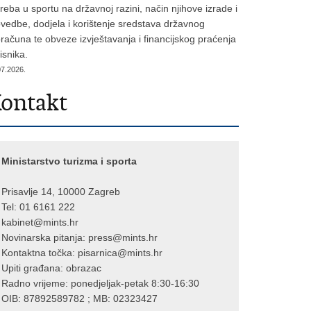
reba u sportu na državnoj razini, način njihove izrade i
vedbe, dodjela i korištenje sredstava državnog
računa te obveze izvještavanja i financijskog praćenja
isnika.
07.2026.
ontakt
Ministarstvo turizma i sporta
Prisavlje 14, 10000 Zagreb
Tel: 01 6161 222
kabinet@mints.hr
Novinarska pitanja:
press@mints.hr
Kontaktna točka:
pisarnica@mints.hr
Upiti građana:
obrazac
Radno vrijeme: ponedjeljak-petak 8:30-16:30
OIB: 87892589782 ; MB: 02323427