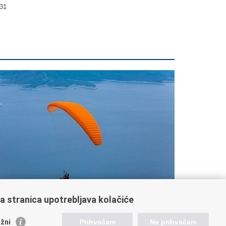
31
a stranica upotrebljava kolačiće
ratite nas
žni
Prihvaćam
Ne prihvaćam