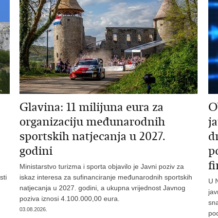
Glavina: 11 milijuna eura za
O
organizaciju međunarodnih
j
sportskih natjecanja u 2027.
d
godini
p
f
Ministarstvo turizma i sporta objavilo je Javni poziv za
sti
iskaz interesa za sufinanciranje međunarodnih sportskih
U N
natjecanja u 2027. godini, a ukupna vrijednost Javnog
jav
poziva iznosi 4.100.000,00 eura.
sn
03.08.2026.
po