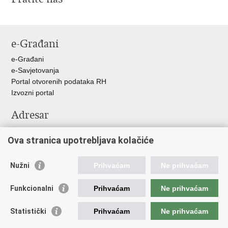
e-Građani
e-Građani
e-Savjetovanja
Portal otvorenih podataka RH
Izvozni portal
Adresar
Središnji katalog službenih dokumenata RH
Ova stranica upotrebljava kolačiće
Adresar tijela javne vlasti
Pozivi za žurnu pomoć
Nužni
Prihvaćam
Ne prihvaćam
Korisne poveznice
Funkcionalni
Prihvaćam
Ne prihvaćam
Vlada RH
Hrvatski sabor
Statistički
Prihvaćam
Ne prihvaćam
Predsjednik RH
Pučka pravobraniteljica