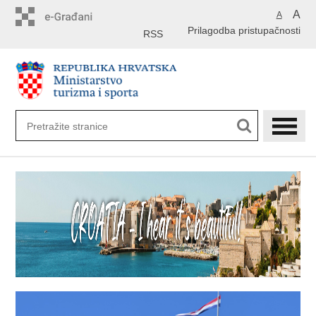
Preskoči
A
A
na
Prilagodba pristupačnosti
glavni
RSS
sadržaj