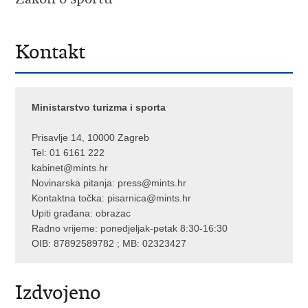
Kontakt
Ministarstvo turizma i sporta
Prisavlje 14, 10000 Zagreb
Tel: 01 6161 222
kabinet@mints.hr
Novinarska pitanja:
press@mints.hr
Kontaktna točka:
pisarnica@mints.hr
Upiti građana:
obrazac
Radno vrijeme: ponedjeljak-petak 8:30-16:30
OIB: 87892589782 ; MB: 02323427
Izdvojeno