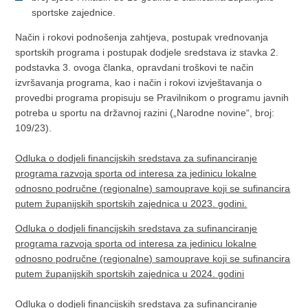
sportske zajednice.
Način i rokovi podnošenja zahtjeva, postupak vrednovanja
sportskih programa i postupak dodjele sredstava iz stavka 2.
podstavka 3. ovoga članka, opravdani troškovi te način
izvršavanja programa, kao i način i rokovi izvještavanja o
provedbi programa propisuju se Pravilnikom o programu javnih
potreba u sportu na državnoj razini („Narodne novine“, broj:
109/23).
Odluka o dodjeli financijskih sredstava za sufinanciranje
programa razvoja sporta od interesa za jedinicu lokalne
odnosno područne (regionalne) samouprave koji se sufinancira
putem županijskih sportskih zajednica u 2023. godini.
Odluka o dodjeli financijskih sredstava za sufinanciranje
programa razvoja sporta od interesa za jedinicu lokalne
odnosno područne (regionalne) samouprave koji se sufinancira
putem županijskih sportskih zajednica u 2024. godini
Odluka o dodjeli financijskih sredstava za sufinanciranje