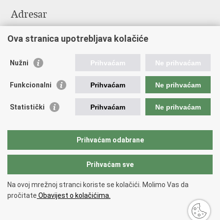
Adresar
Središnji katalog službenih dokumenata RH
Ova stranica upotrebljava kolačiće
Adresar tijela javne vlasti
Pozivi za žurnu pomoć
Nužni
Prihvaćam
Ne prihvaćam
Korisne poveznice
Funkcionalni
Prihvaćam
Ne prihvaćam
Vlada RH
Hrvatski sabor
Statistički
Prihvaćam
Ne prihvaćam
Predsjednik RH
Pučka pravobraniteljica
Pravobraniteljica za ravnopravnost spolova
Prihvaćam odabrane
Povjerenik za informiranje
Prihvaćam sve
Povratak na vrh
Na ovoj mrežnoj stranci koriste se kolačići. Molimo Vas da
Copyright © 2026 Ministarstvo turizma i sporta Republike Hrvatske.
Uvjeti
pročitate
Obavijest o kolačićima.
korištenja
.
Izjava o pristupačnosti
.