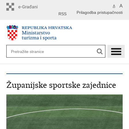
Preskoči
A
A
na
Prilagodba pristupačnosti
glavni
RSS
sadržaj
Županijske sportske zajednice