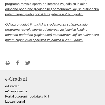
programa razvoja sporta od interesa za jedinicu lokalne
odnosno područne (regionalne) samouprave koji se sufinancira
putem županijskih sportskih zajednica u 2025. godini
Odluka o dodjeli financijskih sredstava za sufinanciranje
programa razvoja sporta od interesa za jedinicu lokalne
odnosno područne (regionalne) samouprave koji se sufinancira
putem županijskih sportskih zajednica u 2026. godini
Ispiši
Podijeli
Podijeli
stranicu
na
na
e-Građani
Facebooku
Twitteru
e-Građani
e-Savjetovanja
Portal otvorenih podataka RH
Izvozni portal