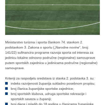
Ministarstvo turizma i sporta člankom 74. stavkom 2.
podstavkom 3. Zakona o sportu („Narodne novine“, broj:
141/22) sufinancira programe razvoja sporta od interesa za
jedinicu lokalne odnosno područne (regionalne) samouprave
putem sportskih zajednica u jedinicama područne (regionalne)
samouprave.
Kriteriji za raspodjelu sredstava iz stavka 2. podstavka 3. su:
indeks razvijenosti županija sukladno posebnom propisu;
broj članica županijske sportske zajednice;
broj sportskih klubova, udruga sportske rekreacije i
sportskih saveza u županiji;
broj djece i mladih do 18 godina u članicama županijske