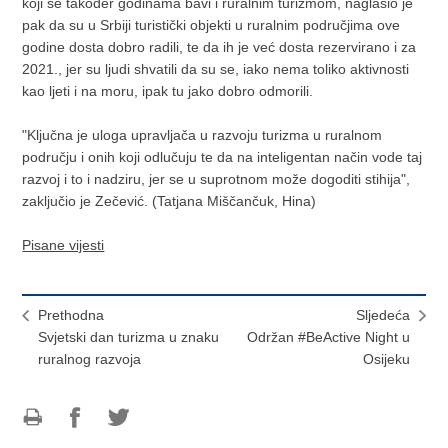
koji se također godinama bavi i ruralnim turizmom, naglasio je
pak da su u Srbiji turistički objekti u ruralnim područjima ove
godine dosta dobro radili, te da ih je već dosta rezervirano i za
2021., jer su ljudi shvatili da su se, iako nema toliko aktivnosti
kao ljeti i na moru, ipak tu jako dobro odmorili.
"Ključna je uloga upravljača u razvoju turizma u ruralnom
području i onih koji odlučuju te da na inteligentan način vode taj
razvoj i to i nadziru, jer se u suprotnom može dogoditi stihija",
zaključio je Zečević. (Tatjana Miščančuk, Hina)
Pisane vijesti
Prethodna
Sljedeća
Svjetski dan turizma u znaku
​Održan #BeActive Night u
ruralnog razvoja
Osijeku
Ispiši
Podijeli
Podijeli