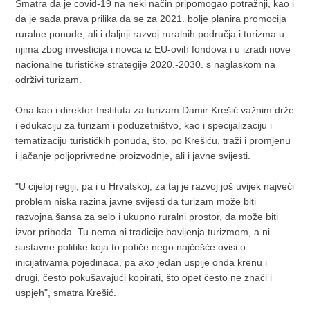
Smatra da je covid-19 na neki način pripomogao potražnji, kao i
da je sada prava prilika da se za 2021. bolje planira promocija
ruralne ponude, ali i daljnji razvoj ruralnih područja i turizma u
njima zbog investicija i novca iz EU-ovih fondova i u izradi nove
nacionalne turističke strategije 2020.-2030. s naglaskom na
održivi turizam.
Ona kao i direktor Instituta za turizam Damir Krešić važnim drže
i edukaciju za turizam i poduzetništvo, kao i specijalizaciju i
tematizaciju turističkih ponuda, što, po Krešiću, traži i promjenu
i jačanje poljoprivredne proizvodnje, ali i javne svijesti.
"U cijeloj regiji, pa i u Hrvatskoj, za taj je razvoj još uvijek najveći
problem niska razina javne svijesti da turizam može biti
razvojna šansa za selo i ukupno ruralni prostor, da može biti
izvor prihoda. Tu nema ni tradicije bavljenja turizmom, a ni
sustavne politike koja to potiče nego najčešće ovisi o
inicijativama pojedinaca, pa ako jedan uspije onda krenu i
drugi, često pokušavajući kopirati, što opet često ne znači i
uspjeh", smatra Krešić.