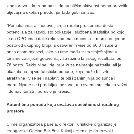
Upozorava i da treba paziti da turistička aktivnost nema prevelik
utjecaj na okoliš i prirodu, jer tada gubi smisao.
"Pomaka ima, ali nedovoljnih, a ruralni prostor ima dosta
potencijala za razvoj, što pokazuje i službena statistika po kojoj
je na OPG-ima i dalje relativno malo noćenja - manje od jedan
posto od ukupnog broja, s ostvarenih više od 66,3 tisuće u
prvih osam mjeseci, iako su time među svim smještajima u
turizmu zabilježili gotovo najvišu razinu lanjskog rezultata, od
78 posto. Reklo bi se i da im je kriza najmanje naštetila, ali je
ukazala na taj vid turističke ponude, koja može biti vrlo
atraktivna i više se i naplatiti te biti i zanimljivija od sunca i
mora. Njome se i produljuje sezona, a u svemu su itekako važni
i domaći turisti", poručio je Krešić.
Autentična ponuda koja uvažava specifičnost ruralnog
prostora
U ime organizatora panela, direktor Turističke organizacije
crnogorske Općine Bar Emil Kukalj ocijenio je da razvoj i