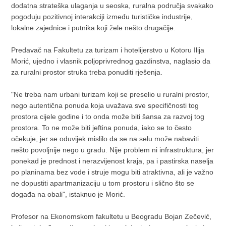
dodatna strateška ulaganja u seoska, ruralna područja svakako
pogoduju pozitivnoj interakciji između turističke industrije,
lokalne zajednice i putnika koji žele nešto drugačije.
Predavač na Fakultetu za turizam i hotelijerstvo u Kotoru Ilija
Morić, ujedno i vlasnik poljoprivrednog gazdinstva, naglasio da
za ruralni prostor struka treba ponuditi rješenja.
"Ne treba nam urbani turizam koji se preselio u ruralni prostor,
nego autentična ponuda koja uvažava sve specifičnosti tog
prostora cijele godine i to onda može biti šansa za razvoj tog
prostora. To ne može biti jeftina ponuda, iako se to često
očekuje, jer se oduvijek mislilo da se na selu može nabaviti
nešto povoljnije nego u gradu. Nije problem ni infrastruktura, jer
ponekad je prednost i nerazvijenost kraja, pa i pastirska naselja
po planinama bez vode i struje mogu biti atraktivna, ali je važno
ne dopustiti apartmanizaciju u tom prostoru i slično što se
događa na obali", istaknuo je Morić.
Profesor na Ekonomskom fakultetu u Beogradu Bojan Zečević,