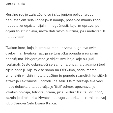
upravljanja
Ruralne regije zahvaćene su i slabljenjem poljoprivrede,
napuštanjem sela i obiteljskih imanja, posebice mladih zbog
nedostatka egzistencijalnih mogućnosti, koje im upravo, po
ocjeni tih stručnjaka, može dati razvoj turizma, pa i motivirati ih
na povratak.
"Nakon Istre, koja je krenula među prvima, u gotovo svim
dijelovima Hrvatske razvija se turistička ponuda u ruralnim
područjima. Nevjerojatno je vidjeti sve ideje koje su ljudi
realizirali, često oslanjajući se samo na privatna ulaganja i trud
cijele obitelji. Nije to više samo na OPG-ima, sada imamo i
vrhunskih vinskih i hotela baštine te ponude raznolikih turističkih
atrakcija i aktivnosti u prirodi i na selu. Osim zdravlja sve veći
motiv dolaska u ta područja je 'čisti' odmor, upoznavanje
lokalnih običaja, folklora, hrane, pića, kulturnih ruta i drugog",
kazala je direktorica Hrvatske udruge za turizam i ruralni razvoj
Klub članova Selo Dijana Katica.