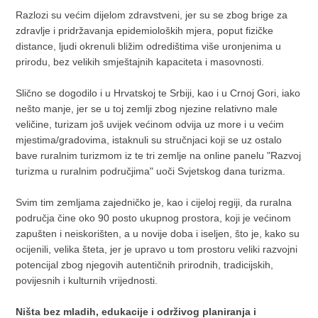
Razlozi su većim dijelom zdravstveni, jer su se zbog brige za
zdravlje i pridržavanja epidemioloških mjera, poput fizičke
distance, ljudi okrenuli bližim odredištima više uronjenima u
prirodu, bez velikih smještajnih kapaciteta i masovnosti.
Slično se dogodilo i u Hrvatskoj te Srbiji, kao i u Crnoj Gori, iako
nešto manje, jer se u toj zemlji zbog njezine relativno male
veličine, turizam još uvijek većinom odvija uz more i u većim
mjestima/gradovima, istaknuli su stručnjaci koji se uz ostalo
bave ruralnim turizmom iz te tri zemlje na online panelu "Razvoj
turizma u ruralnim područjima" uoči Svjetskog dana turizma.
Svim tim zemljama zajedničko je, kao i cijeloj regiji, da ruralna
područja čine oko 90 posto ukupnog prostora, koji je većinom
zapušten i neiskorišten, a u novije doba i iseljen, što je, kako su
ocijenili, velika šteta, jer je upravo u tom prostoru veliki razvojni
potencijal zbog njegovih autentičnih prirodnih, tradicijskih,
povijesnih i kulturnih vrijednosti.
Ništa bez mladih, edukacije i održivog planiranja i