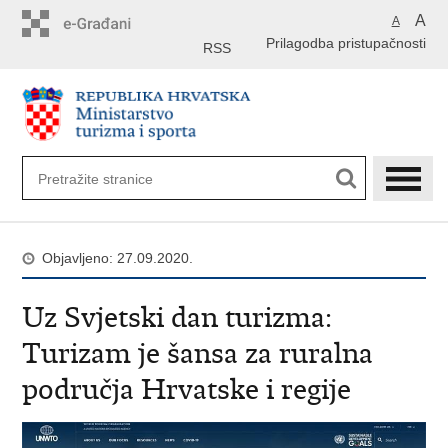
Preskoči
A
A
na
Prilagodba pristupačnosti
glavni
RSS
sadržaj
Objavljeno: 27.09.2020.
Uz Svjetski dan turizma:
Turizam je šansa za ruralna
područja Hrvatske i regije