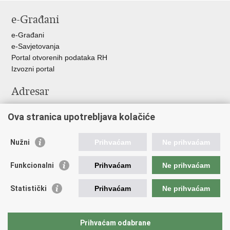
stranicu
na
na
e-Građani
Facebooku
Twitteru
e-Građani
e-Savjetovanja
Portal otvorenih podataka RH
Izvozni portal
Adresar
Središnji katalog službenih dokumenata RH
Ova stranica upotrebljava kolačiće
Adresar tijela javne vlasti
Pozivi za žurnu pomoć
Nužni
Prihvaćam
Ne prihvaćam
Korisne poveznice
Funkcionalni
Prihvaćam
Ne prihvaćam
Vlada RH
Hrvatski sabor
Statistički
Prihvaćam
Ne prihvaćam
Predsjednik RH
Pučka pravobraniteljica
Pravobraniteljica za ravnopravnost spolova
Prihvaćam odabrane
Povjerenik za informiranje