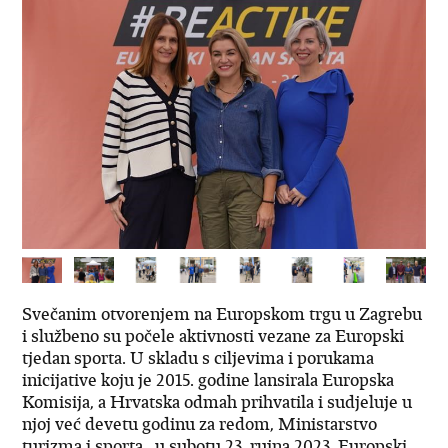
Svečanim otvorenjem na Europskom trgu u Zagrebu
i službeno su počele aktivnosti vezane za Europski
tjedan sporta. U skladu s ciljevima i porukama
inicijative koju je 2015. godine lansirala Europska
Komisija, a Hrvatska odmah prihvatila i sudjeluje u
njoj već devetu godinu za redom, Ministarstvo
turizma i sporta,, u subotu 23. rujna 2023. Europski