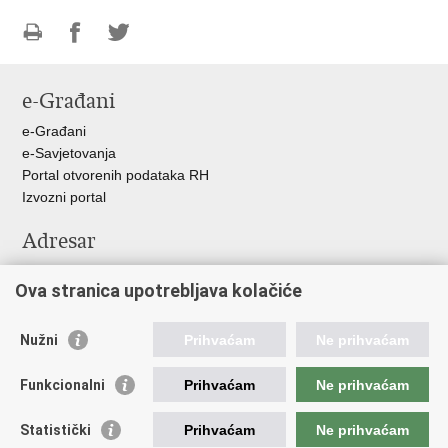
Ispiši
Podijeli
Podijeli
stranicu
na
na
e-Građani
Facebooku
Twitteru
e-Građani
e-Savjetovanja
Portal otvorenih podataka RH
Izvozni portal
Adresar
Središnji katalog službenih dokumenata RH
Ova stranica upotrebljava kolačiće
Adresar tijela javne vlasti
Pozivi za žurnu pomoć
Nužni
Prihvaćam
Ne prihvaćam
Korisne poveznice
Funkcionalni
Prihvaćam
Ne prihvaćam
Vlada RH
Hrvatski sabor
Statistički
Prihvaćam
Ne prihvaćam
Predsjednik RH