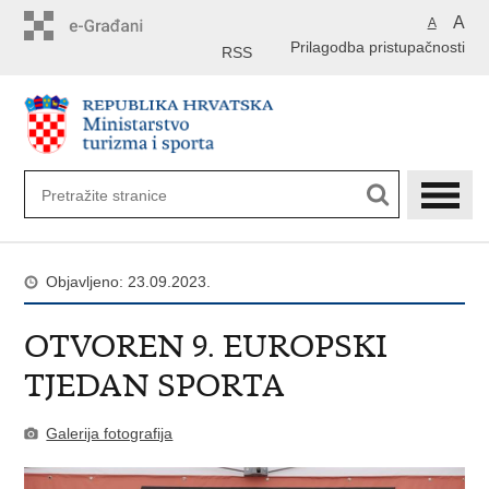
Preskoči
A
A
na
Prilagodba pristupačnosti
glavni
RSS
sadržaj
Objavljeno: 23.09.2023.
​OTVOREN 9. EUROPSKI
TJEDAN SPORTA
Galerija fotografija