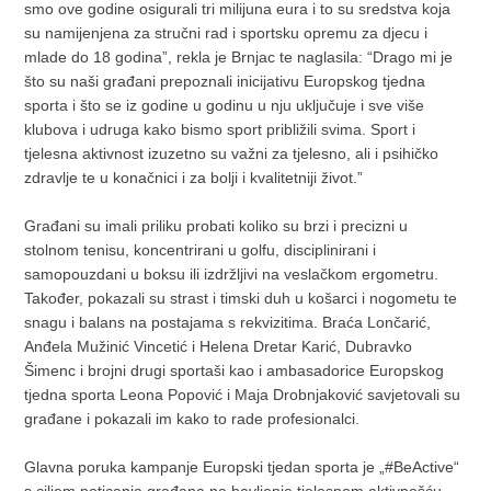
smo ove godine osigurali tri milijuna eura i to su sredstva koja
su namijenjena za stručni rad i sportsku opremu za djecu i
mlade do 18 godina”, rekla je Brnjac te naglasila: “Drago mi je
što su naši građani prepoznali inicijativu Europskog tjedna
sporta i što se iz godine u godinu u nju uključuje i sve više
klubova i udruga kako bismo sport približili svima. Sport i
tjelesna aktivnost izuzetno su važni za tjelesno, ali i psihičko
zdravlje te u konačnici i za bolji i kvalitetniji život.”
Građani su imali priliku probati koliko su brzi i precizni u
stolnom tenisu, koncentrirani u golfu, disciplinirani i
samopouzdani u boksu ili izdržljivi na veslačkom ergometru.
Također, pokazali su strast i timski duh u košarci i nogometu te
snagu i balans na postajama s rekvizitima. Braća Lončarić,
Anđela Mužinić Vincetić i Helena Dretar Karić, Dubravko
Šimenc i brojni drugi sportaši kao i ambasadorice Europskog
tjedna sporta Leona Popović i Maja Drobnjaković savjetovali su
građane i pokazali im kako to rade profesionalci.
Glavna poruka kampanje Europski tjedan sporta je „#BeActive“