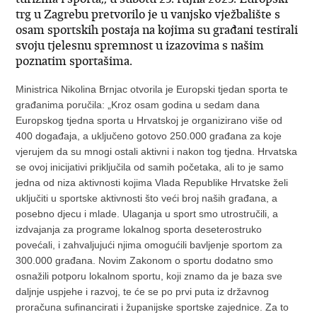
trg u Zagrebu pretvorilo je u vanjsko vježbalište s
osam sportskih postaja na kojima su građani testirali
svoju tjelesnu spremnost u izazovima s našim
poznatim sportašima.
Ministrica Nikolina Brnjac otvorila je Europski tjedan sporta te
građanima poručila: „Kroz osam godina u sedam dana
Europskog tjedna sporta u Hrvatskoj je organizirano više od
400 događaja, a uključeno gotovo 250.000 građana za koje
vjerujem da su mnogi ostali aktivni i nakon tog tjedna. Hrvatska
se ovoj inicijativi priključila od samih početaka, ali to je samo
jedna od niza aktivnosti kojima Vlada Republike Hrvatske želi
uključiti u sportske aktivnosti što veći broj naših građana, a
posebno djecu i mlade. Ulaganja u sport smo utrostručili, a
izdvajanja za programe lokalnog sporta deseterostruko
povećali, i zahvaljujući njima omogućili bavljenje sportom za
300.000 građana. Novim Zakonom o sportu dodatno smo
osnažili potporu lokalnom sportu, koji znamo da je baza sve
daljnje uspjehe i razvoj, te će se po prvi puta iz državnog
proračuna sufinancirati i županijske sportske zajednice. Za to