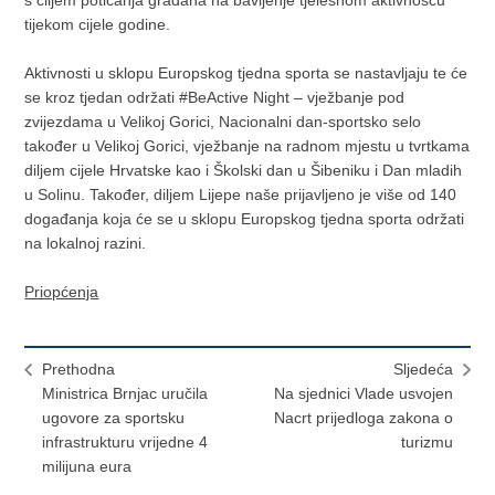
s ciljem poticanja građana na bavljenje tjelesnom aktivnošću
tijekom cijele godine.
Aktivnosti u sklopu Europskog tjedna sporta se nastavljaju te će
se kroz tjedan održati #BeActive Night – vježbanje pod
zvijezdama u Velikoj Gorici, Nacionalni dan-sportsko selo
također u Velikoj Gorici, vježbanje na radnom mjestu u tvrtkama
diljem cijele Hrvatske kao i Školski dan u Šibeniku i Dan mladih
u Solinu. Također, diljem Lijepe naše prijavljeno je više od 140
događanja koja će se u sklopu Europskog tjedna sporta održati
na lokalnoj razini.
Priopćenja
Prethodna
Sljedeća
Ministrica Brnjac uručila
Na sjednici Vlade usvojen
ugovore za sportsku
Nacrt prijedloga zakona o
infrastrukturu vrijedne 4
turizmu
milijuna eura