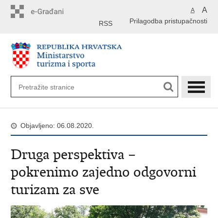
Preskoči
A
A
na
Prilagodba pristupačnosti
glavni
RSS
sadržaj
Objavljeno: 06.08.2020.
Druga perspektiva –
pokrenimo zajedno odgovorni
turizam za sve