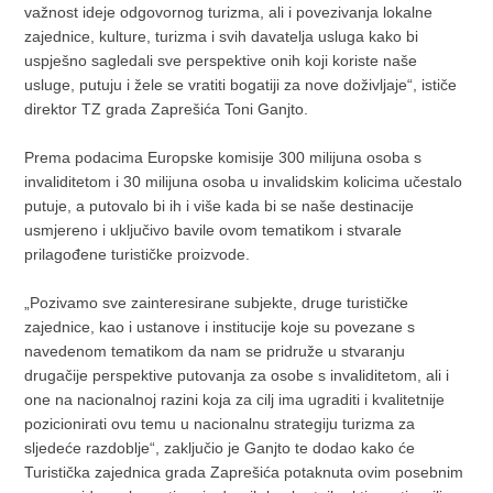
važnost ideje odgovornog turizma, ali i povezivanja lokalne
zajednice, kulture, turizma i svih davatelja usluga kako bi
uspješno sagledali sve perspektive onih koji koriste naše
usluge, putuju i žele se vratiti bogatiji za nove doživljaje“, ističe
direktor TZ grada Zaprešića Toni Ganjto.
Prema podacima Europske komisije 300 milijuna osoba s
invaliditetom i 30 milijuna osoba u invalidskim kolicima učestalo
putuje, a putovalo bi ih i više kada bi se naše destinacije
usmjereno i uključivo bavile ovom tematikom i stvarale
prilagođene turističke proizvode.
„Pozivamo sve zainteresirane subjekte, druge turističke
zajednice, kao i ustanove i institucije koje su povezane s
navedenom tematikom da nam se pridruže u stvaranju
drugačije perspektive putovanja za osobe s invaliditetom, ali i
one na nacionalnoj razini koja za cilj ima ugraditi i kvalitetnije
pozicionirati ovu temu u nacionalnu strategiju turizma za
sljedeće razdoblje“, zaključio je Ganjto te dodao kako će
Turistička zajednica grada Zaprešića potaknuta ovim posebnim