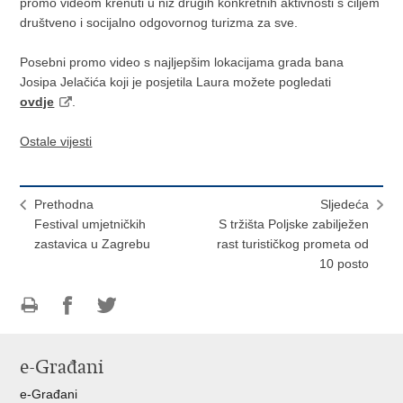
promo videom krenuti u niz drugih konkretnih aktivnosti s ciljem
društveno i socijalno odgovornog turizma za sve.
Posebni promo video s najljepšim lokacijama grada bana
Josipa Jelačića koji je posjetila Laura možete pogledati
ovdje
.
Ostale vijesti
Prethodna
Sljedeća
Festival umjetničkih
S tržišta Poljske zabilježen
zastavica u Zagrebu
rast turističkog prometa od
10 posto
Ispiši
Podijeli
Podijeli
stranicu
na
na
e-Građani
Facebooku
Twitteru
e-Građani