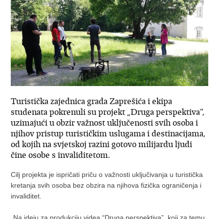
Turistička zajednica grada Zaprešića i ekipa
studenata pokrenuli su projekt „Druga perspektiva“,
uzimajući u obzir važnost uključenosti svih osoba i
njihov pristup turističkim uslugama i destinacijama,
od kojih na svjetskoj razini gotovo milijardu ljudi
čine osobe s invaliditetom.
Cilj projekta je ispričati priču o važnosti uključivanja u turistička
kretanja svih osoba bez obzira na njihova fizička ograničenja i
invaliditet.
„Na ideju za produkciju videa “Druga perspektiva”, koji za temu