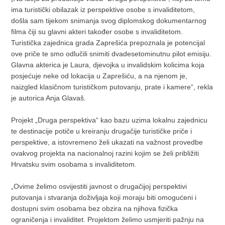
ima turistički obilazak iz perspektive osobe s invaliditetom,
došla sam tijekom snimanja svog diplomskog dokumentarnog
filma čiji su glavni akteri također osobe s invaliditetom.
Turistička zajednica grada Zaprešića prepoznala je potencijal
ove priče te smo odlučili snimiti dvadesetominutnu pilot emisiju.
Glavna akterica je Laura, djevojka u invalidskim kolicima koja
posjećuje neke od lokacija u Zaprešiću, a na njenom je,
naizgled klasičnom turističkom putovanju, prate i kamere“, rekla
je autorica Anja Glavaš.
Projekt „Druga perspektiva“ kao bazu uzima lokalnu zajednicu
te destinacije potiče u kreiranju drugačije turističke priče i
perspektive, a istovremeno želi ukazati na važnost provedbe
ovakvog projekta na nacionalnoj razini kojim se želi približiti
Hrvatsku svim osobama s invaliditetom.
„Ovime želimo osvijestiti javnost o drugačijoj perspektivi
putovanja i stvaranja doživljaja koji moraju biti omogućeni i
dostupni svim osobama bez obzira na njihova fizička
ograničenja i invaliditet. Projektom želimo usmjeriti pažnju na