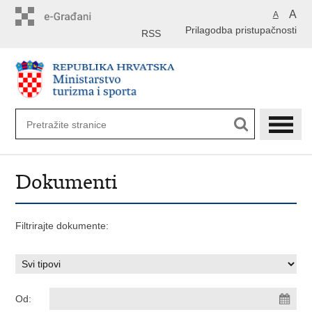
Preskoči
A
A
na
Prilagodba pristupačnosti
glavni
RSS
sadržaj
Dokumenti
Filtrirajte dokumente:
Od: