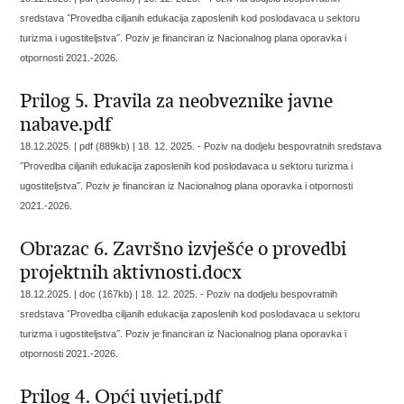
sredstava ˝Provedba ciljanih edukacija zaposlenih kod poslodavaca u sektoru
turizma i ugostiteljstva˝. Poziv je financiran iz Nacionalnog plana oporavka i
otpornosti 2021.-2026.
Prilog 5. Pravila za neobveznike javne
nabave.pdf
18.12.2025. | pdf (889kb) |
18. 12. 2025. - Poziv na dodjelu bespovratnih sredstava
˝Provedba ciljanih edukacija zaposlenih kod poslodavaca u sektoru turizma i
ugostiteljstva˝. Poziv je financiran iz Nacionalnog plana oporavka i otpornosti
2021.-2026.
Obrazac 6. Završno izvješće o provedbi
projektnih aktivnosti.docx
18.12.2025. | doc (167kb) |
18. 12. 2025. - Poziv na dodjelu bespovratnih
sredstava ˝Provedba ciljanih edukacija zaposlenih kod poslodavaca u sektoru
turizma i ugostiteljstva˝. Poziv je financiran iz Nacionalnog plana oporavka i
otpornosti 2021.-2026.
Prilog 4. Opći uvjeti.pdf