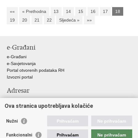
««
« Prethodna
13
14
15
16
17
18
19
20
21
22
Sljedeća »
»»
e-Građani
e-Građani
e-Savjetovanja
Portal otvorenih podataka RH
Izvozni portal
Adresar
Središnji katalog službenih dokumenata RH
Ova stranica upotrebljava kolačiće
Adresar tijela javne vlasti
Pozivi za žurnu pomoć
Nužni
Prihvaćam
Ne prihvaćam
Korisne poveznice
Funkcionalni
Prihvaćam
Ne prihvaćam
Vlada RH