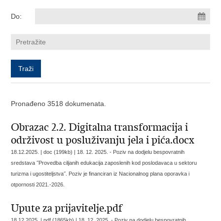
Do:
Pronađeno 3518 dokumenata.
Obrazac 2.2. Digitalna transformacija i
održivost u posluživanju jela i pića.docx
18.12.2025. | doc (199kb) |
18. 12. 2025. - Poziv na dodjelu bespovratnih
sredstava ˝Provedba ciljanih edukacija zaposlenih kod poslodavaca u sektoru
turizma i ugostiteljstva˝. Poziv je financiran iz Nacionalnog plana oporavka i
otpornosti 2021.-2026.
Upute za prijavitelje.pdf
18.12.2025. | pdf (1865kb) |
18. 12. 2025. - Poziv na dodjelu bespovratnih