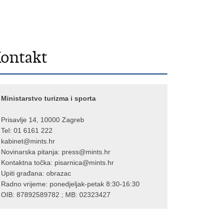
ontakt
Ministarstvo turizma i sporta
Prisavlje 14, 10000 Zagreb
Tel: 01 6161 222
kabinet@mints.hr
Novinarska pitanja:
press@mints.hr
Kontaktna točka:
pisarnica@mints.hr
Upiti građana:
obrazac
Radno vrijeme: ponedjeljak-petak 8:30-16:30
OIB: 87892589782 ; MB: 02323427