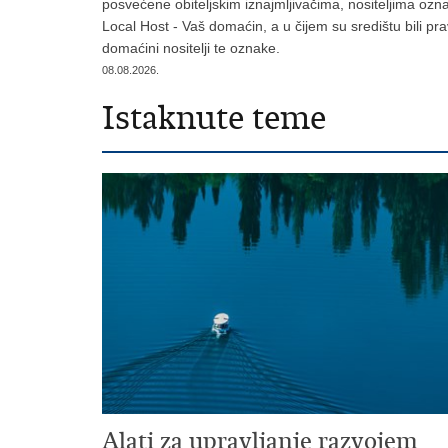
posvećene obiteljskim iznajmljivačima, nositeljima ozn
Local Host - Vaš domaćin, a u čijem su središtu bili pra
domaćini nositelji te oznake.
08.08.2026.
Istaknute teme
Alati za upravljanje razvojem