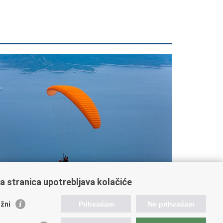
a stranica upotrebljava kolačiće
ratite nas
žni
Prihvaćam
Ne prihvaćam