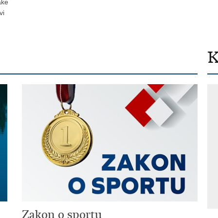
ake
vi
K
Zakon o sportu