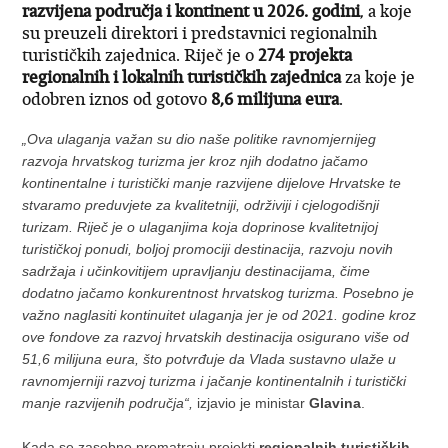
razvijena područja i kontinent u 2026. godini
, a koje
su preuzeli direktori i predstavnici regionalnih
turističkih zajednica. Riječ je o
274 projekta
regionalnih i lokalnih turističkih zajednica
za koje je
odobren iznos od gotovo
8,6 milijuna eura
.
„Ova ulaganja važan su dio naše politike ravnomjernijeg
razvoja hrvatskog turizma jer kroz njih dodatno jačamo
kontinentalne i turistički manje razvijene dijelove Hrvatske te
stvaramo preduvjete za kvalitetniji, održiviji i cjelogodišnji
turizam. Riječ je o ulaganjima koja doprinose kvalitetnijoj
turističkoj ponudi, boljoj promociji destinacija, razvoju novih
sadržaja i učinkovitijem upravljanju destinacijama, čime
dodatno jačamo konkurentnost hrvatskog turizma. Posebno je
važno naglasiti kontinuitet ulaganja jer je od 2021. godine kroz
ove fondove za razvoj hrvatskih destinacija osigurano više od
51,6 milijuna eura, što potvrđuje da Vlada sustavno ulaže u
ravnomjerniji razvoj turizma i jačanje kontinentalnih i turistički
manje razvijenih područja“,
izjavio je ministar
Glavina
.
Kada se zasebno promatraju projekti
regionalnih turističkih