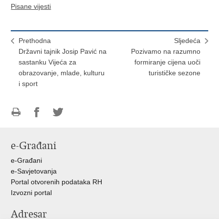
Pisane vijesti
Prethodna
Sljedeća
Državni tajnik Josip Pavić na
Pozivamo na razumno
sastanku Vijeća za
formiranje cijena uoči
obrazovanje, mlade, kulturu
turističke sezone
i sport
Ispiši
Podijeli
Podijeli
stranicu
na
na
e-Građani
Facebooku
Twitteru
e-Građani
e-Savjetovanja
Portal otvorenih podataka RH
Izvozni portal
Adresar