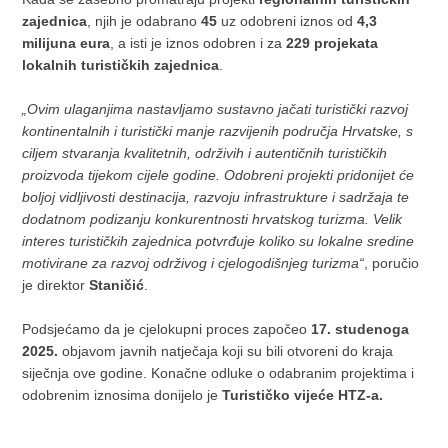
zajednica
, njih je odabrano
45
uz odobreni iznos od
4,3
milijuna eura
, a isti je iznos odobren i za
229 projekata
lokalnih turističkih zajednica
.
„Ovim ulaganjima nastavljamo sustavno jačati turistički razvoj
kontinentalnih i turistički manje razvijenih područja Hrvatske, s
ciljem stvaranja kvalitetnih, održivih i autentičnih turističkih
proizvoda tijekom cijele godine. Odobreni projekti pridonijet će
boljoj vidljivosti destinacija, razvoju infrastrukture i sadržaja te
dodatnom podizanju konkurentnosti hrvatskog turizma. Velik
interes turističkih zajednica potvrđuje koliko su lokalne sredine
motivirane za razvoj održivog i cjelogodišnjeg turizma“
, poručio
je direktor
Staničić
.
Podsjećamo da je cjelokupni proces započeo
17. studenoga
2025.
objavom javnih natječaja koji su bili otvoreni do kraja
siječnja ove godine. Konačne odluke o odabranim projektima i
odobrenim iznosima donijelo je
Turističko vijeće HTZ-a.