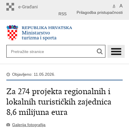
Preskoči
A
A
na
Prilagodba pristupačnosti
glavni
RSS
sadržaj
Objavljeno: 11.05.2026.
Za 274 projekta regionalnih i
lokalnih turističkih zajednica
8,6 milijuna eura
Galerija fotografija