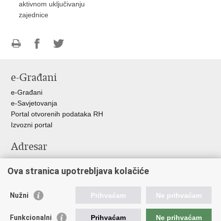
aktivnom uključivanju
zajednice
Ispiši
Podijeli
Podijeli
stranicu
na
na
e-Građani
Facebooku
Twitteru
e-Građani
e-Savjetovanja
Portal otvorenih podataka RH
Izvozni portal
Adresar
Središnji katalog službenih dokumenata RH
Ova stranica upotrebljava kolačiće
Adresar tijela javne vlasti
Pozivi za žurnu pomoć
Nužni
Prihvaćam
Ne prihvaćam
Korisne poveznice
Funkcionalni
Prihvaćam
Ne prihvaćam
Vlada RH