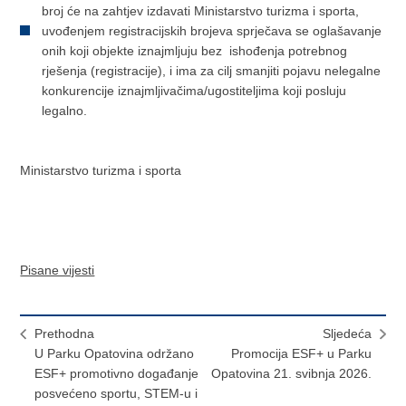
broj će na zahtjev izdavati Ministarstvo turizma i sporta,
uvođenjem registracijskih brojeva sprječava se oglašavanje
onih koji objekte iznajmljuju bez ishođenja potrebnog
rješenja (registracije), i ima za cilj smanjiti pojavu nelegalne
konkurencije iznajmljivačima/ugostiteljima koji posluju
legalno.
Ministarstvo turizma i sporta
Pisane vijesti
Prethodna
Sljedeća
U Parku Opatovina održano
Promocija ESF+ u Parku
ESF+ promotivno događanje
Opatovina 21. svibnja 2026.
posvećeno sportu, STEM-u i