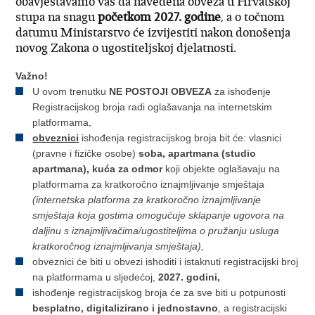
obavještavamo vas da navedena obveza u Hrvatskoj
stupa na snagu
početkom 2027. godine
, a o točnom
datumu Ministarstvo će izvijestiti nakon donošenja
novog Zakona o ugostiteljskoj djelatnosti.
Važno!
U ovom trenutku
NE POSTOJI OBVEZA
za ishođenje
Registracijskog broja radi oglašavanja na internetskim
platformama,
obveznici
ishođenja registracijskog broja bit će: vlasnici
(pravne i fizičke osobe)
soba, apartmana (studio
apartmana), kuća za odmor
koji objekte oglašavaju na
platformama za kratkoročno iznajmljivanje smještaja
(internetska platforma za kratkoročno iznajmljivanje
smještaja koja gostima omogućuje sklapanje ugovora na
daljinu s iznajmljivačima/ugostiteljima o pružanju usluga
kratkoročnog iznajmljivanja smještaja),
obveznici će biti u obvezi ishoditi i istaknuti registracijski broj
na platformama u sljedećoj,
2027. godini,
ishođenje registracijskog broja će za sve biti u potpunosti
besplatno, digitalizirano i jednostavno
, a registracijski