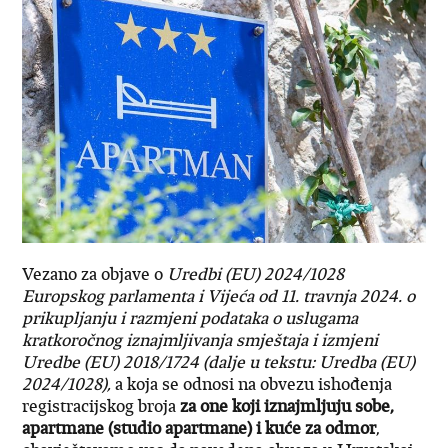
Vezano za objave o
Uredbi (EU) 2024/1028
Europskog parlamenta i Vijeća od 11. travnja 2024. o
prikupljanju i razmjeni podataka o uslugama
kratkoročnog iznajmljivanja smještaja i izmjeni
Uredbe (EU) 2018/1724 (dalje u tekstu: Uredba (EU)
2024/1028),
a koja se odnosi na obvezu ishođenja
registracijskog broja
za one koji iznajmljuju sobe,
apartmane (studio apartmane) i kuće za odmor
,