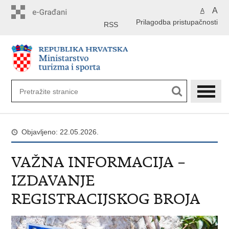
Preskoči
A
A
na
Prilagodba pristupačnosti
glavni
RSS
sadržaj
Objavljeno: 22.05.2026.
VAŽNA INFORMACIJA –
IZDAVANJE
REGISTRACIJSKOG BROJA