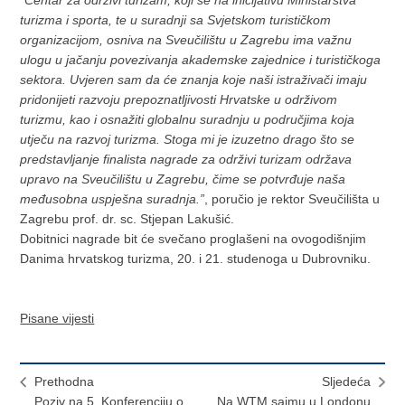
"Centar za održivi turizam, koji se na inicijativu Ministarstva
turizma i sporta, te u suradnji sa Svjetskom turističkom
organizacijom, osniva na Sveučilištu u Zagrebu ima važnu
ulogu u jačanju povezivanja akademske zajednice i turističkoga
sektora. Uvjeren sam da će znanja koje naši istraživači imaju
pridonijeti razvoju prepoznatljivosti Hrvatske u održivom
turizmu, kao i osnažiti globalnu suradnju u područjima koja
utječu na razvoj turizma. Stoga mi je izuzetno drago što se
predstavljanje finalista nagrade za održivi turizam održava
upravo na Sveučilištu u Zagrebu, čime se potvrđuje naša
međusobna uspješna suradnja.”
, poručio je rektor Sveučilišta u
Zagrebu prof. dr. sc. Stjepan Lakušić.
Dobitnici nagrade bit će svečano proglašeni na ovogodišnjim
Danima hrvatskog turizma, 20. i 21. studenoga u Dubrovniku.
Pisane vijesti
Prethodna
Sljedeća
Poziv na 5. Konferenciju o
Na WTM sajmu u Londonu