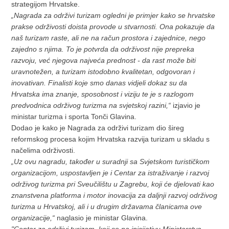
strategijom Hrvatske.
„Nagrada za održivi turizam ogledni je primjer kako se hrvatske
prakse održivosti doista provode u stvarnosti. Ona pokazuje da
naš turizam raste, ali ne na račun prostora i zajednice, nego
zajedno s njima. To je potvrda da održivost nije prepreka
razvoju, već njegova najveća prednost - da rast može biti
uravnotežen, a turizam istodobno kvalitetan, odgovoran i
inovativan. Finalisti koje smo danas vidjeli dokaz su da
Hrvatska ima znanje, sposobnost i viziju te je s razlogom
predvodnica održivog turizma na svjetskoj razini,“
izjavio je
ministar turizma i sporta Tonči Glavina.
Dodao je kako je Nagrada za održivi turizam dio šireg
reformskog procesa kojim Hrvatska razvija turizam u skladu s
načelima održivosti.
„Uz ovu nagradu, također u suradnji sa Svjetskom turističkom
organizacijom, uspostavljen je i Centar za istraživanje i razvoj
održivog turizma pri Sveučilištu u Zagrebu, koji će djelovati kao
znanstvena platforma i motor inovacija za daljnji razvoj održivog
turizma u Hrvatskoj, ali i u drugim državama članicama ove
organizacije,“
naglasio je ministar Glavina.