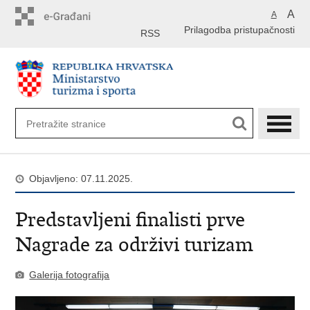
Preskoči
A
A
na
Prilagodba pristupačnosti
glavni
RSS
sadržaj
Objavljeno: 07.11.2025.
Predstavljeni finalisti prve
Nagrade za održivi turizam
Galerija fotografija