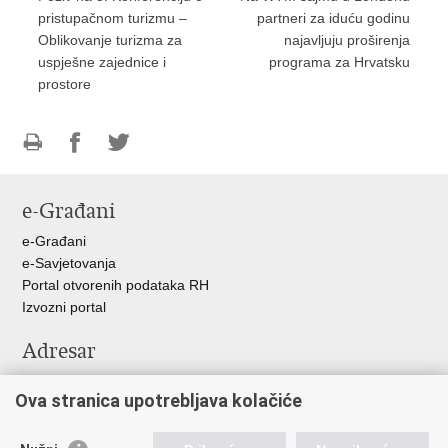
pristupačnom turizmu –
partneri za iduću godinu
Oblikovanje turizma za
najavljuju proširenja
uspješne zajednice i
programa za Hrvatsku
prostore
Ispiši
Podijeli
Podijeli
stranicu
na
na
e-Građani
Facebooku
Twitteru
e-Građani
e-Savjetovanja
Portal otvorenih podataka RH
Izvozni portal
Adresar
Središnji katalog službenih dokumenata RH
Ova stranica upotrebljava kolačiće
Adresar tijela javne vlasti
Pozivi za žurnu pomoć