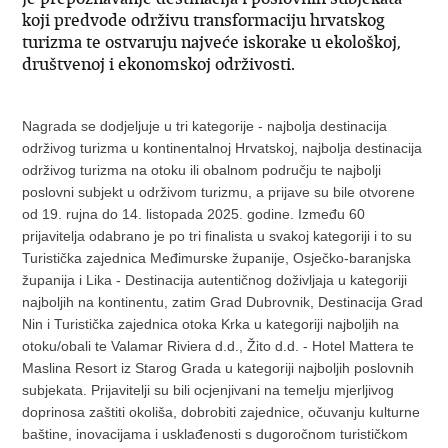
koji predvode održivu transformaciju hrvatskog
turizma te ostvaruju najveće iskorake u ekološkoj,
društvenoj i ekonomskoj održivosti.
Nagrada se dodjeljuje u tri kategorije - najbolja destinacija
održivog turizma u kontinentalnoj Hrvatskoj, najbolja destinacija
održivog turizma na otoku ili obalnom području te najbolji
poslovni subjekt u održivom turizmu, a prijave su bile otvorene
od 19. rujna do 14. listopada 2025. godine. Između 60
prijavitelja odabrano je po tri finalista u svakoj kategoriji i to su
Turistička zajednica Međimurske županije, Osječko-baranjska
županija i Lika - Destinacija autentičnog doživljaja u kategoriji
najboljih na kontinentu, zatim Grad Dubrovnik, Destinacija Grad
Nin i Turistička zajednica otoka Krka u kategoriji najboljih na
otoku/obali te Valamar Riviera d.d., Žito d.d. - Hotel Mattera te
Maslina Resort iz Starog Grada u kategoriji najboljih poslovnih
subjekata. Prijavitelji su bili ocjenjivani na temelju mjerljivog
doprinosa zaštiti okoliša, dobrobiti zajednice, očuvanju kulturne
baštine, inovacijama i usklađenosti s dugoročnom turističkom