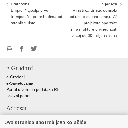
Prethodna
Sljedeća
Brnjac: Najbolje prvo
Ministrica Brnjac donijela
tromjesečje po prihodima od
odluku o sufinanciranju 77
stranih turista
projekata sportske
infrastrukture u vrijednosti
većoj od 30 milijuna kuna
Ispiši
Podijeli
Podijeli
stranicu
na
na
e-Građani
Facebooku
Twitteru
e-Građani
e-Savjetovanja
Portal otvorenih podataka RH
Izvozni portal
Adresar
Središnji katalog službenih dokumenata RH
Ova stranica upotrebljava kolačiće
Adresar tijela javne vlasti