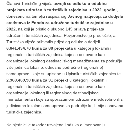
Članovi Turističkog vijeća usvojili su
odluku o odabiru
projekata udruženih turističkih zajednica u 2022. godini
,
donesenu na temelju raspisanog
Javnog natječaja za dodjelu
sredstava iz Fonda za udružene turističke zajednice u
2022
, na koji je pristiglo ukupno 145 prijava projekata
udruženih turističkih zajednica. Povjerenstvo je predložilo, a
Turističko vijeće prihvatilo prijedlog odluke o dodjeli
6.641.434,70 kuna za 88 projekata
u kategoriji lokalnih i
regionalnih turističkih zajednica koje su osnovane kao
organizacije lokalnog destinacijskog menadžmenta za područje
više jedinica lokalne, odnosno područne (regionalne)
samouprave i koje su upisane u Upisnik turističkih zajednica te
2.968.469,50 kuna za 31 projekt
u kategoriji lokalnih i
regionalnih turističkih zajednica koje su osnovane kao
organizacije lokalnog ili regionalnog destinacijskog
menadžmenta i koje su sporazumom udružene međusobno ili s
jedinicama lokalne samouprave za područje kojih nije osnovana
turistička zajednica.
Na sjednici je također usvojena i odluka o imenovanju