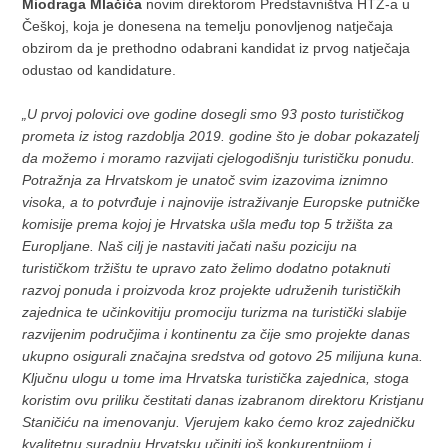
Miodraga Mlačića
novim direktorom Predstavništva HTZ-a u
Češkoj, koja je donesena na temelju ponovljenog natječaja
obzirom da je prethodno odabrani kandidat iz prvog natječaja
odustao od kandidature.
„U prvoj polovici ove godine dosegli smo 93 posto turističkog
prometa iz istog razdoblja 2019. godine što je dobar pokazatelj
da možemo i moramo razvijati cjelogodišnju turističku ponudu.
Potražnja za Hrvatskom je unatoč svim izazovima iznimno
visoka, a to potvrđuje i najnovije istraživanje Europske putničke
komisije prema kojoj je Hrvatska ušla među top 5 tržišta za
Europljane. Naš cilj je nastaviti jačati našu poziciju na
turističkom tržištu te upravo zato želimo dodatno potaknuti
razvoj ponuda i proizvoda kroz projekte udruženih turističkih
zajednica te učinkovitiju promociju turizma na turistički slabije
razvijenim područjima i kontinentu za čije smo projekte danas
ukupno osigurali značajna sredstva od gotovo 25 milijuna kuna.
Ključnu ulogu u tome ima Hrvatska turistička zajednica, stoga
koristim ovu priliku čestitati danas izabranom direktoru Kristjanu
Staničiću na imenovanju. Vjerujem kako ćemo kroz zajedničku
kvalitetnu suradnju Hrvatsku učiniti još konkurentnijom i