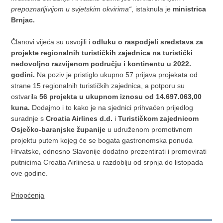
prepoznatljivijom u svjetskim okvirima“
, istaknula je
ministrica
Brnjac.
Članovi vijeća su usvojili i
odluku o raspodjeli sredstava za
projekte regionalnih turističkih zajednica na turistički
nedovoljno razvijenom području i kontinentu u 2022.
godini.
Na poziv je pristiglo ukupno 57 prijava projekata od
strane 15 regionalnih turističkih zajednica, a potporu su
ostvarila
56 projekta u ukupnom iznosu od 14.697.063,00
kuna.
Dodajmo i to kako je na sjednici prihvaćen prijedlog
suradnje s
Croatia Airlines d.d.
i
Turističkom zajednicom
Osječko-baranjske županije
u udruženom promotivnom
projektu putem kojeg će se bogata gastronomska ponuda
Hrvatske, odnosno Slavonije dodatno prezentirati i promovirati
putnicima Croatia Airlinesa u razdoblju od srpnja do listopada
ove godine.
Priopćenja