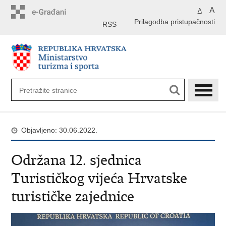
Preskoči
A
A
na
Prilagodba pristupačnosti
glavni
RSS
sadržaj
Objavljeno: 30.06.2022.
Održana 12. sjednica
Turističkog vijeća Hrvatske
turističke zajednice