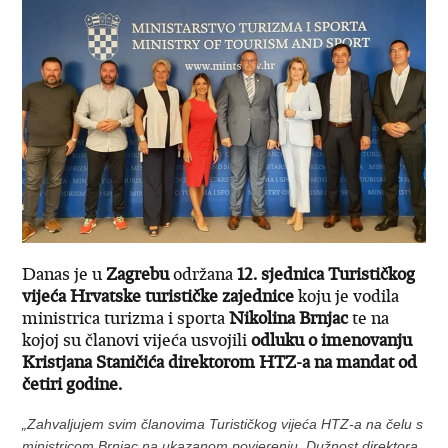
Danas je u
Zagrebu
održana
12. sjednica Turističkog
vijeća Hrvatske turističke zajednice
koju je vodila
ministrica turizma i sporta
Nikolina Brnjac
te na
kojoj su članovi vijeća usvojili
odluku o imenovanju
Kristjana Staničića direktorom HTZ-a na mandat od
četiri godine.
„Zahvaljujem svim članovima Turističkog vijeća HTZ-a na čelu s
ministricom Brnjac na ukazanom povjerenju. Dužnost direktora