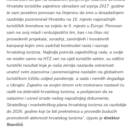
Hrvatske turističke zajednice obnašam od srpnja 2017. godine
te sam posebno ponosan na činjenicu da smo u dosadašnjem
razdoblju pozicionirali Hrvatsku na 16. mjesto najsnažnijih
turističkih brendova na svijetu te 9. mjesto u Europi. Ponosan
sam na svoj mladi i entuzijastični tim, kao i na čitav niz
provedenih projekata, suradnji, zanimljivih i inovativnih
kampanji kojim smo zadržali kontinuitet rasta i razvoja
hrvatskog turizma. Najbolja potvrda zajedničkog rada, a ovdje
ne mislim samo na HTZ već na cijeli turistički sektor, su odlični
turistički rezultati koje je naša zemlja nastavila ostvarivati
unatoč svim izazovima i poremećajima nastalim na globalnom
turističkom tržištu uslijed pandemije, a sada i nemilih događaja
u Ukrajini. Zajedno sa svojim timom vrlo motivirano nastavit ću
raditi na dobrobiti hrvatskog turizma, a podsjećam da se
nalazimo i usred izrade našeg najvažnijeg dokumenta,
Strateškog i marketinškog plana hrvatskog turizma za razdoblje
do 2026. godine koji će biti prekretnica u provedbi budućih
promotivnih aktivnosti hrvatskog turizma“
, izjavio je
direktor
Staničić
.