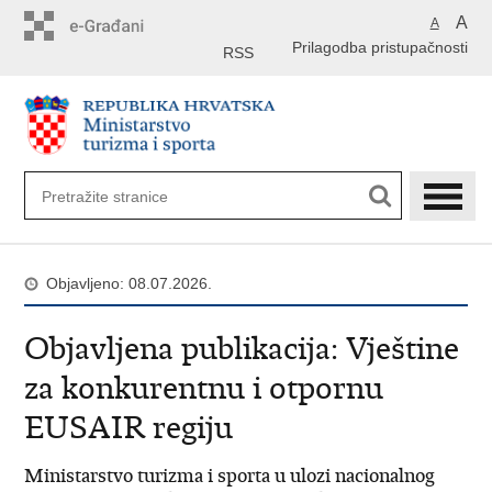
Preskoči
A
A
na
Prilagodba pristupačnosti
glavni
RSS
sadržaj
Objavljeno: 08.07.2026.
Objavljena publikacija: Vještine
za konkurentnu i otpornu
EUSAIR regiju
Ministarstvo turizma i sporta u ulozi nacionalnog