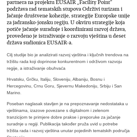
partnera na projektu EUSAIR „Facility Point“
podržava rad tematskih stupova Održivi turizam i
Jačanje društvene kohezije, strategije Europske unije
za jadransko-jonsku regiju. U okviru strategije koja
potiče jačanje suradnje i koordinirani razvoj država,
provedeno je istraživanje o razvoju vještina u deset
država sudionica EUSAIR-a.
Cilj studije bio je analizirati razvoj vještina i ključnih trendova na
tržištu rada koji doprinose konkurentnom i održivom razvoju
regije, a istraživanje obuhvaća
Hrvatsku, Grčku, Italiju, Sloveniju, Albaniju, Bosnu i
Hercegovinu, Crnu Goru, Sjevernu Makedoniju, Srbiju i San
Marino.
Poseban naglasak stavljen je na prepoznavanje nedostataka u
vještinama, izazove povezane s digitalnom i zelenom
tranzicijom te primjere dobre prakse i preporuke za jačanje
suradnje u regiji. Publikacija također pruža uvid u potrebe
tržišta rada i razvoj vještina unutar pojedinih tematskih područja