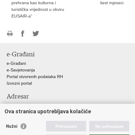
prehrana kao kulturna i
šest mjeseci
turistička vrijednost u okviru
EUSAIR-a“
Ispiši
Podijeli
Podijeli
stranicu
na
na
e-Građani
Facebooku
Twitteru
e-Građani
e-Savjetovanja
Portal otvorenih podataka RH
Izvozni portal
Adresar
Središnji katalog službenih dokumenata RH
Ova stranica upotrebljava kolačiće
Adresar tijela javne vlasti
Pozivi za žurnu pomoć
Nužni
Prihvaćam
Ne prihvaćam
Korisne poveznice