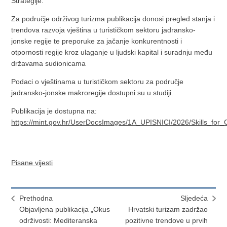
Strategije.
Za područje održivog turizma publikacija donosi pregled stanja i
trendova razvoja vještina u turističkom sektoru jadransko-
jonske regije te preporuke za jačanje konkurentnosti i
otpornosti regije kroz ulaganje u ljudski kapital i suradnju među
državama sudionicama
Podaci o vještinama u turističkom sektoru za područje
jadransko-jonske makroregije dostupni su u studiji.
Publikacija je dostupna na:
https://mint.gov.hr/UserDocsImages/1A_UPISNICI/2026/Skills_for
Pisane vijesti
Prethodna
Sljedeća
Objavljena publikacija „Okus
Hrvatski turizam zadržao
održivosti: Mediteranska
pozitivne trendove u prvih