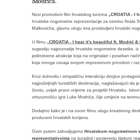
Modrića.
Novi promotivni film hrvatskog turizma
„CROATIA - I he
hrvatske nogometne reprezentacije za osminu finala 
Malkovicha, glavnu ulogu ima proslavljeni hrvatski no
U filmu
„
CROATIA - I hear it's beautiful ft. Modrić 
sugestiju najpoznatije hrvatske nogometne desetke, iz 
jedinstvene atrakcije koja na originalan i poseban način
koja mnoge osvaja svojom impresivnom prirodom i razn
Kroz duhovitu i simpatičnu interakciju dvojice protagon
najpoželjnijih turističkih destinacija, naglašavajući da 
životu, uvijek pravo vrijeme za posjetiti Hrvatsku. Isto
virtuoznošću igre Luke Modrića, čije umijeće na terenu
Dodajmo kako je i na ovom filmu ulogu kreativnog dir
producent hrvatskih korijena.
Ovim putem zahvaljujemo
Hrvatskom nogometnom sav
reprezentativcima
na suradnji i povjerenju tijekom re