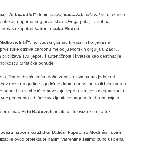
ar it's beautiful“
dobio je svoj
nastavak
uoči važne utakmice
Svjetskog nogometnog prvenstva. Ovoga puta, uz Johna
gometaš i kapetan Vatrenih
Luka Modrić
.
& Malkovich
“
, holivudski glumac hrvatskih korijena na
prve ruke otkriva čarobnu melodiju Morskih orgulja u Zadru,
 približava svu ljepotu i autentičnost Hrvatske kao destinacije
olikošću turističke ponude.
ista, film podsjeća zašto naša zemlja uživa status jedne od
je bez obzir na godine i godišnje doba, danas, sutra ili bilo kada u
vremeno, film simbolično povezuje ljepotu zemlje s elegancijom i
 već godinama oduševljava ljubitelje nogometa diljem svijeta.
ektora imao
Pete Radovich
, istaknuti televizijski i sportski
ezu, izborniku Zlatku Daliću, kapetanu Modriću i svim
alizacije ovog projekta te našim Vatrenima želimo puno uspjeha