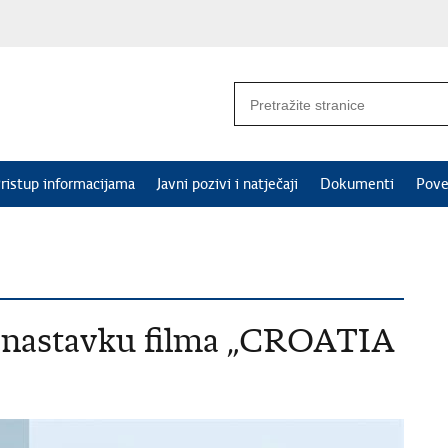
ristup informacijama
Javni pozivi i natječaji
Dokumenti
Pove
 nastavku filma „CROATIA