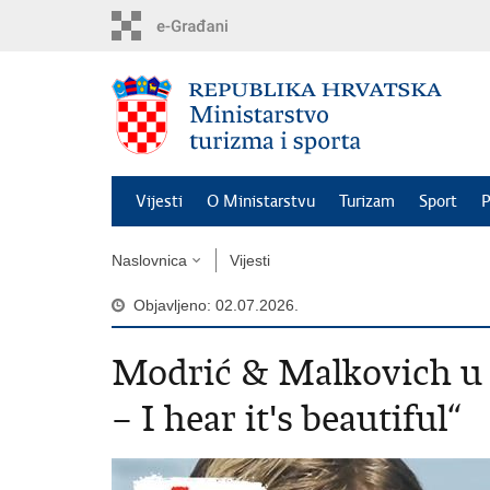
Preskoči
na
glavni
sadržaj
Vijesti
O Ministarstvu
Turizam
Sport
P
Naslovnica
Vijesti
Objavljeno: 02.07.2026.
Modrić & Malkovich u
– I hear it's beautiful“