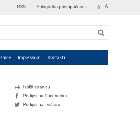
A
RSS
Prilagodba pristupačnosti
A
znice
Impressum
Kontakti
Ispiši stranicu
Podijeli na Facebooku
Podijeli na Twitteru