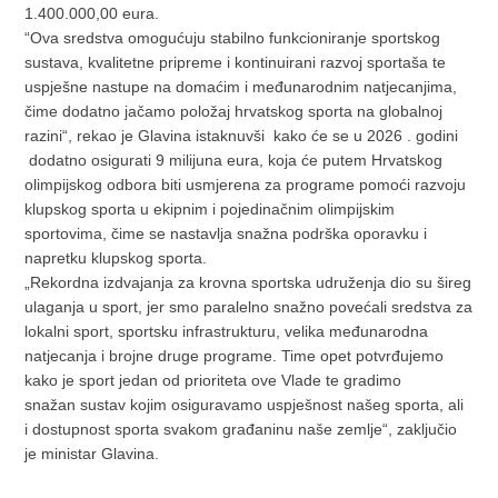
1.400.000,00 eura.
“Ova sredstva omogućuju stabilno funkcioniranje sportskog
sustava, kvalitetne pripreme i kontinuirani razvoj sportaša te
uspješne nastupe na domaćim i međunarodnim natjecanjima,
čime dodatno jačamo položaj hrvatskog sporta na globalnoj
razini“, rekao je Glavina istaknuvši kako će se u 2026 . godini
dodatno osigurati 9 milijuna eura, koja će putem Hrvatskog
olimpijskog odbora biti usmjerena za programe pomoći razvoju
klupskog sporta u ekipnim i pojedinačnim olimpijskim
sportovima, čime se nastavlja snažna podrška oporavku i
napretku klupskog sporta.
„Rekordna izdvajanja za krovna sportska udruženja dio su šireg
ulaganja u sport, jer smo paralelno snažno povećali sredstva za
lokalni sport, sportsku infrastrukturu, velika međunarodna
natjecanja i brojne druge programe. Time opet potvrđujemo
kako je sport jedan od prioriteta ove Vlade te gradimo
snažan sustav kojim osiguravamo uspješnost našeg sporta, ali
i dostupnost sporta svakom građaninu naše zemlje“, zaključio
je ministar Glavina.