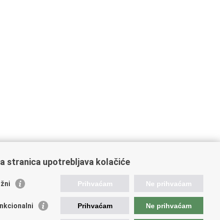
a stranica upotrebljava kolačiće
žni
Prihvaćam
Ne prihvaćam
nkcionalni
Prihvaćam
Ne prihvaćam
orisne poveznice