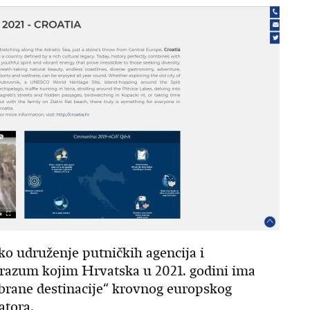
ko udruženje putničkih agencija i
orazum kojim Hrvatska u 2021. godini ima
abrane destinacije“ krovnog europskog
atora.