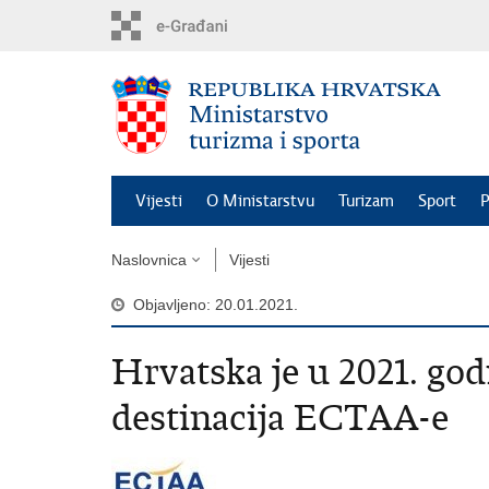
Preskoči
na
glavni
sadržaj
Vijesti
O Ministarstvu
Turizam
Sport
P
Naslovnica
Vijesti
Objavljeno: 20.01.2021.
​Hrvatska je u 2021. go
destinacija ECTAA-e