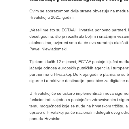
Ovim se sporazumom dvije strane obvezuju na međusobn
Hrvatskoj u 2021. godini.
„Veseli me što su ECTAA i Hrvatska ponovno partneri. H
deset godina, što je rezultiralo boljim i snažnijim vez
okolnostima, uvjereni smo da će ova suradnja olakšati
Pawel Niewiadomski.
Tijekom idućih 12 mjeseci, ECTAA postaje ključni među
jačanje odnosa europskih putničkih agencija i turoper
partnerima u Hrvatskoj. Do kraja godine planirane su b
sigurne i atraktivne destinacije, posebice za digitalne
U Hrvatskoj će se uskoro implementirati i nova sigurno
funkcionirati zajedno s postojećim zdravstvenim i sigu
temu mogućnosti koje se nude na hrvatskom tržištu, a 
upravo u Hrvatskoj pa će nacionalni delegati ovog udru
ponudu Hrvatske.