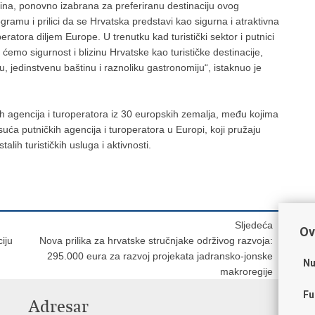
ina, ponovno izabrana za preferiranu destinaciju ovog
ramu i prilici da se Hrvatska predstavi kao sigurna i atraktivna
eratora diljem Europe. U trenutku kad turistički sektor i putnici
t ćemo sigurnost i blizinu Hrvatske kao turističke destinacije,
, jedinstvenu baštinu i raznoliku gastronomiju“, istaknuo je
 agencija i turoperatora iz 30 europskih zemalja, među kojima
suća putničkih agencija i turoperatora u Europi, koji pružaju
lih turističkih usluga i aktivnosti.
Sljedeća
Ov
iju
Nova prilika za hrvatske stručnjake održivog razvoja:
295.000 eura za razvoj projekata jadransko-jonske
Nu
makroregije
Fu
Adresar
K