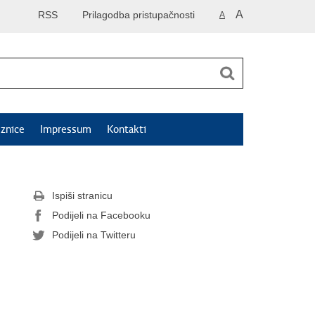
A
RSS
Prilagodba pristupačnosti
A
znice
Impressum
Kontakti
Ispiši stranicu
Podijeli na Facebooku
Podijeli na Twitteru