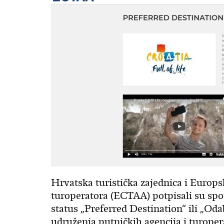
Hrvatska turistička zajednica i Europs
turoperatora (ECTAA) potpisali su sp
status „Preferred Destination“ ili „Od
udruženja putničkih agencija i turoper