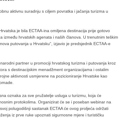
u aktivnu suradnju s ciljem povratka i jačanja turizma u
rvatska je bila ECTAA-ina omiljena destinacija prije gotovo
ama između hrvatskih agenata i naših članova. U trenutnim teškim
 nova putovanja u Hrvatsku“, izjavio je predsjednik ECTAA-e
narodni partner u promociji hrvatskog turizma i putovanja kroz
atora s destinacijskim menadžment organizacijama i ostalim
rojne aktivnosti usmjerene na pozicioniranje Hrvatske kao
 nomade.
sna oznaka za sve pružatelje usluga u turizmu, koja će
rnosnim protokolima. Organizirat će se i poseban webinar na
svoj polugodišnji sastanak ECTAA će ovog proljeća održati
ženja iz prve ruke upoznati sigurnosne mjere i turističku