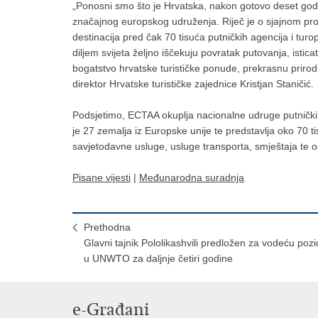
„Ponosni smo što je Hrvatska, nakon gotovo deset god
značajnog europskog udruženja. Riječ je o sjajnom prog
destinacija pred čak 70 tisuća putničkih agencija i turop
diljem svijeta željno iščekuju povratak putovanja, istica
bogatstvo hrvatske turističke ponude, prekrasnu prirodu
direktor Hrvatske turističke zajednice Kristjan Staničić.
Podsjetimo, ECTAA okuplja nacionalne udruge putničkih
je 27 zemalja iz Europske unije te predstavlja oko 70 ti
savjetodavne usluge, usluge transporta, smještaja te osta
Pisane vijesti
|
Međunarodna suradnja
Prethodna
​Glavni tajnik Pololikashvili predložen za vodeću pozic
u UNWTO za daljnje četiri godine
e-Građani