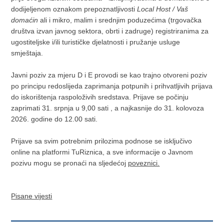
dodijeljenom oznakom prepoznatljivosti
Local Host / Vaš
domaćin
ali i mikro, malim i srednjim poduzećima (trgovačka
društva izvan javnog sektora, obrti i zadruge) registriranima za
ugostiteljske i/ili turističke djelatnosti i pružanje usluge
smještaja.
Javni poziv za mjeru D i E provodi se kao trajno otvoreni poziv
po principu redoslijeda zaprimanja potpunih i prihvatljivih prijava
do iskorištenja raspoloživih sredstava. Prijave se počinju
zaprimati 31. srpnja u 9,00 sati , a najkasnije do 31. kolovoza
2026. godine do 12.00 sati.
Prijave sa svim potrebnim prilozima podnose se isključivo
online na platformi TuRiznica, a sve informacije o Javnom
pozivu mogu se pronaći na sljedećoj
poveznici.
Pisane vijesti