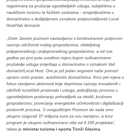
registrirana za pružanje ugostiteljskih usluga, subjektima u
nautičkom turizmu te fizičkim osobama - iznajmljivačima u
domaćinstvu s dodijeljenom oznakom prepoznatljivosti Local
Host/Vaš domaćin.
„Ovim Javnim pozivom nastavljamo s kontinuiranom potporom
razvoju održivosti malog gospodarstva, obiteljskog
poljoprivrednog i poljoprivrednog gospodarstva, a od ove
godine po prvi puta uvodimo mjeru kojom sufinanciramo
pružatelje usluga smještaja u domaćinstvu s oznakom Vaš
domaćin/Local Host. Ovo je još jedan segment naše pomoći
upravo onim pravim, autohtonim domaćinima. Kroz pet mjera u
fokus stavljamo aktivnosti koje doprinose razvoju inovativnih i
održivih turističkih proizvoda i usluga, poboljšanju procesa u
ugostiteljskom poslovanju prihvatljivih za okoliš, kružnom
gospodarstvu, povećanju energetske učinkovitosti i digitalizaciji
poslovnih procesa. S ovogodišnjim Pozivom do sada smo
ukupno osigurali 37 milijuna eura za ovu namjenu, a kroz
program je ukupno sufinancirano više od 4.100 projekata“,
rekao je
ministar turizma i sporta Tonči Glavina
.