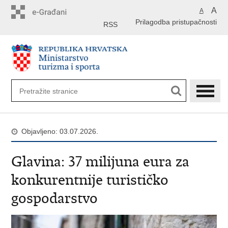
Preskoči
A
A
na
Prilagodba pristupačnosti
glavni
RSS
sadržaj
Objavljeno: 03.07.2026.
Glavina: 37 milijuna eura za
konkurentnije turističko
gospodarstvo