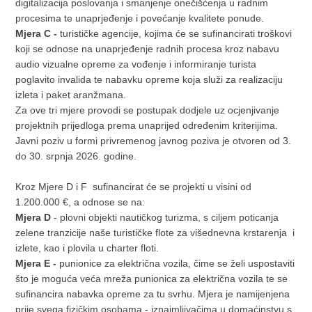
digitalizacija poslovanja i smanjenje onečišćenja u radnim
procesima te unaprjeđenje i povećanje kvalitete ponude.
Mjera C -
turističke agencije, kojima će se sufinancirati troškovi
koji se odnose na unaprjeđenje radnih procesa kroz nabavu
audio vizualne opreme za vođenje i informiranje turista
poglavito invalida te nabavku opreme koja služi za realizaciju
izleta i paket aranžmana.
Za ove tri mjere provodi se postupak dodjele uz ocjenjivanje
projektnih prijedloga prema unaprijed određenim kriterijima.
Javni poziv u formi privremenog javnog poziva je otvoren od 3.
do 30. srpnja 2026. godine.
Kroz Mjere D i F sufinancirat će se projekti u visini od
1.200.000 €, a odnose se na:
Mjera D
- plovni objekti nautičkog turizma, s ciljem poticanja
zelene tranzicije naše turističke flote za višednevna krstarenja i
izlete, kao i plovila u charter floti.
Mjera E -
punionice za električna vozila, čime se želi uspostaviti
što je moguća veća mreža punionica za električna vozila te se
sufinancira nabavka opreme za tu svrhu. Mjera je namijenjena
prije svega fizičkim osobama - iznajmljivačima u domaćinstvu s