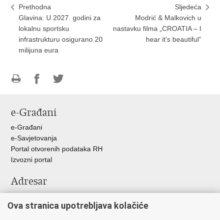
Prethodna
Sljedeća
Glavina: U 2027. godini za
Modrić & Malkovich u
lokalnu sportsku
nastavku filma „CROATIA – I
infrastrukturu osigurano 20
hear it's beautiful“
milijuna eura
Ispiši
Podijeli
Podijeli
stranicu
na
na
e-Građani
Facebooku
Twitteru
e-Građani
e-Savjetovanja
Portal otvorenih podataka RH
Izvozni portal
Adresar
Središnji katalog službenih dokumenata RH
Ova stranica upotrebljava kolačiće
Adresar tijela javne vlasti
Pozivi za žurnu pomoć