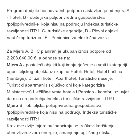
Program dodjele bespovratnih potpora sastavljen je od mjera A
- Hoteli, B - obiteljska poljoprivredna gospodarstva
/poljoprivrednike koja nisu na području Indeksa turističke
razvijenosti ITR I, C- turističke agencije, D - Plovni objekti
nautičkog turizma i E - Punionice za električna vozila.
Za Mjeru A, B i C planiran je ukupan iznos potpore od
2.203.640,00 €, a odnose se na:
Mjera A -
postojeći objekti koji imaju rješenje o vrsti i kategoriji
ugostiteljskog objekta iz skupine Hoteli: Hotel, Hotel baština
(heritage), Difuzni hotel, Aparthotel, Turističko naselje,
Turistički apartmani (isključivo oni koje kategorizira
Ministarstvo) Lječilišne vrste hotela i Pansion - komfor, uz uvjet
da nisu na području Indeksa turističke razvijenosti ITR I.
Mjera B -
obiteljska poljoprivredna gospodarstva
/poljoprivrednike koja nisu na području Indeksa turističke
razvijenosti ITR I.
Kroz ove dvije mjere sufinanciraju se troškovi korištenja
obnovljivih izvora energije, smanjenje ugljičnog otiska,