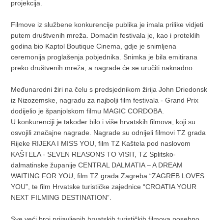
projekcija.
Filmove iz službene konkurencije publika je imala prilike vidjeti
putem društvenih mreža. Domaćin festivala je, kao i proteklih
godina bio Kaptol Boutique Cinema, gdje je snimljena
ceremonija proglašenja pobjednika. Snimka je bila emitirana
preko društvenih mreža, a nagrade će se uručiti naknadno.
Međunarodni žiri na čelu s predsjednikom žirija John Driedonsk
iz Nizozemske, nagradu za najbolji film festivala - Grand Prix
dodijelio je španjolskom filmu MAGIC CORDOBA.
U konkurenciji je također bilo i više hrvatskih filmova, koji su
osvojili značajne nagrade. Nagrade su odnijeli filmovi TZ grada
Rijeke RIJEKA I MISS YOU, film TZ Kaštela pod naslovom
KAŠTELA - SEVEN REASONS TO VISIT, TZ Splitsko-
dalmatinske županije CENTRAL DALMATIA – A DREAM
WAITING FOR YOU, film TZ grada Zagreba “ZAGREB LOVES
YOU”, te film Hrvatske turističke zajednice “CROATIA YOUR
NEXT FILMING DESTINATION”.
Sve veći broj prijavljenih hrvatskih turističkih filmova posebno