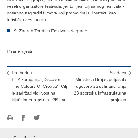
veseli organizatore festivala, jer to i jest cilj samog festivala -
posebno nagraditi filmove koji promoviraju Hrvatsku kao
turističku destinaciju.
9. Zagreb Tourfilm Festival - Nagrade
Pisane vijesti
Prethodna
Sljedeća
HTZ kampanja „Discover
Ministrica Brnjac potpisala
The Colours Of Croatia“: Cilj
ugovore za sufinanciranje
je zadržati vidljivost na
23 sportska infrastrukturna
ključnim europskim tržištima
projekta
Ispiši
Podijeli
Podijeli
stranicu
na
na
Facebooku
Twitteru