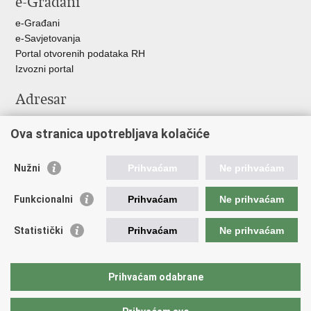
e-Građani
e-Građani
e-Savjetovanja
Portal otvorenih podataka RH
Izvozni portal
Adresar
Središnji katalog službenih dokumenata RH
Ova stranica upotrebljava kolačiće
Adresar tijela javne vlasti
Pozivi za žurnu pomoć
Nužni
Prihvaćam
Ne prihvaćam
Korisne poveznice
Funkcionalni
Prihvaćam
Ne prihvaćam
Vlada RH
Hrvatski sabor
Statistički
Prihvaćam
Ne prihvaćam
Predsjednik RH
Pučka pravobraniteljica
Pravobraniteljica za ravnopravnost spolova
Prihvaćam odabrane
Povjerenik za informiranje