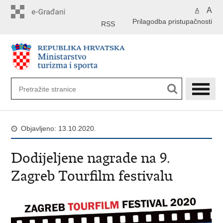
Preskoči
A
A
na
Prilagodba pristupačnosti
glavni
RSS
sadržaj
Objavljeno: 13.10.2020.
Dodijeljene nagrade na 9.
Zagreb Tourfilm festivalu