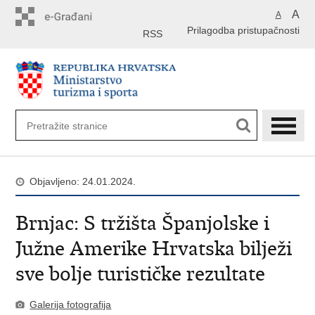
Preskoči
A
A
na
Prilagodba pristupačnosti
glavni
RSS
sadržaj
Objavljeno: 24.01.2024.
Brnjac: S tržišta Španjolske i
Južne Amerike Hrvatska bilježi
sve bolje turističke rezultate
Galerija fotografija