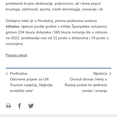
predstaviti brojne destinacije, prijevoznici, ali i teme poput
kruzinga, održivosti, sporta, novih tehnologija, inovacija i dr.
Dodajmo kako je u Hrvatskoj, prema podacima sustava
eVisitor
, tijekom prošle godine s tržišta Španjolske ostvareno
gotovo 234 tisuće dolazaka i 560 tisuća noćenja što u odnosu
na 2022. predstavlja rast od 21 posto u dolascima i 19 posto u
noćenjima.
Pisane vijesti
Prethodna
Sljedeća
Otvorene prijave za UN
Oronuli dvorac Inkey u
Tourism natječaj „Najbolja
Rasinji postat će wellness
turistička sela“
centar i vinarija
Ispiši
Podijeli
Podijeli