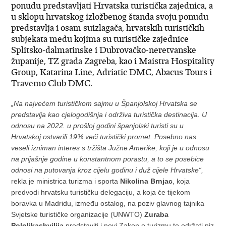
ponudu predstavljati Hrvatska turistička zajednica, a
u sklopu hrvatskog izložbenog štanda svoju ponudu
predstavlja i osam suizlagača, hrvatskih turističkih
subjekata među kojima su turističke zajednice
Splitsko-dalmatinske i Dubrovačko-neretvanske
županije, TZ grada Zagreba, kao i Maistra Hospitality
Group, Katarina Line, Adriatic DMC, Abacus Tours i
Travemo Club DMC.
„Na najvećem turističkom sajmu u Španjolskoj Hrvatska se
predstavlja kao cjelogodišnja i održiva turistička destinacija. U
odnosu na 2022. u prošloj godini španjolski turisti su u
Hrvatskoj ostvarili 19% veći turistički promet. Posebno nas
veseli izniman interes s tržišta Južne Amerike, koji je u odnosu
na prijašnje godine u konstantnom porastu, a to se posebice
odnosi na putovanja kroz cijelu godinu i duž cijele Hrvatske“,
rekla je ministrica turizma i sporta
Nikolina Brnjac
, koja
predvodi hrvatsku turističku delegaciju, a koja će tijekom
boravka u Madridu, između ostalog, na poziv glavnog tajnika
Svjetske turističke organizacije (UNWTO)
Zuraba
Pololikashvilija
predstaviti i novi Zakon o turizmu te održati niz