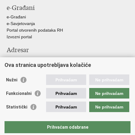
stranicu
na
na
e-Građani
Facebooku
Twitteru
e-Građani
e-Savjetovanja
Portal otvorenih podataka RH
Izvozni portal
Adresar
Središnji katalog službenih dokumenata RH
Ova stranica upotrebljava kolačiće
Adresar tijela javne vlasti
Pozivi za žurnu pomoć
Nužni
Prihvaćam
Ne prihvaćam
Korisne poveznice
Funkcionalni
Prihvaćam
Ne prihvaćam
Vlada RH
Hrvatski sabor
Statistički
Prihvaćam
Ne prihvaćam
Predsjednik RH
Pučka pravobraniteljica
Pravobraniteljica za ravnopravnost spolova
Prihvaćam odabrane
Povjerenik za informiranje