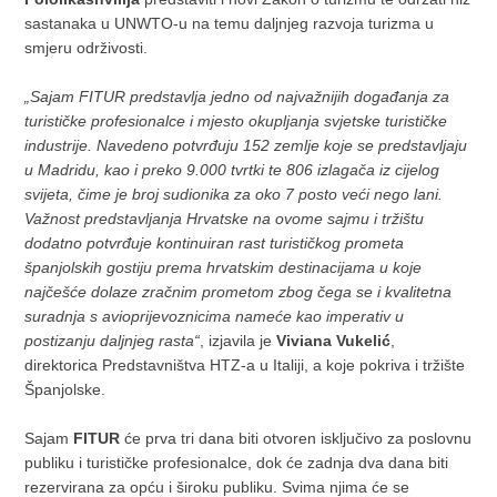
sastanaka u UNWTO-u na temu daljnjeg razvoja turizma u
smjeru održivosti.
„Sajam FITUR predstavlja jedno od najvažnijih događanja za
turističke profesionalce i mjesto okupljanja svjetske turističke
industrije. Navedeno potvrđuju 152 zemlje koje se predstavljaju
u Madridu, kao i preko 9.000 tvrtki te 806 izlagača iz cijelog
svijeta, čime je broj sudionika za oko 7 posto veći nego lani.
Važnost predstavljanja Hrvatske na ovome sajmu i tržištu
dodatno potvrđuje kontinuiran rast turističkog prometa
španjolskih gostiju prema hrvatskim destinacijama u koje
najčešće dolaze zračnim prometom zbog čega se i kvalitetna
suradnja s avioprijevoznicima nameće kao imperativ u
postizanju daljnjeg rasta“
, izjavila je
Viviana Vukelić
,
direktorica Predstavništva HTZ-a u Italiji, a koje pokriva i tržište
Španjolske.
Sajam
FITUR
će prva tri dana biti otvoren isključivo za poslovnu
publiku i turističke profesionalce, dok će zadnja dva dana biti
rezervirana za opću i široku publiku. Svima njima će se