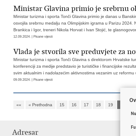
Ministar Glavina primio je srebrnu 
Ministar turizma i sporta Tonči Glavina primio je danas u Bansk
osvojila srebrnu medalju na Olimpijskim igrama u Parizu 2024. Na
Brankica i Igor, treneri Nikola Horvat i Ivan Stojić, te glasnogov
12.09.2024. | Pisane vijesti
Vlada je stvorila sve preduvjete za 
Ministar turizma i sporta Tonči Glavina s direktorom Hrvatske tu
konferenciji za medije predstavio je turističke i financijske rez
svim aktualnim i nadolazećim aktivnostima vezanim uz reformu 
09.09.2024. | Pisane vijesti
Ov
««
« Prethodna
15
16
17
18
19
20
2
Nu
Fu
Adresar
K