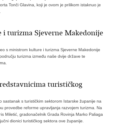
rta Tonči Glavina, koji je ovom je prilikom istaknuo je
a.
e i turizma Sjeverne Makedonije
reo s ministrom kulture i turizma Sjeverne Makedonije
području turizma između naše dvije države te
zma.
redstavnicima turističkog
o sastanak s turističkim sektorom Istarske županije na
klopu provedbe reforme upravljanja razvojem turizma. Na
oris Miletić, gradonačelnik Grada Rovinja Marko Paliaga
ljučni dionici turističkog sektora ove županije.