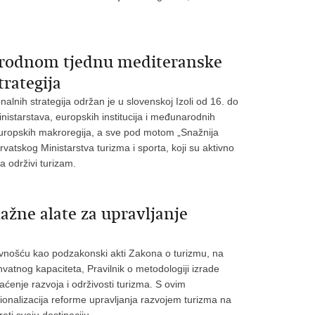
arodnom tjednu mediteranske
rategija
nih strategija održan je u slovenskoj Izoli od 16. do
inistarstava, europskih institucija i međunarodnih
europskih makroregija, a sve pod motom „Snažnija
rvatskog Ministarstva turizma i sporta, koji su aktivno
 održivi turizam.
ažne alate za upravljanje
vnošću kao podzakonski akti Zakona o turizmu, na
ihvatnog kapaciteta, Pravilnik o metodologiji izrade
aćenje razvoja i održivosti turizma. S ovim
ionalizacija reforme upravljanja razvojem turizma na