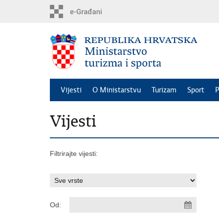
Preskoči
na
glavni
sadržaj
Vijesti
O Ministarstvu
Turizam
Sport
P
Vijesti
Filtrirajte vijesti:
Od: