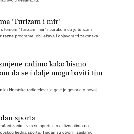
rati svoju destinaciju.
ema 'Turizam i mir'
a s temom "Turizam i mir" i porukom da je turizam
 uz razne programe, obilježava i objavom tri zakonska
Izmjene radimo kako bismo
mom da se i dalje mogu baviti tim
iku Hrvatske radiotelevizije gdje je govorio o novoj
edan sporta
rađani zanimljivim su sportskim aktivnostima na
pskog tjedna sporta. Tjedan su otvorili izaslanik