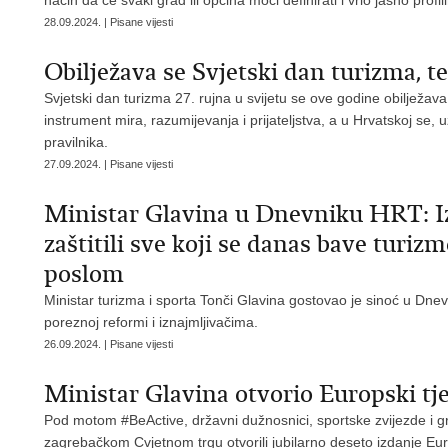
način da će svaki grad ili općina moći definirati i vrlo jasno profili
28.09.2024. | Pisane vijesti
​Obilježava se Svjetski dan turizma, t
Svjetski dan turizma 27. rujna u svijetu se ove godine obilježav
instrument mira, razumijevanja i prijateljstva, a u Hrvatskoj se,
pravilnika.
27.09.2024. | Pisane vijesti
Ministar Glavina u Dnevniku HRT: 
zaštitili sve koji se danas bave turiz
poslom
Ministar turizma i sporta Tonči Glavina gostovao je sinoć u Dnevn
poreznoj reformi i iznajmljivačima.
26.09.2024. | Pisane vijesti
Ministar Glavina otvorio Europski tj
Pod motom #BeActive, državni dužnosnici, sportske zvijezde i g
zagrebačkom Cvjetnom trgu otvorili jubilarno deseto izdanje Euro