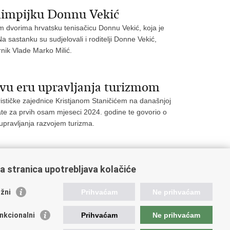
olimpijku Donnu Vekić
im dvorima hrvatsku tenisačicu Donnu Vekić, koja je
 sastanku su sudjelovali i roditelji Donne Vekić,
ornik Vlade Marko Milić.
novu eru upravljanja turizmom
rističke zajednice Kristjanom Staničićem na današnjoj
ultate za prvih osam mjeseci 2024. godine te govorio o
upravljanja razvojem turizma.
a stranica upotrebljava kolačiće
1
22
23
24
Sljedeća »
»»
žni
Prihvaćam
Ne prihvaćam
nkcionalni
Prihvaćam
Ne prihvaćam
orisne poveznice