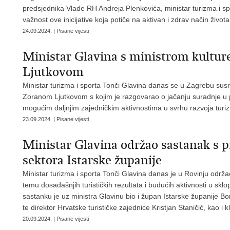
predsjednika Vlade RH Andreja Plenkovića, ministar turizma i spo
važnost ove inicijative koja potiče na aktivan i zdrav način život
24.09.2024. | Pisane vijesti
Ministar Glavina s ministrom kultur
Ljutkovom
Ministar turizma i sporta Tonči Glavina danas se u Zagrebu sus
Zoranom Ljutkovom s kojim je razgovarao o jačanju suradnje u 
mogućim daljnjim zajedničkim aktivnostima u svrhu razvoja turi
23.09.2024. | Pisane vijesti
Ministar Glavina održao sastanak s p
sektora Istarske županije
Ministar turizma i sporta Tonči Glavina danas je u Rovinju održa
temu dosadašnjih turističkih rezultata i budućih aktivnosti u s
sastanku je uz ministra Glavinu bio i župan Istarske županije B
te direktor Hrvatske turističke zajednice Kristjan Staničić, kao i k
20.09.2024. | Pisane vijesti