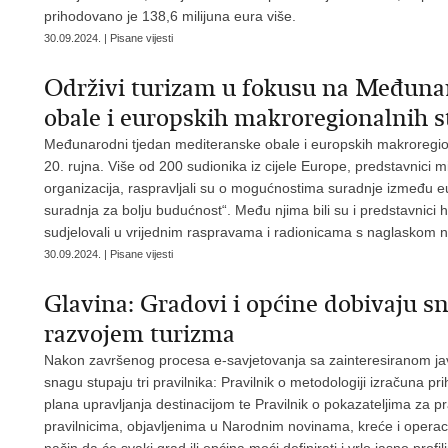
prihodovano je 138,6 milijuna eura više.
30.09.2024. | Pisane vijesti
Održivi turizam u fokusu na Međun
obale i europskih makroregionalnih st
Međunarodni tjedan mediteranske obale i europskih makroregional
20. rujna. Više od 200 sudionika iz cijele Europe, predstavnici m
organizacija, raspravljali su o mogućnostima suradnje između 
suradnja za bolju budućnost“. Među njima bili su i predstavnici h
sudjelovali u vrijednim raspravama i radionicama s naglaskom na
30.09.2024. | Pisane vijesti
Glavina: Gradovi i općine dobivaju sn
razvojem turizma
Nakon završenog procesa e-savjetovanja sa zainteresiranom ja
snagu stupaju tri pravilnika: Pravilnik o metodologiji izračuna pr
plana upravljanja destinacijom te Pravilnik o pokazateljima za pr
pravilnicima, objavljenima u Narodnim novinama, kreće i operac