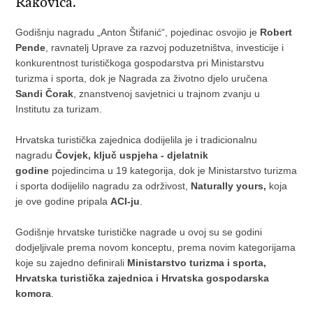
Rakovica.
Godišnju nagradu „Anton Štifanić“, pojedinac osvojio je
Robert
Pende
, ravnatelj Uprave za razvoj poduzetništva, investicije i
konkurentnost turističkoga gospodarstva pri Ministarstvu
turizma i sporta, dok je Nagrada za životno djelo uručena
Sandi Čorak
, znanstvenoj savjetnici u trajnom zvanju u
Institutu za turizam.
Hrvatska turistička zajednica dodijelila je i tradicionalnu
nagradu
Čovjek, ključ uspjeha - djelatnik
godine
pojedincima u 19 kategorija, dok je Ministarstvo turizma
i sporta dodijelilo nagradu za održivost,
Naturally yours,
koja
je ove godine pripala
ACI-ju
.
Godišnje hrvatske turističke nagrade u ovoj su se godini
dodjeljivale prema novom konceptu, prema novim kategorijama
koje su zajedno definirali
Ministarstvo turizma i sporta,
Hrvatska turistička zajednica i Hrvatska gospodarska
komora
.