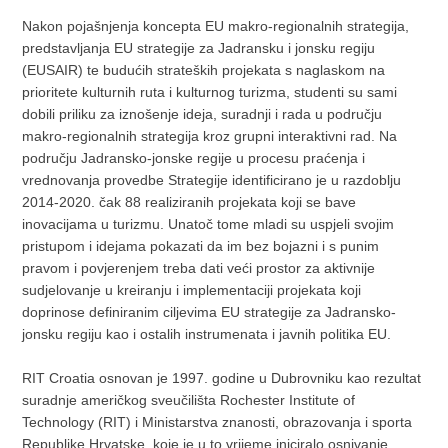
Nakon pojašnjenja koncepta EU makro-regionalnih strategija,
predstavljanja EU strategije za Jadransku i jonsku regiju
(EUSAIR) te budućih strateških projekata s naglaskom na
prioritete kulturnih ruta i kulturnog turizma, studenti su sami
dobili priliku za iznošenje ideja, suradnji i rada u području
makro-regionalnih strategija kroz grupni interaktivni rad. Na
području Jadransko-jonske regije u procesu praćenja i
vrednovanja provedbe Strategije identificirano je u razdoblju
2014-2020. čak 88 realiziranih projekata koji se bave
inovacijama u turizmu. Unatoč tome mladi su uspjeli svojim
pristupom i idejama pokazati da im bez bojazni i s punim
pravom i povjerenjem treba dati veći prostor za aktivnije
sudjelovanje u kreiranju i implementaciji projekata koji
doprinose definiranim ciljevima EU strategije za Jadransko-
jonsku regiju kao i ostalih instrumenata i javnih politika EU.
RIT Croatia osnovan je 1997. godine u Dubrovniku kao rezultat
suradnje američkog sveučilišta Rochester Institute of
Technology (RIT) i Ministarstva znanosti, obrazovanja i sporta
Republike Hrvatske, koje je u to vrijeme iniciralo osnivanje