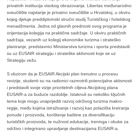
privatnih institucija visokog obrazovanja. Libertas međunarodno
sveučilište najstarije je privatno sveučilište u Hrvatskoj, u okviru
kojeg djeluje preddiplomski stručni studij Turističkog i hotelskog
menadžmenta. Jedna od glavnih prednosti ovog programa je
orijentacija kolegija na praktične sadržaje. U okviru praktičnih
sadržaja, vezanih uz kolegij ekonomike turizma i strateško
planiranje, predstavnici Ministarstva turizma i sporta predstavili
su uz EUSAIR strategiju i strateške aktivnosti koje se uz
Strategiju vežu.
S obzirom da je EUSAIR Akcijski plan trenutno u procesu
revizije, studenti su na radionici razmotrili potencijalne aktivnosti
i predstavili svoje vizije prioritetnih ciljeva Akcijskog plana
EUSAIR-a za buduće razdoblje. Istaknuli su nekoliko ključnih
tema koje mogu unaprijediti razvoj održivog turizma makro-
regije, među kojima istraživanje i razvoj kao polazišta kreiranja
ponude i proizvoda, korištenje baštine za diversifikaciju
turističkih proizvoda, te nužnost edukacije, treninga i obuke za
održivo i integrirano upravljanje destinacijama EUSAIR-a.