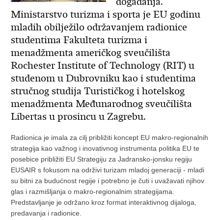
događanja.
Ministarstvo turizma i sporta je EU godinu
mladih obilježilo održavanjem radionice
studentima Fakulteta turizma i
menadžmenta američkog sveučilišta
Rochester Institute of Technology (RIT) u
studenom u Dubrovniku kao i studentima
stručnog studija Turističkog i hotelskog
menadžmenta Međunarodnog sveučilišta
Libertas u prosincu u Zagrebu.
Radionica je imala za cilj približiti koncept EU makro-regionalnih
strategija kao važnog i inovativnog instrumenta politika EU te
posebice približiti EU Strategiju za Jadransko-jonsku regiju
EUSAIR s fokusom na održivi turizam mladoj generaciji - mladi
su bitni za budućnost regije i potrebno je čuti i uvažavati njihov
glas i razmišljanja o makro-regionalnim strategijama.
Predstavljanje je održano kroz format interaktivnog dijaloga,
predavanja i radionice.