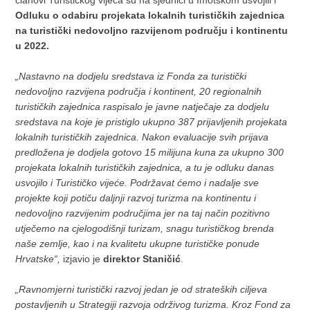
Odluku o odabiru projekata lokalnih turističkih zajednica
na turistički nedovoljno razvijenom području i kontinentu
u 2022.
„Nastavno na dodjelu sredstava iz Fonda za turistički
nedovoljno razvijena područja i kontinent, 20 regionalnih
turističkih zajednica raspisalo je javne natječaje za dodjelu
sredstava na koje je pristiglo ukupno 387 prijavljenih projekata
lokalnih turističkih zajednica. Nakon evaluacije svih prijava
predložena je dodjela gotovo 15 milijuna kuna za ukupno 300
projekata lokalnih turističkih zajednica, a tu je odluku danas
usvojilo i Turističko vijeće. Podržavat ćemo i nadalje sve
projekte koji potiču daljnji razvoj turizma na kontinentu i
nedovoljno razvijenim područjima jer na taj način pozitivno
utječemo na cjelogodišnji turizam, snagu turističkog brenda
naše zemlje, kao i na kvalitetu ukupne turističke ponude
Hrvatske“,
izjavio je
direktor Staničić
.
„Ravnomjerni turistički razvoj jedan je od strateških ciljeva
postavljenih u Strategiji razvoja održivog turizma. Kroz Fond za