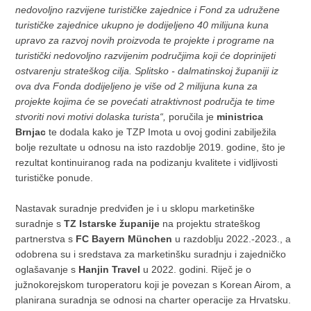
nedovoljno razvijene turističke zajednice i Fond za udružene
turističke zajednice ukupno je dodijeljeno 40 milijuna kuna
upravo za razvoj novih proizvoda te projekte i programe na
turistički nedovoljno razvijenim područjima koji će doprinijeti
ostvarenju strateškog cilja. Splitsko - dalmatinskoj županiji iz
ova dva Fonda dodijeljeno je više od 2 milijuna kuna za
projekte kojima će se povećati atraktivnost područja te time
stvoriti novi motivi dolaska turista“,
poručila je
ministrica
Brnjac
te dodala kako je TZP Imota u ovoj godini zabilježila
bolje rezultate u odnosu na isto razdoblje 2019. godine, što je
rezultat kontinuiranog rada na podizanju kvalitete i vidljivosti
turističke ponude.
Nastavak suradnje predviđen je i u sklopu marketinške
suradnje s
TZ Istarske županije
na projektu strateškog
partnerstva s
FC Bayern München
u razdoblju 2022.-2023., a
odobrena su i sredstava za marketinšku suradnju i zajedničko
oglašavanje s
Hanjin Travel
u 2022. godini. Riječ je o
južnokorejskom turoperatoru koji je povezan s Korean Airom, a
planirana suradnja se odnosi na charter operacije za Hrvatsku.