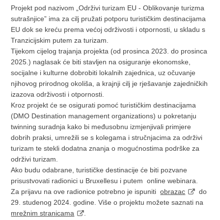
Projekt pod nazivom „Održivi turizam EU - Oblikovanje turizma
sutrašnjice” ima za cilj pružati potporu turističkim destinacijama
EU dok se kreću prema većoj održivosti i otpornosti, u skladu s
Tranzicijskim putem za turizam.
Tijekom cijelog trajanja projekta (od prosinca 2023. do prosinca
2025.) naglasak će biti stavljen na osiguranje ekonomske,
socijalne i kulturne dobrobiti lokalnih zajednica, uz očuvanje
njihovog prirodnog okoliša, a krajnji cilj je rješavanje zajedničkih
izazova održivosti i otpornosti.
Kroz projekt će se osigurati pomoć turističkim destinacijama
(DMO Destination management organizations) u pokretanju
twinning suradnja kako bi međusobnu izmjenjivali primjere
dobrih praksi, umrežili se s kolegama i stručnjacima za održivi
turizam te stekli dodatna znanja o mogućnostima podrške za
održivi turizam.
Ako budu odabrane, turističke destinacije će biti pozvane
prisustvovati radionici u Bruxellesu i putem online webinara.
Za prijavu na ove radionice potrebno je ispuniti
obrazac
do
29. studenog 2024. godine. Više o projektu možete saznati na
mrežnim stranicama
.