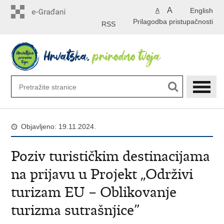
Preskoči
A
English
A
na
Prilagodba pristupačnosti
glavni
RSS
sadržaj
Objavljeno: 19.11.2024.
Poziv turističkim destinacijama
na prijavu u Projekt „Održivi
turizam EU – Oblikovanje
turizma sutrašnjice”