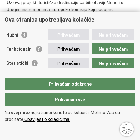
Uz ovaj projekt, turističke destinacije će biti obaviještene i o
drugim instrumentima Europske komisije koji podupiru
aktivnosti učenja javnih uprava, a koji uključuju studijske
Ova stranica upotrebljava kolačiće
posjete, stručne misije i radionice - poput alata TAIEX-EIR
Peer-2-Peer (tehnička pomoć za okoliš) ili REGIO Peer2Peer +
Nužni
Prihvaćam
Ne prihvaćam
(regionalna tehnička pomoć).
Funkcionalni
Prihvaćam
Ne prihvaćam
Stranica
Statistički
Prihvaćam
Ne prihvaćam
Ispiši
Podijeli
Podijeli
Prihvaćam odabrane
stranicu
na
na
Facebooku
Twitteru
Prihvaćam sve
Povratak na vrh
Na ovoj mrežnoj stranci koriste se kolačići. Molimo Vas da
Copyright © 2026 Ministarstvo turizma i sporta Republike Hrvatske.
Uvjeti
pročitate
Obavijest o kolačićima.
korištenja
.
Izjava o pristupačnosti
.