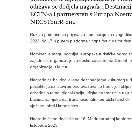
održava se dodjela nagrada „Destinacij
ECTN-a i partnerstvu s Europa Nostr
NECSTourR-om.
Rok za podnošenje prijava za nominaciju za ovogodišnje
2023. do 17 h putem platforme :
https://culturaltouri
Nominacije mogu podnijeti europska turistička odredišta, 
zajednice, organizacije za destinacijski menadžment, muze
organizacije u kulturi.
Nagrade će biti dodijeljene destinacijama kulturnog tu
posjetitelja uz istovremeno uvažavanje tradicije i uključ
određenih tema: digitalizacija i digitalna tranzicija uklj
baština na rijekama; transnacionalni tematski turistički 
vještine, obrti i kreativnost.
​Nagrade će se dodijeliti na 16. Međunarodnoj konferenc
listopada 2023.