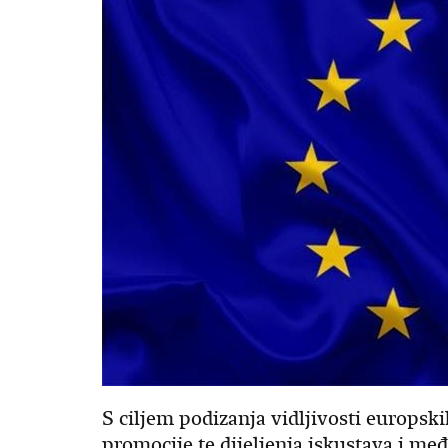
​S ciljem podizanja vidljivosti europsk
promocije te dijeljenja iskustava i m