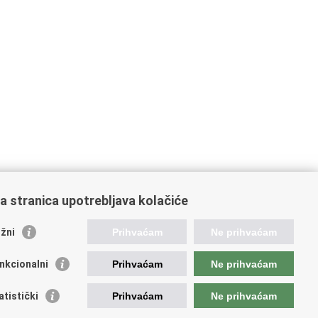
a stranica upotrebljava kolačiće
žni
Prihvaćam
Ne prihvaćam
nkcionalni
Prihvaćam
Ne prihvaćam
atistički
Prihvaćam
Ne prihvaćam