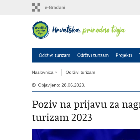
Preskoči
na
glavni
sadržaj
Održivi turizam
Održivi turizam
Projekti
Naslovnica
Održivi turizam
Objavljeno: 28.06.2023.
Poziv na prijavu za nag
turizam 2023