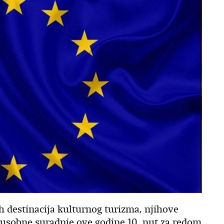
ih destinacija kulturnog turizma, njihove
eđusobne suradnje ove godine 10. put za redom