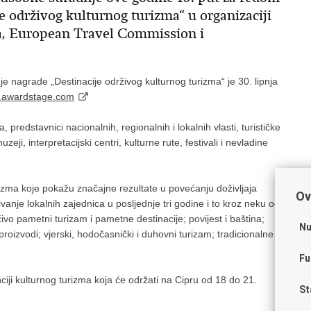
e održivog kulturnog turizma“ u organizaciji
a, European Travel Commission i
 nagrade „Destinacije održivog kulturnog turizma“ je 30. lipnja
sm.awardstage.com
predstavnici nacionalnih, regionalnih i lokalnih vlasti, turističke
ji, interpretacijski centri, kulturne rute, festivali i nevladine
rizma koje pokažu značajne rezultate u povećanju doživljaja
Ov
ivanje lokalnih zajednica u posljednje tri godine i to kroz neku od
učivo pametni turizam i pametne destinacije; povijest i baština;
Nu
proizvodi; vjerski, hodočasnički i duhovni turizam; tradicionalne
Fu
iji kulturnog turizma koja će održati na Cipru od 18 do 21.
St