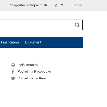
A
S
Prilagodba pristupačnosti
English
A
Financiranje
Dokumenti
Ispiši stranicu
Podijeli na Facebooku
Podijeli na Twitteru