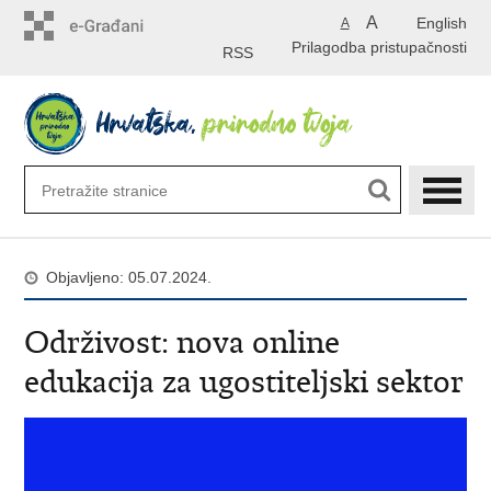
Preskoči
A
English
A
na
Prilagodba pristupačnosti
glavni
RSS
sadržaj
Objavljeno: 05.07.2024.
Održivost: nova online
edukacija za ugostiteljski sektor