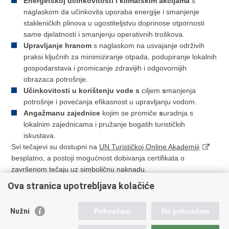
Energetskoj učinkovitosti i klimatskim akcijama
s
naglaskom da učinkovita uporaba energije i smanjenje
stakleničkih plinova u ugostiteljstvu doprinose otpornosti
same djelatnosti i smanjenju operativnih troškova.
Upravljanje hranom
s naglaskom na usvajanje održivih
praksi ključnih za minimiziranje otpada, podupiranje lokalnih
gospodarstava i promicanje zdravijih i odgovornijih
obrazaca potrošnje.
Učinkovitosti u korištenju vode s
ciljem
s
manjenja
potrošnje i povećanja efikasnost u upravljanju vodom.
Angažmanu zajednice
kojim se promiče
s
uradnja s
lokalnim zajednicama i pružanje bogatih turističkih
iskustava.
Svi tečajevi su dostupni na
UN Turističkoj Online Akademiji
besplatno, a postoji mogućnost dobivanja certifikata o
završenom tečaju uz simboličnu naknadu.
Ova stranica upotrebljava kolačiće
Više o edukacijama, koje su pokrenute na Turističkoj Online
Akademiji (TOA), zajedničkom projektu UN Turizma i IE
Nužni
Prihvaćam
Ne prihvaćam
Sveučilišta i same linkove možete pronaći
ovdje
.