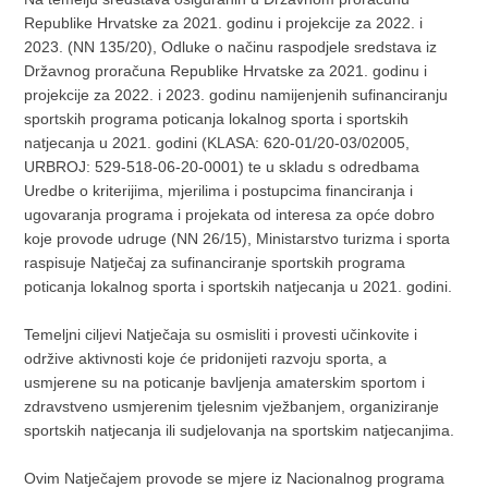
Republike Hrvatske za 2021. godinu i projekcije za 2022. i
2023. (NN 135/20), Odluke o načinu raspodjele sredstava iz
Državnog proračuna Republike Hrvatske za 2021. godinu i
projekcije za 2022. i 2023. godinu namijenjenih sufinanciranju
sportskih programa poticanja lokalnog sporta i sportskih
natjecanja u 2021. godini (KLASA: 620-01/20-03/02005,
URBROJ: 529-518-06-20-0001) te u skladu s odredbama
Uredbe o kriterijima, mjerilima i postupcima financiranja i
ugovaranja programa i projekata od interesa za opće dobro
koje provode udruge (NN 26/15), Ministarstvo turizma i sporta
raspisuje Natječaj za sufinanciranje sportskih programa
poticanja lokalnog sporta i sportskih natjecanja u 2021. godini.
Temeljni ciljevi Natječaja su osmisliti i provesti učinkovite i
održive aktivnosti koje će pridonijeti razvoju sporta, a
usmjerene su na poticanje bavljenja amaterskim sportom i
zdravstveno usmjerenim tjelesnim vježbanjem, organiziranje
sportskih natjecanja ili sudjelovanja na sportskim natjecanjima.
Ovim Natječajem provode se mjere iz Nacionalnog programa