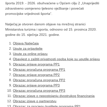
športa 2019. - 2026. obuhvaćene u Općem cilju 2 „Unaprijediti
zdravstveno usmjereno tjelesno vježbanje i povećati
promocijske vrijednosti športa“.
Natječaj je otvoren danom objave na mrežnoj stranici
Ministarstva turizma i sporta, odnosno od 15. prosinca 2020.
godine do 15. siječnja 2021. godine.
Objava Natječaja
Upute za prijavitelje
Upute za online prijavu
Obavijest o zaštiti privatnosti osoba koje su uputile prijavu
Obrazac prijave programa PP1
Obrazac proračuna programa PP1
Obrazac prijave programa PP2
Obrazac proračuna programa PP2
Obrazac prijave programa PP3
Obrazac proračuna programa PP3
Obrazac izjave o nepostojanju dvostrukog financiranja
Obrazac izjave o partnerstvu
Obrazac za procjenu kvalitete programa PP1