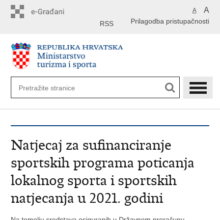
Preskoči
A
A
na
Prilagodba pristupačnosti
glavni
RSS
sadržaj
Natjecaj za sufinanciranje
sportskih programa poticanja
lokalnog sporta i sportskih
natjecanja u 2021. godini
Na temelju sredstava osiguranih u Državnom proračunu